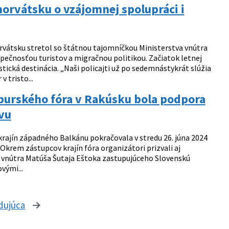
orvátsku o vzájomnej spolupráci i
orvátsku stretol so štátnou tajomníčkou Ministerstva vnútra
zpečnosťou turistov a migračnou politikou. Začiatok letnej
ická destinácia. „Naši policajti už po sedemnástykrát slúžia
 tristo...
burského fóra v Rakúsku bola podpora
vu
 krajín západného Balkánu pokračovala v stredu 26. júna 2024
krem zástupcov krajín fóra organizátori prizvali aj
a vnútra Matúša Šutaja Eštoka zastupujúceho Slovenskú
vými...
dujúca
stránka