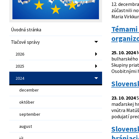
12. decembra
zúčastnili n
Maria Virkku
Témami S
Úvodná stránka
organizo
Tlačové správy
25. 10. 2024
M
2026
bulharského p
Skupiny pria
2025
Osobitnými h
2024
Slovensk
december
23. 10. 2024
S
október
maďarskej hr
vnútra Matúš
september
podujatí pred
august
Slovensk
brániac
júl