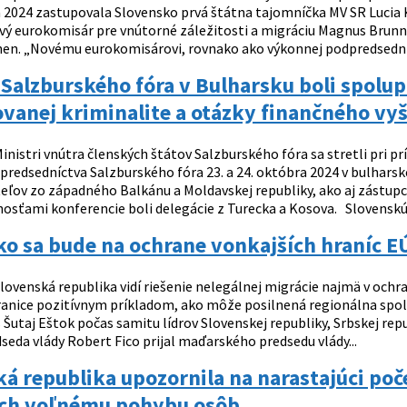
 2024 zastupovala Slovensko prvá štátna tajomníčka MV SR Lucia K
ový eurokomisár pre vnútorné záležitosti a migráciu Magnus Brun
nen. „Novému eurokomisárovi, rovnako ako výkonnej podpredsedníč
alzburského fóra v Bulharsku boli spolupr
vanej kriminalite a otázky finančného vy
inistri vnútra členských štátov Salzburského fóra sa stretli pri p
redsedníctva Salzburského fóra 23. a 24. októbra 2024 v bulharskej 
teľov zo západného Balkánu a Moldavskej republiky, ako aj zástupc
osťami konferencie boli delegácie z Turecka a Kosova. Slovenskú r
o sa bude na ochrane vonkajších hraníc E
lovenská republika vidí riešenie nelegálnej migrácie najmä v ochr
anice pozitívnym príkladom, ako môže posilnená regionálna spolup
 Šutaj Eštok počas samitu lídrov Slovenskej republiky, Srbskej re
seda vlády Robert Fico prijal maďarského predsedu vlády...
á republika upozornila na narastajúci poč
ich voľnému pohybu osôb