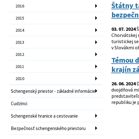
Štátny t
2016
bezpečno
2015
03. 07. 2024
Š
2014
Chorvátskej 
turistickej 
2013
v Slovákmi o
2012
Témou d
2011
krajín z
2010
26. 06. 2024
D
dvojdňová mi
Schengenský priestor - základné informácie
predstaviteľ
republiku je 
Cudzinci
Schengenské hranice a cestovanie
Bezpečnosť schengenského priestoru