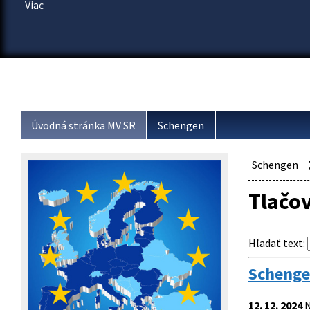
Viac
Úvodná stránka MV SR
Schengen
Schengen
Tlačo
Hľadať text
:
Schenge
12. 12. 2024
N