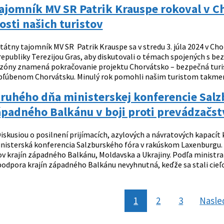
ajomník MV SR Patrik Krauspe rokoval v Ch
sti našich turistov
tátny tajomník MV SR Patrik Krauspe sa v stredu 3. júla 2024 v Ch
republiky Terezijou Gras, aby diskutovali o témach spojených s be
sezóny znamená pokračovanie projektu Chorvátsko – bezpečná turist
bľúbenom Chorvátsku. Minulý rok pomohli našim turistom takmer v
ruhého dňa ministerskej konferencie Salz
ápadného Balkánu v boji proti prevádzačst
iskusiou o posilnení prijímacích, azylových a návratových kapacít
nisterská konferencia Salzburského fóra v rakúskom Laxenburgu. O
ov krajín západného Balkánu, Moldavska a Ukrajiny. Podľa ministr
podpora krajín západného Balkánu nevyhnutná, keďže sa stali cieľo
1
2
3
Nasle