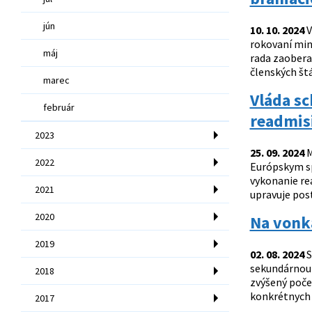
jún
10. 10. 2024
V
rokovaní mini
máj
rada zaobera
členských štá
marec
Vláda sc
február
readmis
2023
25. 09. 2024
M
2022
Európskym sp
vykonanie re
2021
upravuje pos
2020
Na vonka
2019
02. 08. 2024
S
sekundárnou 
2018
zvýšený poče
konkrétnych 
2017