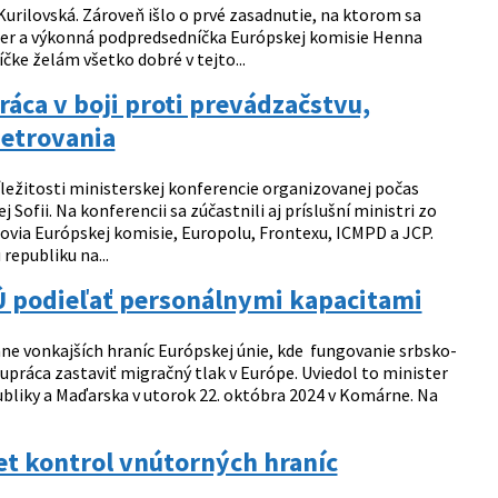
urilovská. Zároveň išlo o prvé zasadnutie, na ktorom sa
ner a výkonná podpredsedníčka Európskej komisie Henna
ke želám všetko dobré v tejto...
áca v boji proti prevádzačstvu,
šetrovania
ríležitosti ministerskej konferencie organizovanej počas
Sofii. Na konferencii sa zúčastnili aj príslušní ministri zo
ovia Európskej komisie, Europolu, Frontexu, ICMPD a JCP.
epubliku na...
Ú podieľať personálnymi kapacitami
ane vonkajších hraníc Európskej únie, kde fungovanie srbsko-
ráca zastaviť migračný tlak v Európe. Uviedol to minister
publiky a Maďarska v utorok 22. októbra 2024 v Komárne. Na
et kontrol vnútorných hraníc