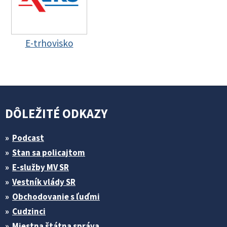
E-trhovisko
DÔLEŽITÉ ODKAZY
Podcast
Stan sa policajtom
E-služby MV SR
Vestník vlády SR
Obchodovanie s ľuďmi
Cudzinci
Miestna štátna správa