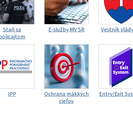
Staň sa
E-služby MV SR
Vestník vlád
policajtom
IPP
Ochrana mäkkých
Entry/Exit Sy
cieľov