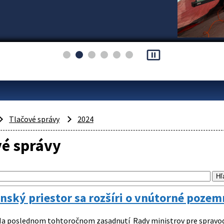
pause_presentation
Tlačové správy
2024
vé správy
nský priestor sa rozšíri o vnútorné poze
a poslednom tohtoročnom zasadnutí Rady ministrov pre spravodliv