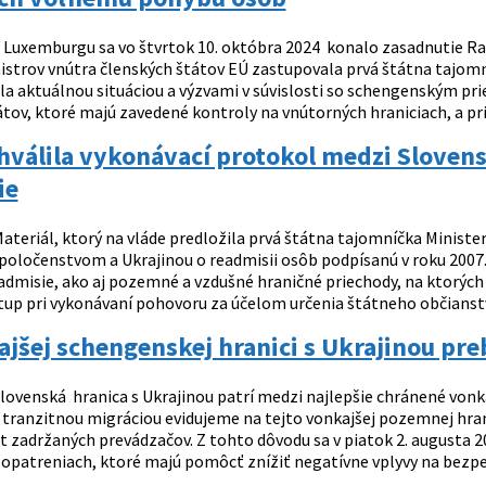
 Luxemburgu sa vo štvrtok 10. októbra 2024 konalo zasadnutie Rad
strov vnútra členských štátov EÚ zastupovala prvá štátna tajomníč
la aktuálnou situáciou a výzvami v súvislosti so schengenským pri
tov, ktoré majú zavedené kontroly na vnútorných hraniciach, a pri
hválila vykonávací protokol medzi Slovens
ie
ateriál, ktorý na vláde predložila prvá štátna tajomníčka Ministe
oločenstvom a Ukrajinou o readmisii osôb podpísanú v roku 2007.
admisie, ako aj pozemné a vzdušné hraničné priechody, na ktorýc
tup pri vykonávaní pohovoru za účelom určenia štátneho občianstva
jšej schengenskej hranici s Ukrajinou pre
lovenská hranica s Ukrajinou patrí medzi najlepšie chránené vonkajš
tranzitnou migráciou evidujeme na tejto vonkajšej pozemnej hran
t zadržaných prevádzačov. Z tohto dôvodu sa v piatok 2. augusta 2
opatreniach, ktoré majú pomôcť znížiť negatívne vplyvy na bezpe