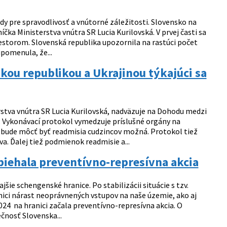
y pre spravodlivosť a vnútorné záležitosti. Slovensko na
ka Ministerstva vnútra SR Lucia Kurilovská. V prvej časti sa
estorom. Slovenská republika upozornila na rastúci počet
pomenula, že...
kou republikou a Ukrajinou týkajúci sa
rstva vnútra SR Lucia Kurilovská, nadväzuje na Dohodu medzi
 Vykonávací protokol vymedzuje príslušné orgány na
h bude môcť byť readmisia cudzincov možná. Protokol tiež
. Ďalej tiež podmienok readmisie a...
biehala preventívno-represívna akcia
ie schengenské hranice. Po stabilizácii situácie s tzv.
ici nárast neoprávnených vstupov na naše územie, ako aj
024 na hranici začala preventívno-represívna akcia. O
čnosť Slovenska...