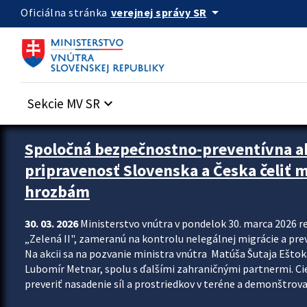
Preskocit na hlavný obsah
arrow_drop_down
verejnej správy SR
Oficiálna stránka
Sekcie MV SR
keyboard_arrow_down
Zastavit automatický posun upútavok
Spoločná bezpečnostno-preventívna ak
pripravenosť Slovenska a Česka čeliť
hrozbám
30. 03. 2026
Ministerstvo vnútra v pondelok 30. marca 2026 
„Zelená II", zameranú na kontrolu nelegálnej migrácie a pre
Na akcii sa na pozvanie ministra vnútra Matúša Šutaja Eštoka
Lubomír Metnar, spolu s ďalšími zahraničnými partnermi. C
preveriť nasadenie síl a prostriedkov v teréne a demonštrov