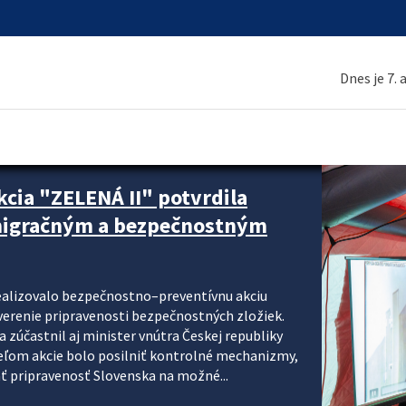
Dnes je 7.
cia "ZELENÁ II" potvrdila
 migračným a bezpečnostným
realizovalo bezpečnostno–preventívnu akciu
verenie pripravenosti bezpečnostných zložiek.
 zúčastnil aj minister vnútra Českej republiky
ieľom akcie bolo posilniť kontrolné mechanizmy,
ať pripravenosť Slovenska na možné...