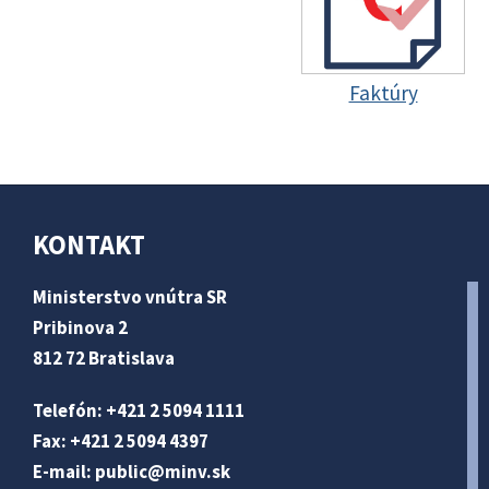
Faktúry
KONTAKT
Ministerstvo vnútra SR
Pribinova 2
812 72 Bratislava
Telefón: +421 2 5094 1111
Fax: +421 2 5094 4397
E-mail:
public@minv
.sk