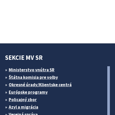
SEKCIE MV SR
Ministerstvo vnútra SR
Štátna komisia pre volby
Okresné úrady/Klientske centrá
Európske programy
Policajný zbor
Azyl a migrácia
Verejná správa