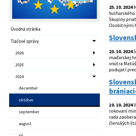
25. 10. 2024
M
bulharského p
Skupiny pria
Osobitnými h
Úvodná stránka
Slovensk
Tlačové správy
23. 10. 2024
S
2026
maďarskej hr
vnútra Matúš
2025
podujatí pred
2024
Slovensk
december
brániac
október
10. 10. 2024
V
rokovaní mini
september
rada zaobera
členských štá
august
júl