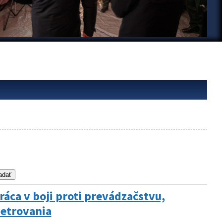
áca v boji proti prevádzačstvu,
šetrovania