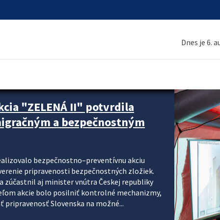
Dnes je 6. 
cia "ZELENÁ II" potvrdila
 migračným a bezpečnostným
realizovalo bezpečnostno–preventívnu akciu
verenie pripravenosti bezpečnostných zložiek.
 zúčastnil aj minister vnútra Českej republiky
ieľom akcie bolo posilniť kontrolné mechanizmy,
ať pripravenosť Slovenska na možné...