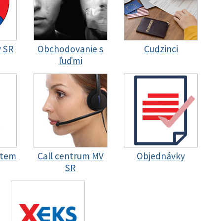
y SR
Obchodovanie s
Cudzinci
ľuďmi
stem
Call centrum MV
Objednávky
SR