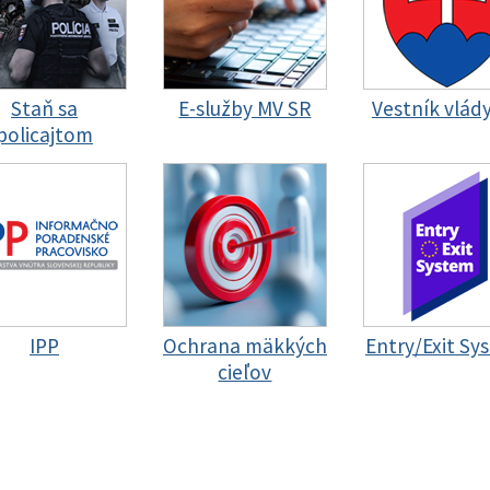
Staň sa
E-služby MV SR
Vestník vlád
policajtom
IPP
Ochrana mäkkých
Entry/Exit Sy
cieľov