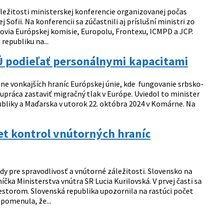
ríležitosti ministerskej konferencie organizovanej počas
Sofii. Na konferencii sa zúčastnili aj príslušní ministri zo
ovia Európskej komisie, Europolu, Frontexu, ICMPD a JCP.
epubliku na...
Ú podieľať personálnymi kapacitami
ane vonkajších hraníc Európskej únie, kde fungovanie srbsko-
ráca zastaviť migračný tlak v Európe. Uviedol to minister
publiky a Maďarska v utorok 22. októbra 2024 v Komárne. Na
et kontrol vnútorných hraníc
y pre spravodlivosť a vnútorné záležitosti. Slovensko na
ka Ministerstva vnútra SR Lucia Kurilovská. V prvej časti sa
estorom. Slovenská republika upozornila na rastúci počet
pomenula, že...