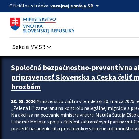
Preskocit na hlavný obsah
arrow_drop_down
verejnej správy SR
Oficiálna stránka
Sekcie MV SR
keyboard_arrow_down
Zastavit automatický posun upútavok
Spoločná bezpečnostno-preventívna ak
pripravenosť Slovenska a Česka čeliť
hrozbám
30. 03. 2026
Ministerstvo vnútra v pondelok 30. marca 2026 
„Zelená II", zameranú na kontrolu nelegálnej migrácie a pre
Na akcii sa na pozvanie ministra vnútra Matúša Šutaja Eštoka
Lubomír Metnar, spolu s ďalšími zahraničnými partnermi. C
preveriť nasadenie síl a prostriedkov v teréne a demonštrov