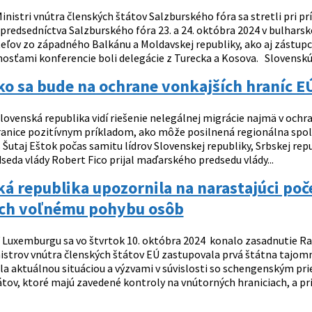
inistri vnútra členských štátov Salzburského fóra sa stretli pri p
redsedníctva Salzburského fóra 23. a 24. októbra 2024 v bulharskej 
teľov zo západného Balkánu a Moldavskej republiky, ako aj zástupc
osťami konferencie boli delegácie z Turecka a Kosova. Slovenskú r
o sa bude na ochrane vonkajších hraníc E
lovenská republika vidí riešenie nelegálnej migrácie najmä v ochr
anice pozitívnym príkladom, ako môže posilnená regionálna spolup
 Šutaj Eštok počas samitu lídrov Slovenskej republiky, Srbskej re
seda vlády Robert Fico prijal maďarského predsedu vlády...
á republika upozornila na narastajúci poč
ich voľnému pohybu osôb
 Luxemburgu sa vo štvrtok 10. októbra 2024 konalo zasadnutie Rad
strov vnútra členských štátov EÚ zastupovala prvá štátna tajomníč
la aktuálnou situáciou a výzvami v súvislosti so schengenským pri
tov, ktoré majú zavedené kontroly na vnútorných hraniciach, a pri