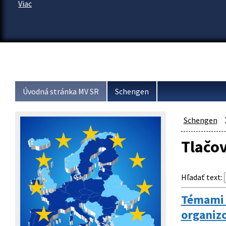
Viac
Úvodná stránka MV SR
Schengen
Schengen
Tlačo
Hľadať text
:
Témami S
organizo