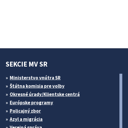
SEKCIE MV SR
Ministerstvo vnútra SR
Štátna komisia pre volby
Okresné úrady/Klientske centrá
Európske programy
Policajný zbor
Azyl a migrácia
Verejná správa