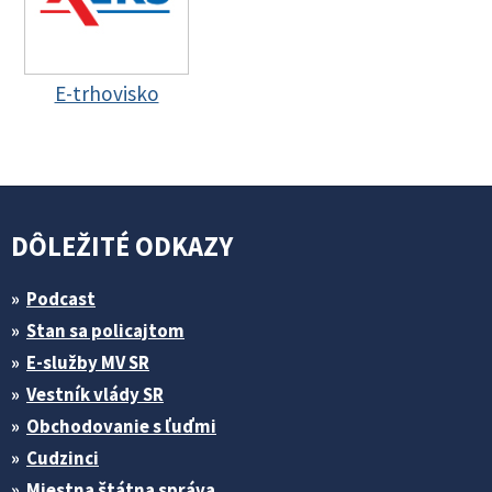
E-trhovisko
DÔLEŽITÉ ODKAZY
Podcast
Stan sa policajtom
E-služby MV SR
Vestník vlády SR
Obchodovanie s ľuďmi
Cudzinci
Miestna štátna správa