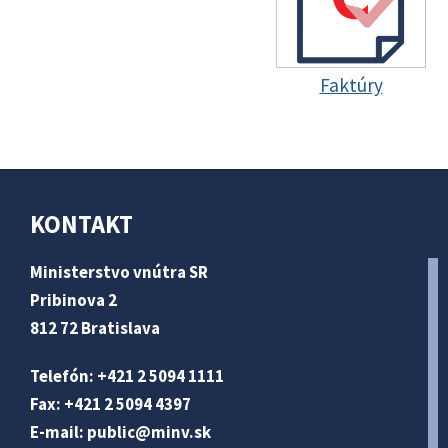
Faktúry
KONTAKT
Ministerstvo vnútra SR
Pribinova 2
812 72 Bratislava
Telefón: +421 2 5094 1111
Fax: +421 2 5094 4397
E-mail:
public@minv
.sk