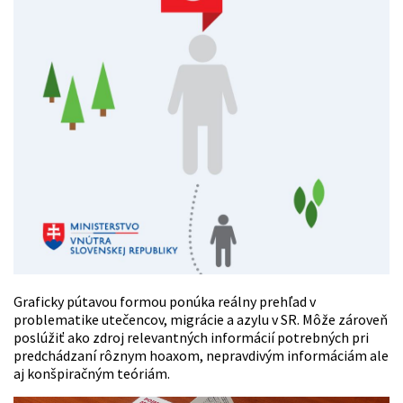
Graficky pútavou formou ponúka reálny prehľad v
problematike utečencov, migrácie a azylu v SR. Môže zároveň
poslúžiť ako zdroj relevantných informácií potrebných pri
predchádzaní rôznym hoaxom, nepravdivým informáciám ale
aj konšpiračným teóriám.