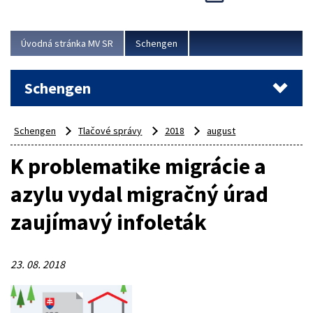
Cieľom akcie bolo posilniť kontrolné mechanizmy,
preveriť nasadenie síl a prostriedkov v teréne a
demonštrovať pripravenosť Slovenska na možné...
Úvodná stránka MV SR
Schengen
Viac
Schengen
Schengen
Tlačové správy
2018
august
K problematike migrácie a
azylu vydal migračný úrad
zaujímavý infoleták
23. 08. 2018