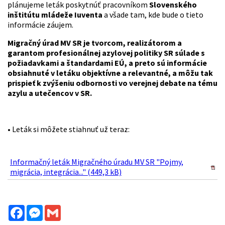
plánujeme leták poskytnúť pracovníkom
Slovenského
inštitútu mládeže Iuventa
a všade tam, kde bude o tieto
informácie záujem.
Migračný úrad MV SR je tvorcom, realizátorom a
garantom profesionálnej azylovej politiky SR súlade s
požiadavkami a štandardami EÚ, a preto sú informácie
obsiahnuté v letáku objektívne a relevantné, a môžu tak
prispieť k zvýšeniu odbornosti vo verejnej debate na tému
azylu a utečencov v SR.
• Leták si môžete stiahnuť už teraz:
Informačný leták Migračného úradu MV SR "Pojmy,
migrácia, integrácia..." (449,3 kB)
Facebook
Messenger
Gmail