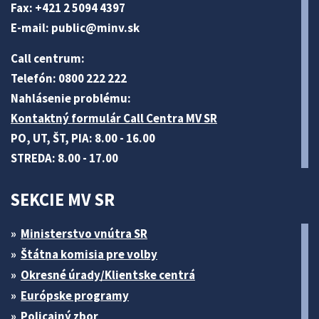
Fax: +421 2 5094 4397
E-mail:
public@minv
.sk
Call centrum:
Telefón: 0800 222 222
Nahlásenie problému:
Kontaktný formulár Call Centra MV SR
PO, UT, ŠT, PIA: 8.00 - 16.00
STREDA: 8.00 - 17.00
SEKCIE MV SR
Ministerstvo vnútra SR
Štátna komisia pre volby
Okresné úrady/Klientske centrá
Európske programy
Policajný zbor