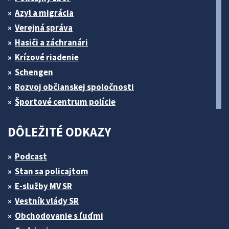
Azyl a migrácia
Verejná správa
Hasiči a záchranári
Krízové riadenie
Schengen
Rozvoj občianskej spoločnosti
Športové centrum polície
DÔLEŽITÉ ODKAZY
Podcast
Stan sa policajtom
E-služby MV SR
Vestník vlády SR
Obchodovanie s ľuďmi