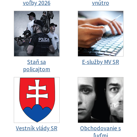
voľby 2026
vnútro
Staň sa
E-služby MV SR
policajtom
Vestník vlády SR
Obchodovanie s
ľuďmi