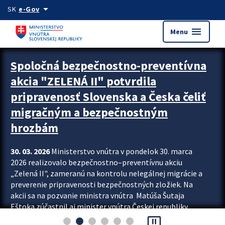
Preskocit na hlavný obsah
arrow_drop_down
SK
e-Gov
menu
Menu
Zastavit automatický posun upútavok
Spoločná bezpečnostno-preventívna
akcia "ZELENÁ II" potvrdila
pripravenosť Slovenska a Česka čeliť
migračným a bezpečnostným
hrozbám
30. 03. 2026
Ministerstvo vnútra v pondelok 30. marca
2026 realizovalo bezpečnostno–preventívnu akciu
„Zelená II", zameranú na kontrolu nelegálnej migrácie a
preverenie pripravenosti bezpečnostných zložiek. Na
akcii sa na pozvanie ministra vnútra Matúša Šutaja
Eštoka zúčastnil aj minister vnútra Českej republiky
pause_presentation
Lubomír Metnar, spolu s ďalšími zahraničnými partnermi.