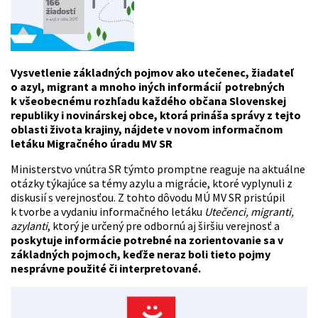
Vysvetlenie základných pojmov ako utečenec, žiadateľ
o azyl, migrant a mnoho iných informácií potrebných
k všeobecnému rozhľadu každého občana Slovenskej
republiky i novinárskej obce, ktorá prináša správy z tejto
oblasti života krajiny, nájdete v novom informačnom
letáku Migračného úradu MV SR
Ministerstvo vnútra SR týmto promptne reaguje na aktuálne
otázky týkajúce sa témy azylu a migrácie, ktoré vyplynuli z
diskusií s verejnosťou. Z tohto dôvodu MÚ MV SR pristúpil
k tvorbe a vydaniu informačného letáku
Utečenci, migranti,
azylanti
, ktorý je určený pre odbornú aj širšiu verejnosť a
poskytuje informácie potrebné na zorientovanie sa v
základných pojmoch, keďže neraz boli tieto pojmy
nesprávne použité či interpretované.