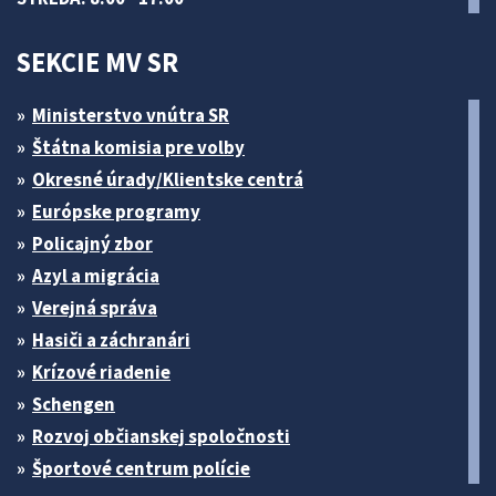
SEKCIE MV SR
Ministerstvo vnútra SR
Štátna komisia pre volby
Okresné úrady/Klientske centrá
Európske programy
Policajný zbor
Azyl a migrácia
Verejná správa
Hasiči a záchranári
Krízové riadenie
Schengen
Rozvoj občianskej spoločnosti
Športové centrum polície