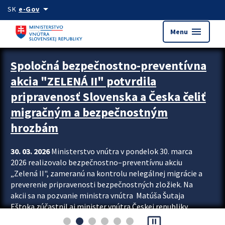
Preskocit na hlavný obsah
arrow_drop_down
SK
e-Gov
menu
Menu
Zastavit automatický posun upútavok
Spoločná bezpečnostno-preventívna
akcia "ZELENÁ II" potvrdila
pripravenosť Slovenska a Česka čeliť
migračným a bezpečnostným
hrozbám
30. 03. 2026
Ministerstvo vnútra v pondelok 30. marca
2026 realizovalo bezpečnostno–preventívnu akciu
„Zelená II", zameranú na kontrolu nelegálnej migrácie a
preverenie pripravenosti bezpečnostných zložiek. Na
akcii sa na pozvanie ministra vnútra Matúša Šutaja
Eštoka zúčastnil aj minister vnútra Českej republiky
pause_presentation
Lubomír Metnar, spolu s ďalšími zahraničnými partnermi.