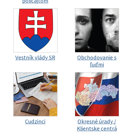
policajtom
Vestník vlády SR
Obchodovanie s
ľuďmi
Cudzinci
Okresné úrady /
Klientske centrá