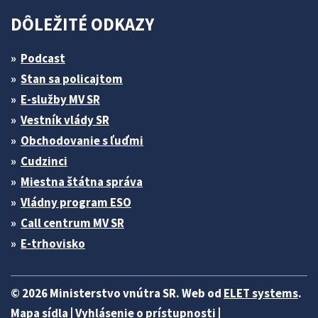
DÔLEŽITÉ ODKAZY
Podcast
Stan sa policajtom
E-služby MV SR
Vestník vlády SR
Obchodovanie s ľuďmi
Cudzinci
Miestna štátna správa
Vládny program ESO
Call centrum MV SR
E-trhovisko
© 2026 Ministerstvo vnútra SR. Web od
ELET systems
.
Mapa sídla
|
Vyhlásenie o prístupnosti
|