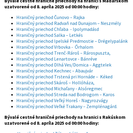
Bývalé cestné hraničné priechody na hranici s Maďarskom
uzatvorené od 8. apríla 2025 od 00:00 hodiny:
Hraničný priechod Čunovo – Rajka
Hraničný priechod Radvaň nad Dunajom – Neszmély
Hraničný priechod Chľaba - Ipolymadásd
Hraničný priechod Salka – Letkés
Hraničný priechod Ipelské Predmostie – Drégelypalánk
Hraničný priechod Vrbovka - Őrhalom
Hraničný priechod Trenč-Rároš – Rárospuszta,
Hraničný priechod Lenartovce - Bánréve
Hraničný priechod Dlhá Ves/Domica – Aggtelek
Hraničný priechod Kechnec – Abaujvár
Hraničný priechod Trstená pri Hornáde – Kéked
Hraničný priechod Skároš – Hollóháza,
Hraničný priechod Michaľany - Alsóregmec
Hraničný priechod Streda nad Bodrogom – Karos
Hraničný priechod Veľký Horeš - Nagyrozvágy
Hraničný priechod Veľké Trakany – Zemplénagárd.
Bývalé cestné hraničné priechody na hranici s Rakúskom
uzatvorené od 8. apríla 2025 od 00:00 hodiny: