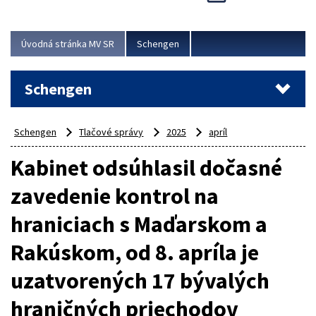
Cieľom akcie bolo posilniť kontrolné mechanizmy,
preveriť nasadenie síl a prostriedkov v teréne a
demonštrovať pripravenosť Slovenska na možné...
Úvodná stránka MV SR
Schengen
Viac
Schengen
Schengen
Tlačové správy
2025
apríl
Kabinet odsúhlasil dočasné
zavedenie kontrol na
hraniciach s Maďarskom a
Rakúskom, od 8. apríla je
uzatvorených 17 bývalých
hraničných priechodov