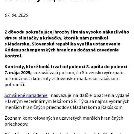
07. 04. 2025
Z dôvodu pokračujúcej hrozby šírenia vysoko nákazlivého
vírusu slintačky a krívačky, ktorý k nám prenikol
s Maďarska,
Slovenská republika využila ustanovenie
Kódexu schengenských hraníc na dočasné zavedenie
kontrol.
Kontroly, ktoré budú trvať od polnoci 8. apríla do polnoci
7. mája 2025,
sa zavádzajú po tom, čo Slovensko vyčerpalo
iné možnosti kontroly v slovensko-maďarsko-rakúskom
pohraničí.
Schválené nariadenie
nadväzuje na ďalšie opatrenia vydané
Hlavným veterinárnym lekárom SR. Týka sa najmä vybraných
menších hraničných priechodov s Maďarskom a Rakúskom.
Zoznam kontrolovaných a uzavretých menších hraničných
priechodov: