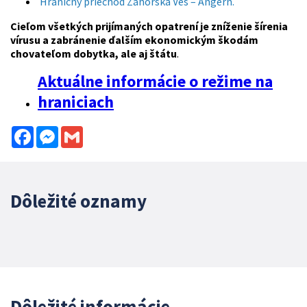
Hraničný priechod Záhorská Ves – Angern.
Cieľom všetkých prijímaných opatrení je zníženie šírenia
vírusu a zabránenie ďalším ekonomickým škodám
chovateľom dobytka, ale aj štátu
.
Aktuálne informácie o režime na
hraniciach
Facebook
Messenger
Gmail
Dôležité oznamy
Dôležité informácie