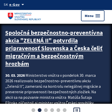
Preskocit na hlavný obsah
arrow_drop_down
SK
e-Gov
menu
Menu
Zastavit automatický posun upútavok
Spoločná bezpečnostno-preventívna
akcia "ZELENÁ II" potvrdila
pripravenosť Slovenska a Česka čeliť
migračným a bezpečnostným
hrozbám
30. 03. 2026
Ministerstvo vnútra v pondelok 30. marca
2026 realizovalo bezpečnostno–preventívnu akciu
„Zelená II", zameranú na kontrolu nelegálnej migrácie a
preverenie pripravenosti bezpečnostných zložiek. Na
akcii sa na pozvanie ministra vnútra Matúša Šutaja
Eštoka zúčastnil aj minister vnútra Českej republiky
pause_presentation
Lubomír Metnar, spolu s ďalšími zahraničnými partnermi.