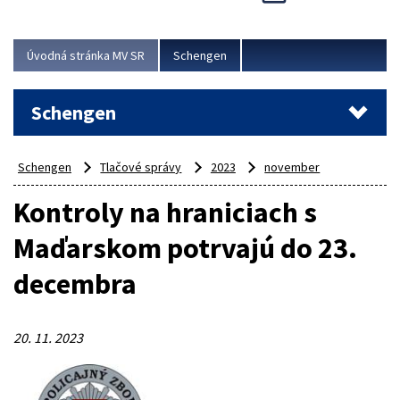
Cieľom akcie bolo posilniť kontrolné mechanizmy,
preveriť nasadenie síl a prostriedkov v teréne a
demonštrovať pripravenosť Slovenska na možné...
Úvodná stránka MV SR
Schengen
Viac
Schengen
Schengen
Tlačové správy
2023
november
Kontroly na hraniciach s
Maďarskom potrvajú do 23.
decembra
20. 11. 2023