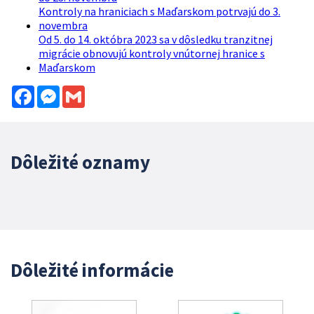
Kontroly na hraniciach s Maďarskom potrvajú do 3.
novembra
Od 5. do 14. októbra 2023 sa v dôsledku tranzitnej
migrácie obnovujú kontroly vnútornej hranice s
Maďarskom
Facebook
Messenger
Gmail
Dôležité oznamy
Dôležité informácie