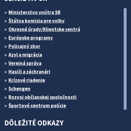
Ministerstvo vnútra SR
Štátna komisia pre volby
Okresné úrady/Klientske centrá
Európske programy
Policajný zbor
Azyl a migrácia
Verejná správa
Hasiči a záchranári
Krízové riadenie
Schengen
Rozvoj občianskej spoločnosti
Športové centrum polície
DÔLEŽITÉ ODKAZY