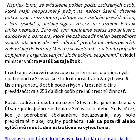
“Napriek tomu, že evidujeme pokles počtu zadržaných osôb,
ktoré majú neoprávnený pobyt na našom území, chceme
pokračovať v razantnom prístupe voči všetkým prevádzačom,
a tým vysielať aj naďalej signál, že cez naše územie len tak
ľahko neprejdú. Zároveň tým napĺňame status spoľahlivého
európskeho partnera, ktorý vie zabezpečiť nielen bezpečnosť
svojich občanov, ale tiež zabrániť prenikaniu nebezpečných
živlov ďalej do Európy. Musíme si uvedomiť, že v tomto prípade
bojujeme s organizovanými zločineckými skupinami,”
uviedol
minister vnútra
Matúš Šutaj Eštok.
Predĺženie zároveň nadväzuje na informácie o prijímaných
opatreniach v Srbsku, kde bolo doposiaľ zadržaných vyše 6-
tisíc migrantov, 8 osôb podozrivých z trestného činu
prevádzačstva a 253 ďalších osôb pre inú trestnú činnosť.
Každá zadržaná osoba na území Slovenska je umiestnená v
Útvare policajného zaistenia v Sečovciach alebo Medveďove,
kde je podrobená dôkladnému dotazovaniu, aby bolo
preukázané z akej krajiny pochádza.
Tak sa potvrdí alebo
vylúči môžnosť administratívneho vyhostenia.
Slovensko pristúpilo k dočasným kontrolám na hraniciach s