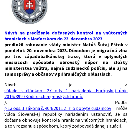
Návrh na predĺženie dočasných kontrol na vnútorných
hraniciach s Maďarskom do 23. decembra 2023
predložil rokovanie vlády minister Matúš Šutaj Eštok v
pondelok 20. novembra 2023. Dôvodom je migračná vlna
po tzv. západobalkánskej trase, ktorá v uplynulých
mesiacoch spôsobila obrovský nápor na zložky
ministerstva vnútra, najmä cudzineckú políciu, ale aj na
samosprávy a občanov v prihraničných oblastiach.
Návrh je v
súlade s článkom 27 ods. 1 nariadenia Európskej únie
2016/399 /Kódex schengenských hraníc
/. Podľa
§ 13 ods. 1 zákona č. 404/2011 Z. z. o pobyte cudzincov
môže
vláda Slovenskej republiky nariadením ustanoviť, že sa
dočasne obnovuje kontrola hraníc na vnútorných hraniciach,
a to v rozsahu a spôsobom, ktorý zodpovedá danej situácii.