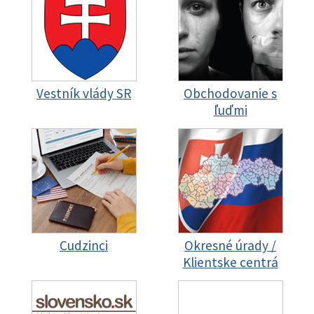
Vestník vlády SR
Obchodovanie s
ľuďmi
Cudzinci
Okresné úrady /
Klientske centrá