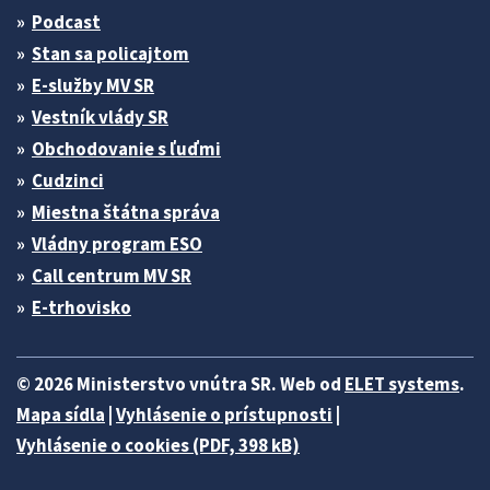
Podcast
Stan sa policajtom
E-služby MV SR
Vestník vlády SR
Obchodovanie s ľuďmi
Cudzinci
Miestna štátna správa
Vládny program ESO
Call centrum MV SR
E-trhovisko
© 2026 Ministerstvo vnútra SR. Web od
ELET systems
.
Mapa sídla
|
Vyhlásenie o prístupnosti
|
Vyhlásenie o cookies (PDF, 398 kB)