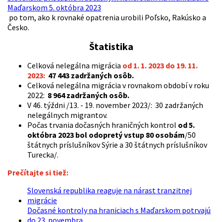
Maďarskom 5. októbra 2023
po tom, ako k rovnaké opatrenia urobili Poľsko, Rakúsko a
Česko.
Štatistika
Celková nelegálna migrácia
od 1. 1. 2023 do 19. 11.
2023:
47 443 zadržaných osôb.
Celková nelegálna migrácia v rovnakom období v roku
2022:
8 964 zadržaných osôb.
V 46. týždni /13. - 19. november 2023/: 30 zadržaných
nelegálnych migrantov.
Počas trvania dočasných hraničných kontrol
od 5.
októbra 2023 bol odopretý vstup 80 osobám
/50
štátnych príslušníkov Sýrie a 30 štátnych príslušníkov
Turecka/.
Prečítajte si tiež:
Slovenská republika reaguje na nárast tranzitnej
migrácie
Dočasné kontroly na hraniciach s Maďarskom potrvajú
do 23. novembra