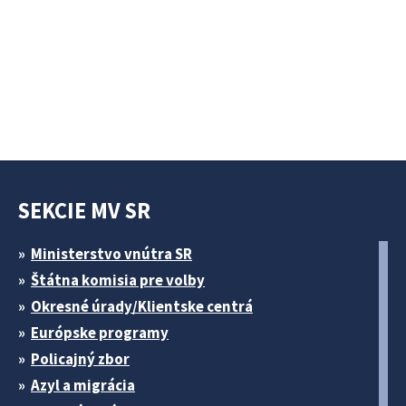
SEKCIE MV SR
Ministerstvo vnútra SR
Štátna komisia pre volby
Okresné úrady/Klientske centrá
Európske programy
Policajný zbor
Azyl a migrácia