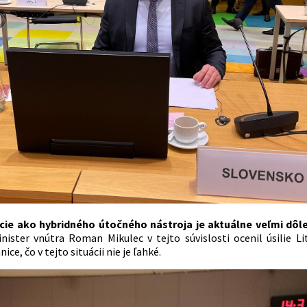
ie ako hybridného útočného nástroja je aktuálne veľmi dôle
inister vnútra Roman Mikulec v tejto súvislosti ocenil úsilie L
ice, čo v tejto situácii nie je ľahké.