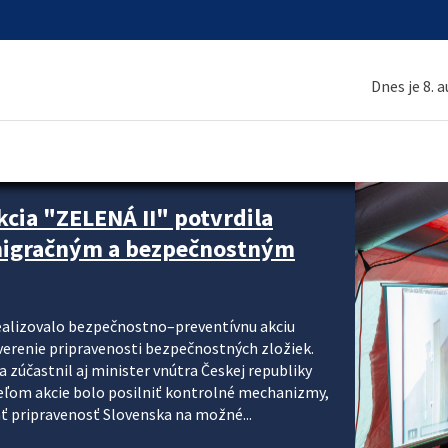
Dnes je 8. 
cia "ZELENÁ II" potvrdila
 migračným a bezpečnostným
realizovalo bezpečnostno–preventívnu akciu
verenie pripravenosti bezpečnostných zložiek.
 zúčastnil aj minister vnútra Českej republiky
ieľom akcie bolo posilniť kontrolné mechanizmy,
ať pripravenosť Slovenska na možné...