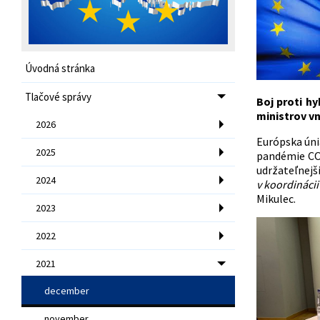
Úvodná stránka
Tlačové správy
Boj proti h
ministrov vn
2026
Európska úni
2025
pandémie COV
udržateľnejš
2024
v koordinácii
Mikulec.
2023
2022
2021
december
november