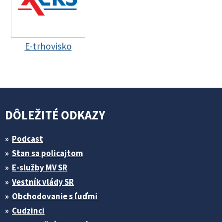
E-trhovisko
DÔLEŽITÉ ODKAZY
Podcast
Stan sa policajtom
E-služby MV SR
Vestník vlády SR
Obchodovanie s ľuďmi
Cudzinci