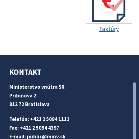
Faktúry
KONTAKT
Ministerstvo vnútra SR
Pribinova 2
812 72 Bratislava
Telefón: +421 2 5094 1111
Fax: +421 2 5094 4397
E-mail:
public@minv
.sk