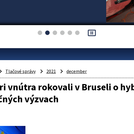
pause_presentation
Tlačové správy
2021
december
ri vnútra rokovali v Bruseli o h
čných výzvach