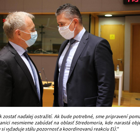
 zostať naďalej ostražití. Ak bude potrebné, sme pripravení pomá
anici nesmieme zabúdať na oblasť Stredomoria, kde narastá obje
 si vyžaduje stálu pozornosť a koordinovanú reakciu EÚ."