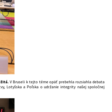
žitá.
V Bruseli k tejto téme opäť prebehla rozsiahla debata
itvy, Lotyšska a Poľska o udržanie integrity našej spoločnej