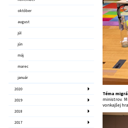
október
august
júl
jún
máj
marec
január
2020
Téma migrác
ministrov. M
2019
vonkajšej hran
2018
2017