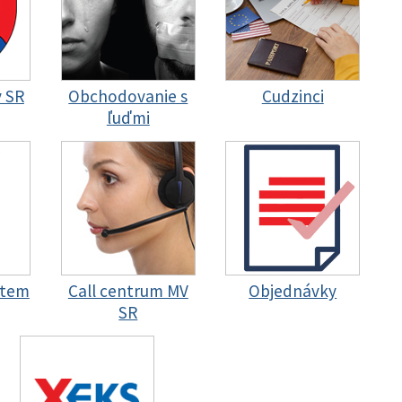
y SR
Obchodovanie s
Cudzinci
ľuďmi
stem
Call centrum MV
Objednávky
SR