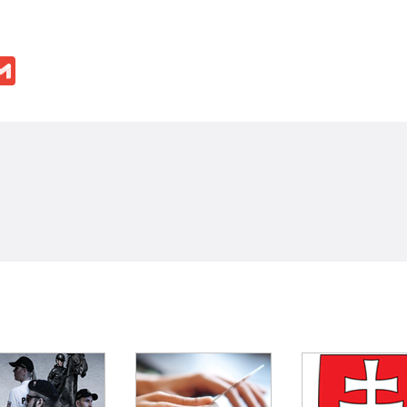
ok
ssenger
Gmail