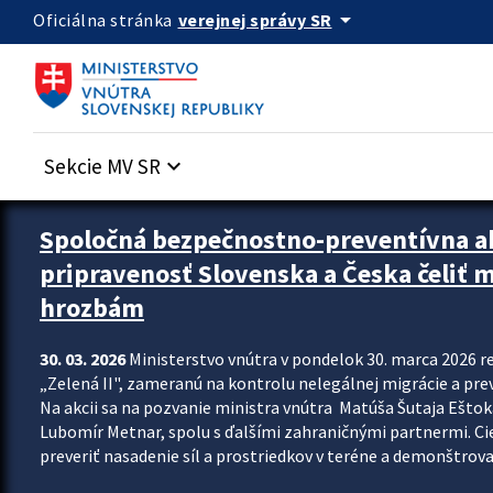
Preskocit na hlavný obsah
arrow_drop_down
verejnej správy SR
Oficiálna stránka
Sekcie MV SR
keyboard_arrow_down
Zastavit automatický posun upútavok
Spoločná bezpečnostno-preventívna ak
pripravenosť Slovenska a Česka čeliť
hrozbám
30. 03. 2026
Ministerstvo vnútra v pondelok 30. marca 2026 
„Zelená II", zameranú na kontrolu nelegálnej migrácie a pre
Na akcii sa na pozvanie ministra vnútra Matúša Šutaja Eštoka
Lubomír Metnar, spolu s ďalšími zahraničnými partnermi. C
preveriť nasadenie síl a prostriedkov v teréne a demonštrov