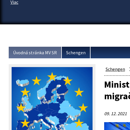
Viac
Úvodná stránka MV SR
Schengen
Schengen
Minist
migra
09. 12. 2021