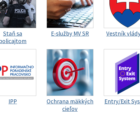
Staň sa
E-služby MV SR
Vestník vlád
policajtom
IPP
Ochrana mäkkých
Entry/Exit Sy
cieľov