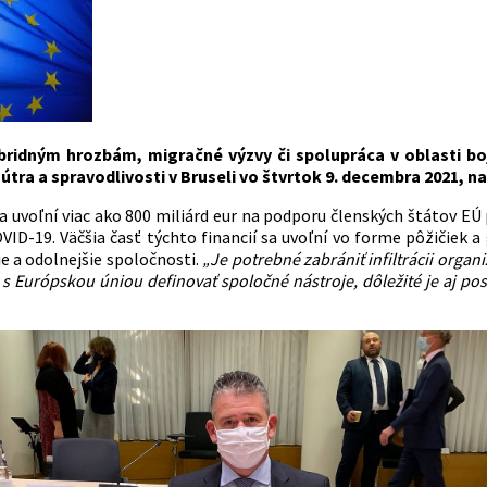
ybridným hrozbám, migračné výzvy či spolupráca v oblasti bo
útra a spravodlivosti v Bruseli vo štvrtok 9. decembra 2021, 
a uvoľní viac ako 800 miliárd eur na podporu členských štátov EÚ
ID-19. Väčšia časť týchto financií sa uvoľní vo forme pôžičiek a
ie a odolnejšie spoločnosti.
„Je potrebné zabrániť infiltrácii orga
 s Európskou úniou definovať spoločné nástroje, dôležité je aj pos