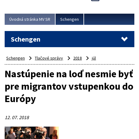
Cieľom akcie bolo posilniť kontrolné mechanizmy,
preveriť nasadenie síl a prostriedkov v teréne a
demonštrovať pripravenosť Slovenska na možné...
Úvodná stránka MV SR
Schengen
Viac
Schengen
Schengen
Tlačové správy
2018
júl
Nastúpenie na loď nesmie byť
pre migrantov vstupenkou do
Európy
12. 07. 2018