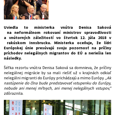
Uviedla to ministerka vnútra Denisa Saková
na neformálnom rokovaní ministrov spravodlivosti
a vnútorných záležitostí vo štvrtok 12. júla 2018 v
rakúskom Innsbrucku. Ministerka oceňuje, že lídri
Európskej únie presúvajú svoju pozornosť na príčiny
príchodov nelegálnych migrantov do EÚ a neriešia len
následky.
Šéfka rezortu vnútra Denisa Saková sa domnieva, že príčiny
nelegálnej migrácie by sa mali riešiť už v krajinách odkiaľ
nelegálni migranti do Európy prichádzajú a mimo Európy.
„Ak
nastúpenie do člna bude predstavovať vstupenku do Európy,
nebude ani menej mŕtvych, ani menej nelegálnych vstupov,"
zdôraznila.