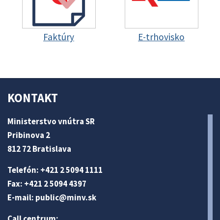
Faktúry
E-trhovisko
KONTAKT
Ministerstvo vnútra SR
Pribinova 2
812 72 Bratislava
Telefón: +421 2 5094 1111
Fax: +421 2 5094 4397
E-mail:
public@minv
.sk
Call centrum: