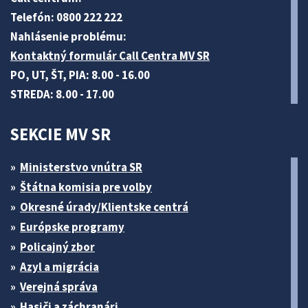
Telefón: 0800 222 222
Nahlásenie problému:
Kontaktný formulár Call Centra MV SR
PO, UT, ŠT, PIA: 8.00 - 16.00
STREDA: 8.00 - 17.00
SEKCIE MV SR
Ministerstvo vnútra SR
Štátna komisia pre volby
Okresné úrady/Klientske centrá
Európske programy
Policajný zbor
Azyl a migrácia
Verejná správa
Hasiči a záchranári