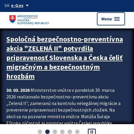
Preskocit na hlavný obsah
arrow_drop_down
SK
e-Gov
menu
Menu
Zastavit automatický posun upútavok
Spoločná bezpečnostno-preventívna
akcia "ZELENÁ II" potvrdila
pripravenosť Slovenska a Česka čeliť
migračným a bezpečnostným
hrozbám
30. 03. 2026
Ministerstvo vnútra v pondelok 30. marca
2026 realizovalo bezpečnostno–preventívnu akciu
„Zelená II", zameranú na kontrolu nelegálnej migrácie a
preverenie pripravenosti bezpečnostných zložiek. Na
akcii sa na pozvanie ministra vnútra Matúša Šutaja
Eštoka zúčastnil aj minister vnútra Českej republiky
pause_presentation
Lubomír Metnar, spolu s ďalšími zahraničnými partnermi.