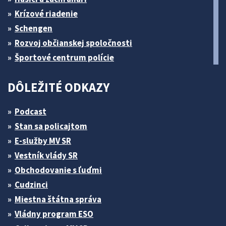
Krízové riadenie
Schengen
Rozvoj občianskej spoločnosti
Športové centrum polície
DÔLEŽITÉ ODKAZY
Podcast
Stan sa policajtom
E-služby MV SR
Vestník vlády SR
Obchodovanie s ľuďmi
Cudzinci
Miestna štátna správa
Vládny program ESO