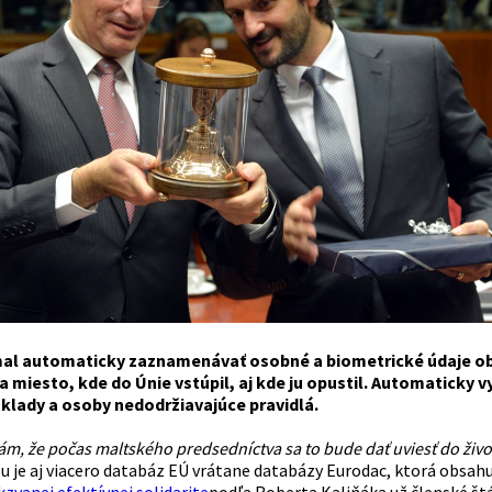
al automaticky zaznamenávať osobné a biometrické údaje obč
miesto, kde do Únie vstúpil, aj kde ju opustil. Automaticky 
klady a osoby nedodržiavajúce pravidlá.
m, že počas maltského predsedníctva sa to bude dať uviesť do živo
u je aj viacero databáz EÚ vrátane databázy Eurodac, ktorá obsahu
kzvanej efektívnej solidarite
podľa Roberta
Kaliňáka
už členské št