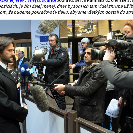
zíciách, je čím ďalej menej, dnes by som ich tam videl zhruba už i
om, že budeme pokračovať v tlaku, aby sme všetkých dostali do st