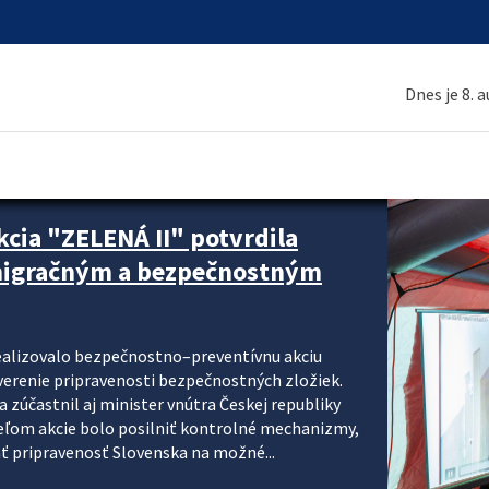
Dnes je 8. 
cia "ZELENÁ II" potvrdila
 migračným a bezpečnostným
realizovalo bezpečnostno–preventívnu akciu
verenie pripravenosti bezpečnostných zložiek.
 zúčastnil aj minister vnútra Českej republiky
ieľom akcie bolo posilniť kontrolné mechanizmy,
ať pripravenosť Slovenska na možné...