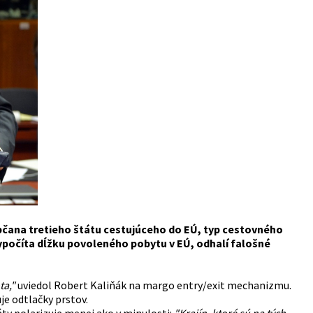
ana tretieho štátu cestujúceho do EÚ, typ cestovného
vypočíta dĺžku povoleného pobytu v EÚ, odhalí falošné
ta,"
uviedol Robert
Kaliňák
na margo entry/exit mechanizmu.
je odtlačky prstov.
áty polarizuje menej ako v minulosti:
"Krajín, ktoré sú na tých