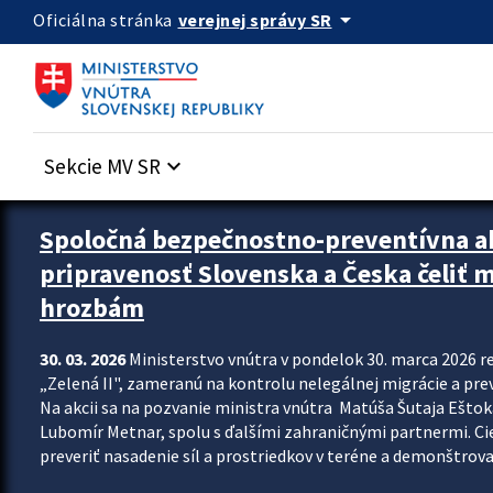
Preskocit na hlavný obsah
arrow_drop_down
verejnej správy SR
Oficiálna stránka
Sekcie MV SR
keyboard_arrow_down
Zastavit automatický posun upútavok
Spoločná bezpečnostno-preventívna ak
pripravenosť Slovenska a Česka čeliť
hrozbám
30. 03. 2026
Ministerstvo vnútra v pondelok 30. marca 2026 
„Zelená II", zameranú na kontrolu nelegálnej migrácie a pre
Na akcii sa na pozvanie ministra vnútra Matúša Šutaja Eštoka
Lubomír Metnar, spolu s ďalšími zahraničnými partnermi. C
preveriť nasadenie síl a prostriedkov v teréne a demonštrov