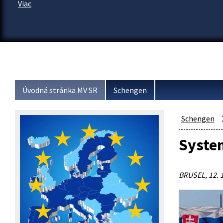
Viac
Úvodná stránka MV SR
Schengen
Schengen
System
BRUSEL, 12. 