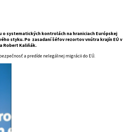
 o systematických kontrolách na hraniciach Európskej
ového styku. Po zasadaní šéfov rezortov vnútra krajín EÚ v
ra Robert
Kaliňák
.
bezpečnosť a predíde nelegálnej migrácii do EÚ.