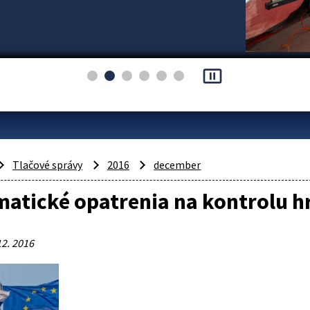
pause_presentation
Tlačové správy
2016
december
atické opatrenia na kontrolu h
12. 2016