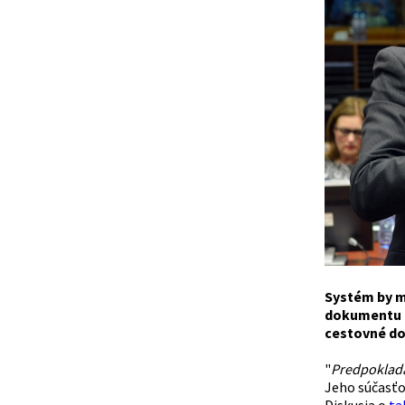
Systém by m
dokumentu a 
cestovné do
"
Predpokladá
Jeho súčasťo
Diskusia o
ta