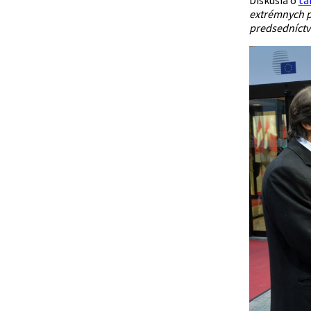
extrémnych po
predsedníctv