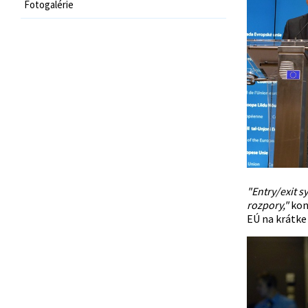
Fotogalérie
"Entry/exit s
rozpory,"
kon
EÚ na krátke