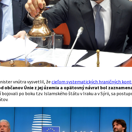
ister vnútra vysvetlil, že
cieľom systematických hraničných kont
d občanov Únie z jej územia a opätovný návrat bol zaznamen
rí bojovali po boku tzv. Islamského štátu v Iraku a v Sýrii, sa pos
tov.