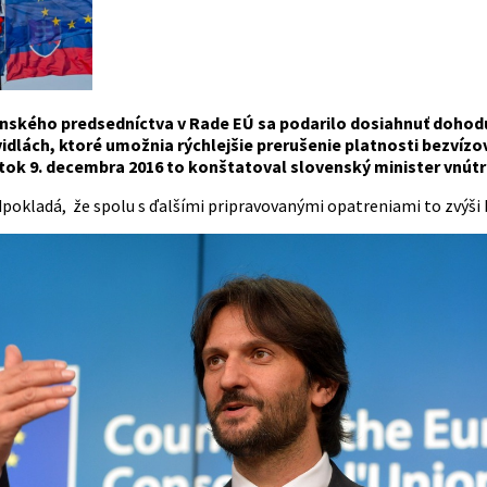
nského predsedníctva v Rade EÚ sa podarilo dosiahnuť dohodu
vidlách, ktoré umožnia rýchlejšie prerušenie platnosti bezvíz
atok 9. decembra 2016 to konštatoval slovenský minister vnút
dpokladá, že spolu s ďalšími pripravovanými opatreniami to zvýši 