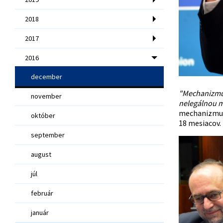
2018
2017
2016
december
"Mechanizmus,
november
nelegálnou m
mechanizmus 
október
18 mesiacov.
september
august
júl
február
január