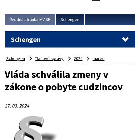
Cieľom akcie bolo posilniť kontrolné mechanizmy,
preveriť nasadenie síl a prostriedkov v teréne a
demonštrovať pripravenosť Slovenska na možné...
Úvodná stránka MV SR
Schengen
Viac
Schengen
Schengen
Tlačové správy
2024
marec
Vláda schválila zmeny v
zákone o pobyte cudzincov
27. 03. 2024