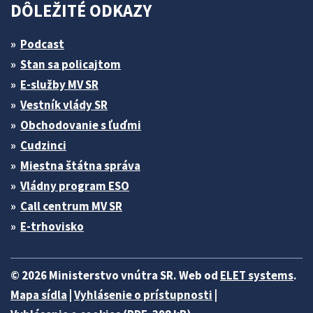
DÔLEŽITÉ ODKAZY
Podcast
Stan sa policajtom
E-služby MV SR
Vestník vlády SR
Obchodovanie s ľuďmi
Cudzinci
Miestna štátna správa
Vládny program ESO
Call centrum MV SR
E-trhovisko
© 2026 Ministerstvo vnútra SR. Web od
ELET systems
.
Mapa sídla
|
Vyhlásenie o prístupnosti
|