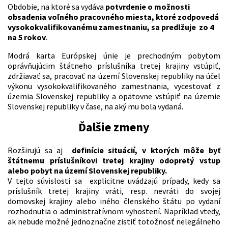
Obdobie, na ktoré sa vydáva
potvrdenie o možnosti
obsadenia voľného pracovného miesta, ktoré zodpovedá
vysokokvalifikovanému zamestnaniu, sa predlžuje zo 4
na 5 rokov
.
Modrá karta Európskej únie je prechodným pobytom
oprávňujúcim štátneho príslušníka tretej krajiny vstúpiť,
zdržiavať sa, pracovať na území Slovenskej republiky na účel
výkonu vysokokvalifikovaného zamestnania, vycestovať z
územia Slovenskej republiky a opätovne vstúpiť na územie
Slovenskej republiky v čase, na aký mu bola vydaná.
Ďalšie zmeny
Rozširujú sa aj
definície situácií, v ktorých môže byť
štátnemu príslušníkovi tretej krajiny odopretý vstup
alebo pobyt na území Slovenskej republiky.
V tejto súvislosti sa explicitne uvádzajú prípady, kedy sa
príslušník tretej krajiny vráti, resp. nevráti do svojej
domovskej krajiny alebo iného členského štátu po vydaní
rozhodnutia o administratívnom vyhostení. Napríklad vtedy,
ak nebude možné jednoznačne zistiť totožnosť nelegálneho