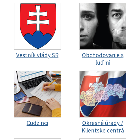
Vestník vlády SR
Obchodovanie s
ľuďmi
Cudzinci
Okresné úrady /
Klientske centrá