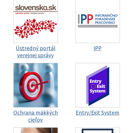
Ústredný portál
IPP
verejnej správy
Ochrana mäkkých
Entry/Exit System
cieľov