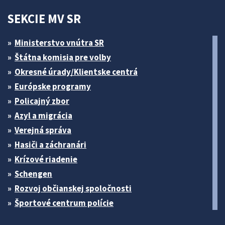
SEKCIE MV SR
Ministerstvo vnútra SR
Štátna komisia pre volby
Okresné úrady/Klientske centrá
Európske programy
Policajný zbor
Azyl a migrácia
Verejná správa
Hasiči a záchranári
Krízové riadenie
Schengen
Rozvoj občianskej spoločnosti
Športové centrum polície