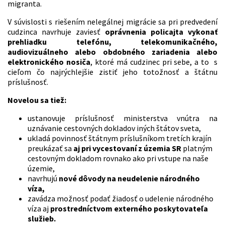
migranta.
V súvislosti s riešením nelegálnej migrácie sa pri predvedení
cudzinca navrhuje zaviesť
oprávnenia policajta vykonať
prehliadku telefónu, telekomunikačného,
audiovizuálneho alebo obdobného zariadenia alebo
elektronického nosiča
, ktoré má cudzinec pri sebe, a to s
cieľom čo najrýchlejšie zistiť jeho totožnosť a štátnu
príslušnosť.
Novelou sa tiež:
ustanovuje príslušnosť ministerstva vnútra na
uznávanie cestovných dokladov iných štátov sveta,
ukladá povinnosť štátnym príslušníkom tretích krajín
preukázať sa
aj pri vycestovaní z územia SR
platným
cestovným dokladom rovnako ako pri vstupe na naše
územie,
navrhujú
nové dôvody na neudelenie národného
víza,
zavádza možnosť podať žiadosť o udelenie národného
víza aj
prostredníctvom externého poskytovateľa
služieb.