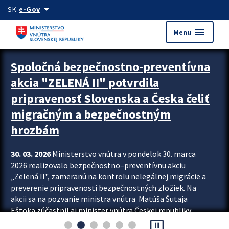
Preskocit na hlavný obsah
arrow_drop_down
SK
e-Gov
menu
Menu
Zastavit automatický posun upútavok
Spoločná bezpečnostno-preventívna
akcia "ZELENÁ II" potvrdila
pripravenosť Slovenska a Česka čeliť
migračným a bezpečnostným
hrozbám
30. 03. 2026
Ministerstvo vnútra v pondelok 30. marca
2026 realizovalo bezpečnostno–preventívnu akciu
„Zelená II", zameranú na kontrolu nelegálnej migrácie a
preverenie pripravenosti bezpečnostných zložiek. Na
akcii sa na pozvanie ministra vnútra Matúša Šutaja
Eštoka zúčastnil aj minister vnútra Českej republiky
pause_presentation
Lubomír Metnar, spolu s ďalšími zahraničnými partnermi.