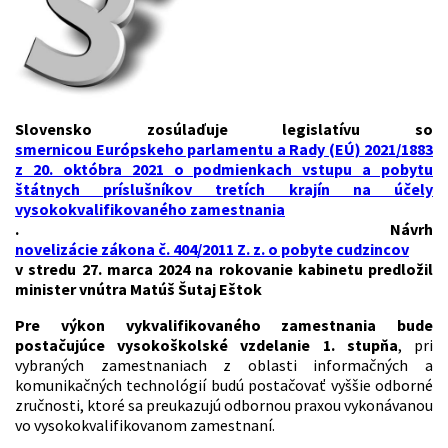
Slovensko zosúlaďuje legislatívu so
smernicou Európskeho parlamentu a Rady (EÚ) 2021/1883
z 20. októbra 2021 o podmienkach vstupu a pobytu
štátnych príslušníkov tretích krajín na účely
vysokokvalifikovaného zamestnania
. Návrh
novelizácie zákona č. 404/2011 Z. z. o pobyte cudzincov
v stredu 27. marca 2024 na rokovanie kabinetu predložil
minister vnútra Matúš Šutaj Eštok
Pre výkon vykvalifikovaného zamestnania bude
postačujúce vysokoškolské vzdelanie 1. stupňa
, pri
vybraných zamestnaniach z oblasti informačných a
komunikačných technológií budú postačovať vyššie odborné
zručnosti, ktoré sa preukazujú odbornou praxou vykonávanou
vo vysokokvalifikovanom zamestnaní.