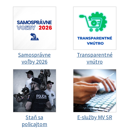
Samosprávne
Transparentné
voľby 2026
vnútro
Staň sa
E-služby MV SR
policajtom