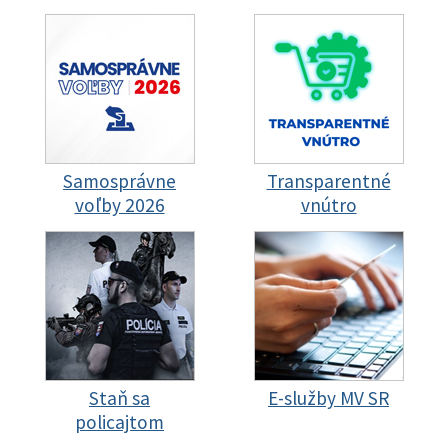
Samosprávne
Transparentné
voľby 2026
vnútro
Staň sa
E-služby MV SR
policajtom