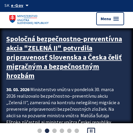
Preskocit na hlavný obsah
arrow_drop_down
SK
e-Gov
menu
Menu
Zastavit automatický posun upútavok
Spoločná bezpečnostno-preventívna
akcia "ZELENÁ II" potvrdila
pripravenosť Slovenska a Česka čeliť
migračným a bezpečnostným
hrozbám
30. 03. 2026
Ministerstvo vnútra v pondelok 30. marca
2026 realizovalo bezpečnostno–preventívnu akciu
„Zelená II", zameranú na kontrolu nelegálnej migrácie a
preverenie pripravenosti bezpečnostných zložiek. Na
akcii sa na pozvanie ministra vnútra Matúša Šutaja
Eštoka zúčastnil aj minister vnútra Českej republiky
pause_presentation
Lubomír Metnar, spolu s ďalšími zahraničnými partnermi.