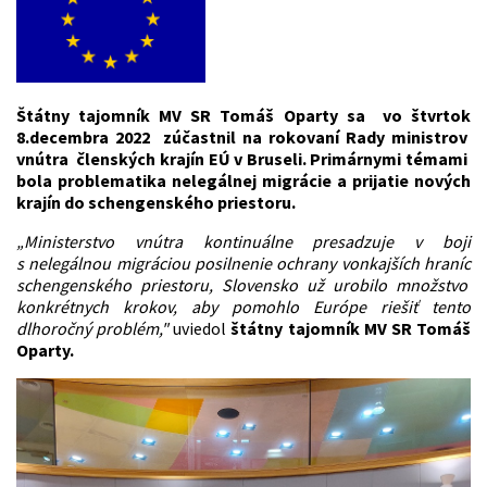
Štátny tajomník MV SR Tomáš Oparty sa vo štvrtok
8.decembra 2022 zúčastnil na rokovaní Rady ministrov
vnútra členských krajín EÚ v Bruseli. Primárnymi témami
bola problematika nelegálnej migrácie a prijatie nových
krajín do schengenského priestoru.
„Ministerstvo vnútra kontinuálne presadzuje v boji
s nelegálnou migráciou posilnenie ochrany vonkajších hraníc
schengenského priestoru, Slovensko už urobilo množstvo
konkrétnych krokov, aby pomohlo Európe riešiť tento
dlhoročný problém,"
uviedol
štátny tajomník MV SR Tomáš
Oparty.