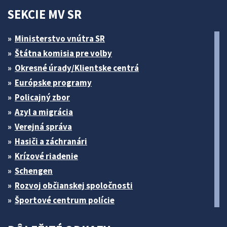
SEKCIE MV SR
Ministerstvo vnútra SR
Štátna komisia pre volby
Okresné úrady/Klientske centrá
Európske programy
Policajný zbor
Azyl a migrácia
Verejná správa
Hasiči a záchranári
Krízové riadenie
Schengen
Rozvoj občianskej spoločnosti
Športové centrum polície