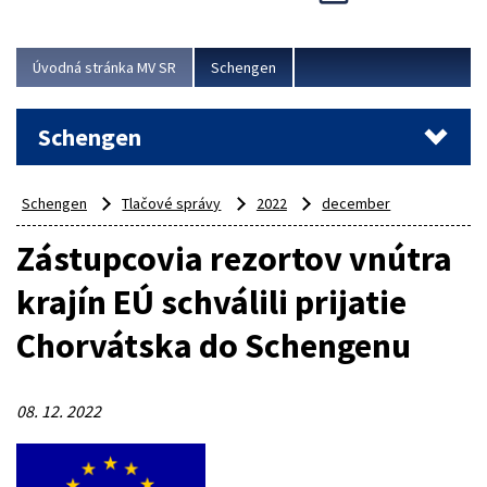
Cieľom akcie bolo posilniť kontrolné mechanizmy,
preveriť nasadenie síl a prostriedkov v teréne a
demonštrovať pripravenosť Slovenska na možné...
Úvodná stránka MV SR
Schengen
Viac
Schengen
Schengen
Tlačové správy
2022
december
Zástupcovia rezortov vnútra
krajín EÚ schválili prijatie
Chorvátska do Schengenu
08. 12. 2022