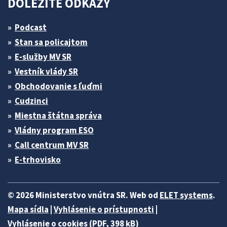
DÔLEŽITÉ ODKAZY
Podcast
Stan sa policajtom
E-služby MV SR
Vestník vlády SR
Obchodovanie s ľuďmi
Cudzinci
Miestna štátna správa
Vládny program ESO
Call centrum MV SR
E-trhovisko
© 2026 Ministerstvo vnútra SR. Web od
ELET systems
.
Mapa sídla
|
Vyhlásenie o prístupnosti
|
Vyhlásenie o cookies (PDF, 398 kB)