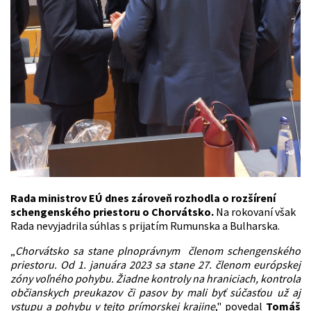
Rada ministrov EÚ dnes zároveň rozhodla o rozšírení
schengenského priestoru o Chorvátsko.
Na rokovaní však
Rada nevyjadrila súhlas s prijatím Rumunska a Bulharska.
„
Chorvátsko sa stane plnoprávnym členom schengenského
priestoru. Od 1. januára 2023 sa stane 27. členom európskej
zóny voľného pohybu. Žiadne kontroly na hraniciach, kontrola
občianskych preukazov či pasov by mali byť súčasťou už aj
vstupu a pohybu v tejto prímorskej krajine
," povedal
Tomáš