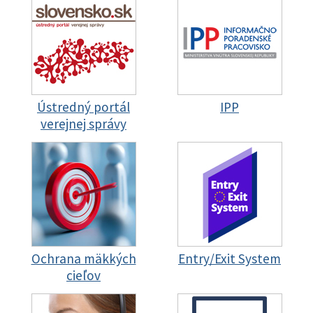
Ústredný portál
IPP
verejnej správy
Ochrana mäkkých
Entry/Exit System
cieľov