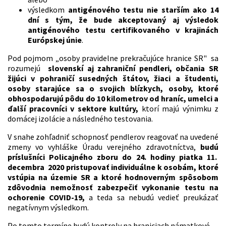
výsledkom
antigénového testu nie starším ako 14
dní s tým, že bude akceptovaný aj výsledok
antigénového testu certifikovaného v krajinách
Európskej únie
.
Pod pojmom „osoby pravidelne prekračujúce hranice SR" sa
rozumejú
slovenskí aj zahraniční pendleri, občania SR
žijúci v pohraničí susedných štátov, žiaci a študenti,
osoby starajúce sa o svojich blízkych, osoby, ktoré
obhospodarujú pôdu do 10 kilometrov od hraníc, umelci a
ďalší pracovníci v sektore kultúry,
ktorí majú výnimku z
domácej izolácie a následného testovania.
V snahe zohľadniť schopnosť pendlerov reagovať na uvedené
zmeny vo vyhláške Úradu verejného zdravotníctva,
budú
príslušníci Policajného zboru do 24. hodiny piatka 11.
decembra 2020 pristupovať individuálne k osobám, ktoré
vstúpia na územie SR a ktoré hodnoverným spôsobom
zdôvodnia nemožnosť zabezpečiť vykonanie testu na
ochorenie COVID-19,
a teda sa nebudú vedieť preukázať
negatívnym výsledkom.
Po tomto termíne budú kontroly na hraniciach námatkové.