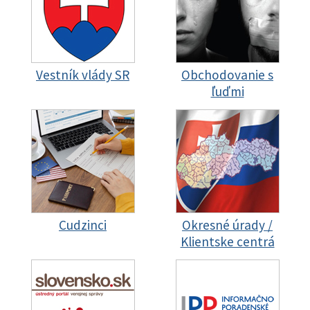
Vestník vlády SR
Obchodovanie s
ľuďmi
Cudzinci
Okresné úrady /
Klientske centrá