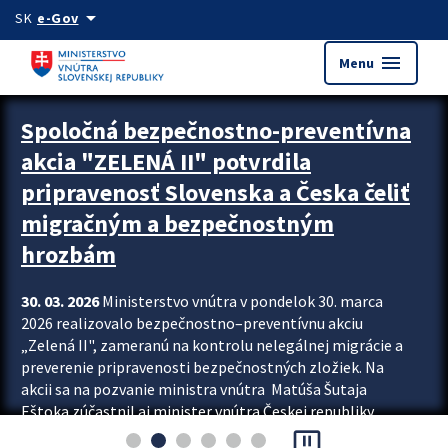
Preskocit na hlavný obsah
arrow_drop_down
SK
e-Gov
menu
Menu
Zastavit automatický posun upútavok
Spoločná bezpečnostno-preventívna
akcia "ZELENÁ II" potvrdila
pripravenosť Slovenska a Česka čeliť
migračným a bezpečnostným
hrozbám
30. 03. 2026
Ministerstvo vnútra v pondelok 30. marca
2026 realizovalo bezpečnostno–preventívnu akciu
„Zelená II", zameranú na kontrolu nelegálnej migrácie a
preverenie pripravenosti bezpečnostných zložiek. Na
akcii sa na pozvanie ministra vnútra Matúša Šutaja
Eštoka zúčastnil aj minister vnútra Českej republiky
pause_presentation
Lubomír Metnar, spolu s ďalšími zahraničnými partnermi.