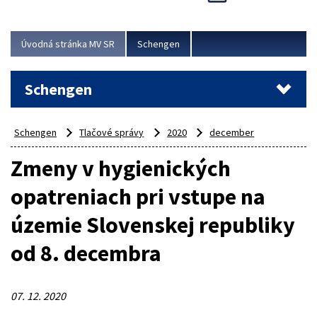
Cieľom akcie bolo posilniť kontrolné mechanizmy,
preveriť nasadenie síl a prostriedkov v teréne a
demonštrovať pripravenosť Slovenska na možné...
Úvodná stránka MV SR
Schengen
Viac
Schengen
Schengen
Tlačové správy
2020
december
Zmeny v hygienických
opatreniach pri vstupe na
územie Slovenskej republiky
od 8. decembra
07. 12. 2020