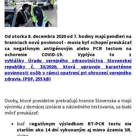
Od utorka 8. decembra 2020 od 7. hodiny majú pendleri na
hraniciach novú povinnosť - musia byť schopní preukázať
sa negatívnym antigénovým alebo PCR testom na
ochorenie COVID-19. Vyplýva to z
vyhlášky Úradu verejného zdravotníctva Slovenskej
republiky č. 33/2020, ktorá upravuje karanténne
povinnosti osôb v rámci opatrení pri ohrození verejného
zdravia. (PDF, 255 kB)
Osoby, ktoré pravidelne prekračujú hranice Slovenska a majú
výnimku z domácej izolácie a následného testovania, sa budú
môcť preukázať:
buď n
egatívnym výsledkom RT-PCR testu nie
starším ako 14 dní vykonaným aj mimo územia SR
,
alebo