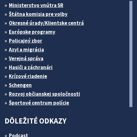
Ministerstvo vnútra SR
Štátna komisia pre volby
Okresné úrady/Klientske centrá
Európske programy
Policajný zbor
Azyl a migrácia
Verejná správa
Hasiči a záchranári
Krízové riadenie
Schengen
Rozvoj občianskej spoločnosti
Športové centrum polície
DÔLEŽITÉ ODKAZY
Podcast