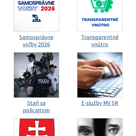
Samosprávne
Transparentné
voľby 2026
vnútro
Staň sa
E-služby MV SR
policajtom