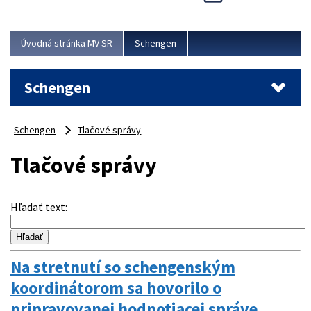
Cieľom akcie bolo posilniť kontrolné mechanizmy,
preveriť nasadenie síl a prostriedkov v teréne a
demonštrovať pripravenosť Slovenska na možné...
Úvodná stránka MV SR
Schengen
Viac
Schengen
Schengen
Tlačové správy
Tlačové správy
Hľadať text
:
Na stretnutí so schengenským
koordinátorom sa hovorilo o
pripravovanej hodnotiacej správe