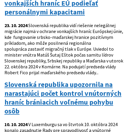
vonkajších hraníc EÚ podieľať
personálnymi kapacitami
23. 10. 2024
Slovenská republika vidí riešenie nelegálnej
migrácie najmä v ochrane vonkajších hraníc Európskej únie,
kde fungovanie srbsko-maďarskej hranice pozitívnym
príkladom, ako môže posilnená regionálna
spolupráca zastaviť migračný tlak v Európe. Uviedol to
minister vnútra Matúš Šutaj Eštok počas samitu lídrov
Slovenskej republiky, Srbskej republiky a Maďarska v utorok
22. októbra 2024 v Komárne. Na podujatí predseda vlády
Robert Fico prijal maďarského predsedu vlády...
Slovenská republika upozornila na
narastajúci počet kontrol vnútorných
hraníc brániacich voľnému pohybu
osôb
10. 10. 2024
V Luxemburgu sa vo štvrtok 10. októbra 2024
konalo zasadnutie Rady pre spravodlivosť a vnútorné