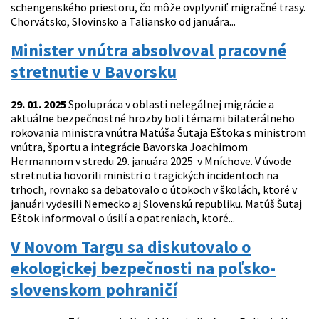
schengenského priestoru, čo môže ovplyvniť migračné trasy.
Chorvátsko, Slovinsko a Taliansko od januára...
Minister vnútra absolvoval pracovné
stretnutie v Bavorsku
29. 01. 2025
Spolupráca v oblasti nelegálnej migrácie a
aktuálne bezpečnostné hrozby boli témami bilaterálneho
rokovania ministra vnútra Matúša Šutaja Eštoka s ministrom
vnútra, športu a integrácie Bavorska Joachimom
Hermannom v stredu 29. januára 2025 v Mníchove. V úvode
stretnutia hovorili ministri o tragických incidentoch na
trhoch, rovnako sa debatovalo o útokoch v školách, ktoré v
januári vydesili Nemecko aj Slovenskú republiku. Matúš Šutaj
Eštok informoval o úsilí a opatreniach, ktoré...
V Novom Targu sa diskutovalo o
ekologickej bezpečnosti na poľsko-
slovenskom pohraničí