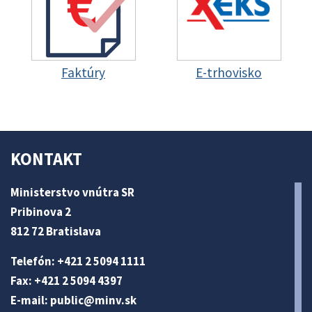
Faktúry
E-trhovisko
KONTAKT
Ministerstvo vnútra SR
Pribinova 2
812 72 Bratislava
Telefón: +421 2 5094 1111
Fax: +421 2 5094 4397
E-mail:
public@minv
.sk