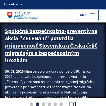
Preskocit na hlavný obsah
arrow_drop_down
SK
e-Gov
menu
Menu
Zastavit automatický posun upútavok
Spoločná bezpečnostno-preventívna
akcia "ZELENÁ II" potvrdila
pripravenosť Slovenska a Česka čeliť
migračným a bezpečnostným
hrozbám
30. 03. 2026
Ministerstvo vnútra v pondelok 30. marca
2026 realizovalo bezpečnostno–preventívnu akciu
„Zelená II", zameranú na kontrolu nelegálnej migrácie a
preverenie pripravenosti bezpečnostných zložiek. Na
akcii sa na pozvanie ministra vnútra Matúša Šutaja
Eštoka zúčastnil aj minister vnútra Českej republiky
pause_presentation
Lubomír Metnar, spolu s ďalšími zahraničnými partnermi.