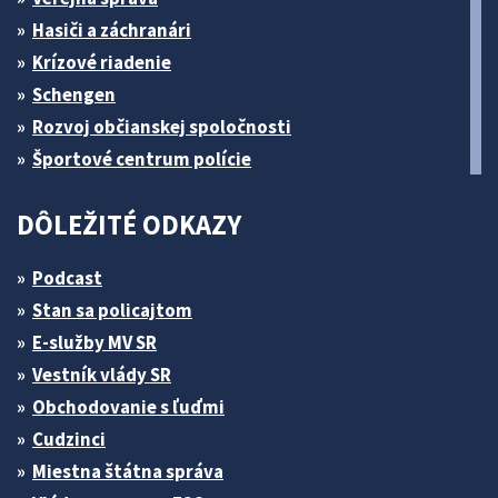
Hasiči a záchranári
Krízové riadenie
Schengen
Rozvoj občianskej spoločnosti
Športové centrum polície
DÔLEŽITÉ ODKAZY
Podcast
Stan sa policajtom
E-služby MV SR
Vestník vlády SR
Obchodovanie s ľuďmi
Cudzinci
Miestna štátna správa