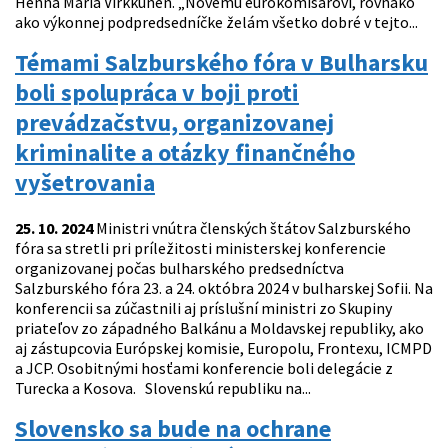
Henna Maria Virkkunen. „Novému eurokomisárovi, rovnako
ako výkonnej podpredsedníčke želám všetko dobré v tejto...
Témami Salzburského fóra v Bulharsku
boli spolupráca v boji proti
prevádzačstvu, organizovanej
kriminalite a otázky finančného
vyšetrovania
25. 10. 2024
Ministri vnútra členských štátov Salzburského
fóra sa stretli pri príležitosti ministerskej konferencie
organizovanej počas bulharského predsedníctva
Salzburského fóra 23. a 24. októbra 2024 v bulharskej Sofii. Na
konferencii sa zúčastnili aj príslušní ministri zo Skupiny
priateľov zo západného Balkánu a Moldavskej republiky, ako
aj zástupcovia Európskej komisie, Europolu, Frontexu, ICMPD
a JCP. Osobitnými hosťami konferencie boli delegácie z
Turecka a Kosova. Slovenskú republiku na...
Slovensko sa bude na ochrane