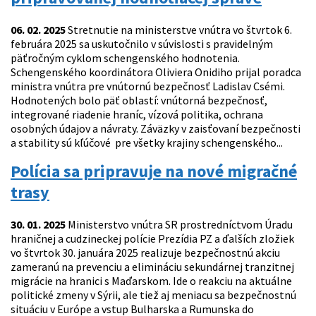
06. 02. 2025
Stretnutie na ministerstve vnútra vo štvrtok 6.
februára 2025 sa uskutočnilo v súvislosti s pravidelným
päťročným cyklom schengenského hodnotenia.
Schengenského koordinátora Oliviera Onidiho prijal poradca
ministra vnútra pre vnútornú bezpečnosť Ladislav Csémi.
Hodnotených bolo päť oblastí: vnútorná bezpečnosť,
integrované riadenie hraníc, vízová politika, ochrana
osobných údajov a návraty. Záväzky v zaisťovaní bezpečnosti
a stability sú kľúčové pre všetky krajiny schengenského...
Polícia sa pripravuje na nové migračné
trasy
30. 01. 2025
Ministerstvo vnútra SR prostredníctvom Úradu
hraničnej a cudzineckej polície Prezídia PZ a ďalších zložiek
vo štvrtok 30. januára 2025 realizuje bezpečnostnú akciu
zameranú na prevenciu a elimináciu sekundárnej tranzitnej
migrácie na hranici s Maďarskom. Ide o reakciu na aktuálne
politické zmeny v Sýrii, ale tiež aj meniacu sa bezpečnostnú
situáciu v Európe a vstup Bulharska a Rumunska do