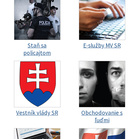
Staň sa
E-služby MV SR
policajtom
Vestník vlády SR
Obchodovanie s
ľuďmi