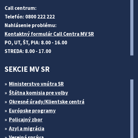
Call centrum:
Telefón: 0800 222 222
Nahlásenie problému:
Kontaktný formulár Call Centra MV SR
PO, UT, ŠT, PIA: 8.00 - 16.00
STREDA: 8.00 - 17.00
SEKCIE MV SR
Ministerstvo vnútra SR
Štátna komisia pre volby
Okresné úrady/Klientske centrá
Európske programy
Policajný zbor
Azyl a migrácia
Verejná správa