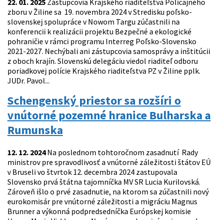
22. 01. 2025
Zástupcovia Krajského riaditeľstva Policajného
zboru v Žiline sa 19. novembra 2024 v Stredisku poľsko-
slovenskej spolupráce v Nowom Targu zúčastnili na
konferencii k realizácii projektu Bezpečné a ekologické
pohraničie v rámci programu Interreg Poľsko-Slovensko
2021-2027. Nechýbali ani zástupcovia samosprávy a inštitúcii
z oboch krajín. Slovenskú delegáciu viedol riaditeľ odboru
poriadkovej polície Krajského riaditeľstva PZ v Žiline pplk.
JUDr. Pavol...
Schengenský priestor sa rozšíri o
vnútorné pozemné hranice Bulharska a
Rumunska
12. 12. 2024
Na poslednom tohtoročnom zasadnutí Rady
ministrov pre spravodlivosť a vnútorné záležitosti štátov EÚ
v Bruseli vo štvrtok 12. decembra 2024 zastupovala
Slovensko prvá štátna tajomníčka MV SR Lucia Kurilovská.
Zároveň išlo o prvé zasadnutie, na ktorom sa zúčastnili nový
eurokomisár pre vnútorné záležitosti a migráciu Magnus
Brunner a výkonná podpredsedníčka Európskej komisie