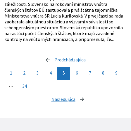
záležitosti. Slovensko na rokovaní ministrov vnútra
členských štátov EÚ zastupovala prvá štátna tajomníčka
Ministerstva vnútra SR Lucia Kurilovská. V prvej časti sa rada
zaoberala aktuálnou situáciou a výzvami v súvislosti so
schengenským priestorom. Slovenská republika upozornila
na rastúci počet členských štátov, ktoré majú zavedené
kontroly na vnútorných hraniciach, a pripomenula, že...
Predchádzajúca
stránka
1
2
3
4
5
6
7
8
9
⋯
34
Nasledujúca
stránka