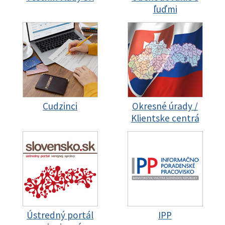
ľuďmi
Cudzinci
Okresné úrady /
Klientske centrá
Ústredný portál
IPP