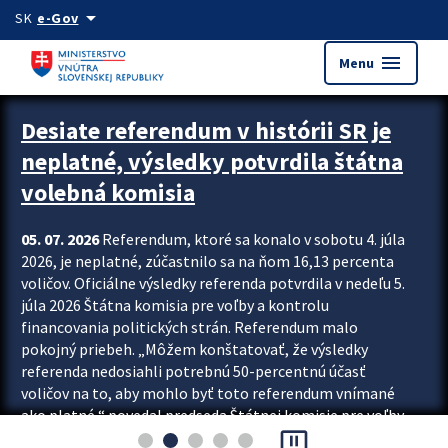
Preskocit na hlavný obsah
arrow_drop_down
SK
e-Gov
menu
Menu
Zastavit automatický posun upútavok
Desiate referendum v histórii SR je
neplatné, výsledky potvrdila štátna
volebná komisia
05. 07. 2026
Referendum, ktoré sa konalo v sobotu 4. júla
2026, je neplatné, zúčastnilo sa na ňom 16,13 percenta
voličov. Oficiálne výsledky referenda potvrdila v nedeľu 5.
júla 2026 Štátna komisia pre voľby a kontrolu
financovania politických strán. Referendum malo
pokojný priebeh. „Môžem konštatovať, že výsledky
referenda nedosiahli potrebnú 50-percentnú účasť
voličov na to, aby mohlo byť toto referendum vnímané
ako platné,“ povedal predseda Štátnej komisie pre voľby
pause_presentation
a kontrolu financovania politických...