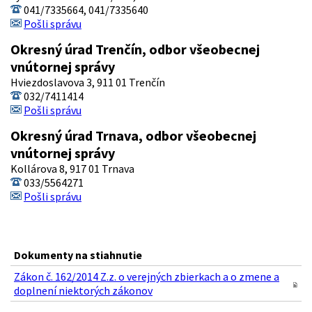
041/7335664, 041/7335640
Pošli správu
Okresný úrad Trenčín, odbor všeobecnej
vnútornej správy
Hviezdoslavova 3, 911 01 Trenčín
032/7411414
Pošli správu
Okresný úrad Trnava, odbor všeobecnej
vnútornej správy
Kollárova 8, 917 01 Trnava
033/5564271
Pošli správu
Dokumenty na stiahnutie
Zákon č. 162/2014 Z.z. o verejných zbierkach a o zmene a
doplnení niektorých zákonov