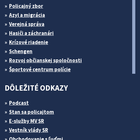
Policajný zbor
Azyl a migrácia
Verejná správa
Hasiči a záchranári
Krízové riadenie
Schengen
Rozvoj občianskej spoločnosti
Športové centrum polície
DÔLEŽITÉ ODKAZY
Podcast
Stan sa policajtom
E-služby MV SR
Vestník vlády SR
Obchodovanie s ľuďmi