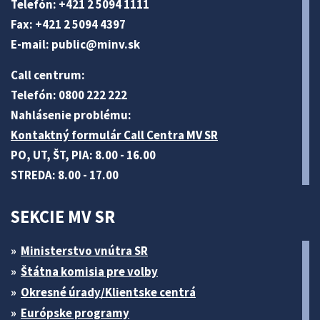
Telefón: +421 2 5094 1111
Fax: +421 2 5094 4397
E-mail:
public@minv
.sk
Call centrum:
Telefón: 0800 222 222
Nahlásenie problému:
Kontaktný formulár Call Centra MV SR
PO, UT, ŠT, PIA: 8.00 - 16.00
STREDA: 8.00 - 17.00
SEKCIE MV SR
Ministerstvo vnútra SR
Štátna komisia pre volby
Okresné úrady/Klientske centrá
Európske programy