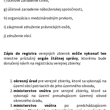
f) účelové zariadenie cirkvi,
g) účelové zariadenie náboženskej spoločnosti,
h) organizácia s medzinárodným prvkom,
i) záujmové združenie právnických osôb,
j) združenie obcí.
Zápis do registra
verejných zbierok
môže vykonať len
miestne príslušný
orgán štátnej správy
, ktorému bude
doručený návrh na registráciu verejnej zbierky:
okresný úrad
pre verejné zbierky, ktoré sa vykonajú na
území obcí patriacich do jeho územného obvodu,
ministerstvo vnútra
pre verejné zbierky, ktoré sa
vykonajú na území presahujúcom územný obvod
okresného úradu,
ministerstvo vnútra
po predchádzajúcom