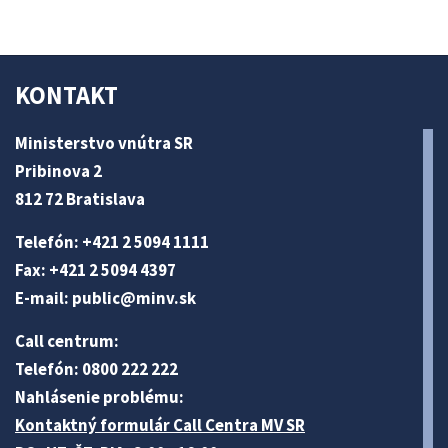
KONTAKT
Ministerstvo vnútra SR
Pribinova 2
812 72 Bratislava
Telefón: +421 2 5094 1111
Fax: +421 2 5094 4397
E-mail:
public@minv
.sk
Call centrum:
Telefón: 0800 222 222
Nahlásenie problému:
Kontaktný formulár Call Centra MV SR