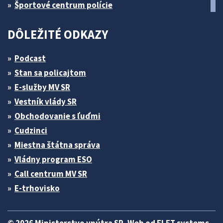
Športové centrum polície
DÔLEŽITÉ ODKAZY
Podcast
Stan sa policajtom
E-služby MV SR
Vestník vlády SR
Obchodovanie s ľuďmi
Cudzinci
Miestna štátna správa
Vládny program ESO
Call centrum MV SR
E-trhovisko