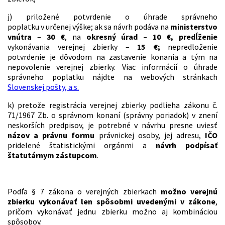
j) priložené potvrdenie o úhrade správneho
poplatku v určenej výške; ak sa návrh podáva na
ministerstvo
vnútra
–
30 €
, na
okresný úrad – 10 €, predĺženie
vykonávania verejnej zbierky –
15 €;
nepredloženie
potvrdenie je dôvodom na zastavenie konania a tým na
nepovolenie verejnej zbierky. Viac informácií o úhrade
správneho poplatku nájdte na webových stránkach
Slovenskej pošty, a.s.
k) pretože registrácia verejnej zbierky podlieha zákonu č.
71/1967 Zb. o správnom konaní (správny poriadok) v znení
neskorších predpisov, je potrebné v návrhu presne uviesť
názov a právnu formu
právnickej osoby, jej adresu,
IČO
pridelené štatistickými orgánmi a
návrh podpísať
štatutárnym zástupcom
.
Podľa § 7 zákona o verejných zbierkach
možno verejnú
zbierku vykonávať len spôsobmi uvedenými v zákone
,
pričom vykonávať jednu zbierku možno aj kombináciou
spôsobov.