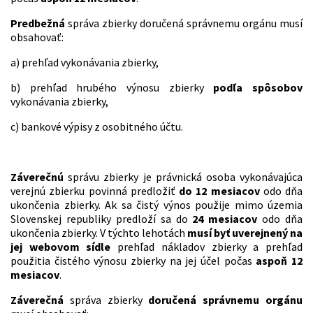
Predbežná
správa zbierky doručená správnemu orgánu musí
obsahovať:
a) prehľad vykonávania zbierky,
b) prehľad hrubého výnosu zbierky
podľa spôsobov
vykonávania zbierky,
c) bankové výpisy z osobitného účtu.
Záverečnú
správu zbierky je právnická osoba vykonávajúca
verejnú zbierku povinná predložiť
do 12 mesiacov
odo dňa
ukončenia zbierky. Ak sa čistý výnos použije mimo územia
Slovenskej republiky predloží sa do
24 mesiacov
odo dňa
ukončenia zbierky. V týchto lehotách
musí byť uverejnený na
jej webovom sídle
prehľad nákladov zbierky a prehľad
použitia čistého výnosu zbierky na jej účel počas
aspoň 12
mesiacov
.
Záverečná
správa zbierky
doručená správnemu orgánu