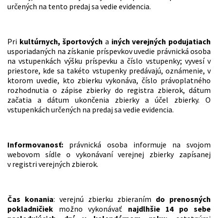
určených na tento predaj sa vedie evidencia.
Pri
kultúrnych, športových
a
iných verejných podujatiach
usporiadaných na získanie príspevkov uvedie právnická osoba
na vstupenkách výšku príspevku a číslo vstupenky; vyvesí v
priestore, kde sa takéto vstupenky predávajú, oznámenie, v
ktorom uvedie, kto zbierku vykonáva, číslo právoplatného
rozhodnutia o zápise zbierky do registra zbierok, dátum
začatia a dátum ukončenia zbierky a účel zbierky. O
vstupenkách určených na predaj sa vedie evidencia.
Informovanosť:
právnická osoba informuje na svojom
webovom sídle o vykonávaní verejnej zbierky zapísanej
v registri verejných zbierok.
Čas konania
: verejnú zbierku zbieraním
do prenosných
pokladničiek
možno vykonávať
najdlhšie 14 po sebe