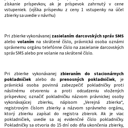
získanie príspevkov, ak je príspevok zahrnutý v cene
vstupeniek. (výška príspevku z ceny 1 vstupenky na účel
zbierky sa uvedie v návrhu)
Pri zbierke vykonávanej
zasielaním darcovských správ SMS
alebo
volaním
na skrátené číslo, právnická osoba oznámi
správnemu orgánu telefónne číslo na zasielanie darcovských
správ SMS alebo pre volanie na skrátené číslo.
Pri zbierke vykonávanej
zbieraním do stacionárnych
pokladničiek
alebo do
prenosných pokladničiek
, je
právnická osoba povinná zabezpečiť pokladničky proti
násilnému otvoreniu a proti odcudzeniu vložených
príspevkov; označiť pokladničku názvom právnickej osoby
vykonávajúcej zbierku, nápisom „Verejná zbierka“,
registrovým číslom zbierky a názvom správneho orgánu,
ktorý zbierku zapísal do registra zbierok. Ak je viac
pokladničiek, uvedie sa aj evidenčné číslo pokladničky.
Pokladničky sa otvoria do 15 dní odo dňa ukončenia zbierky,