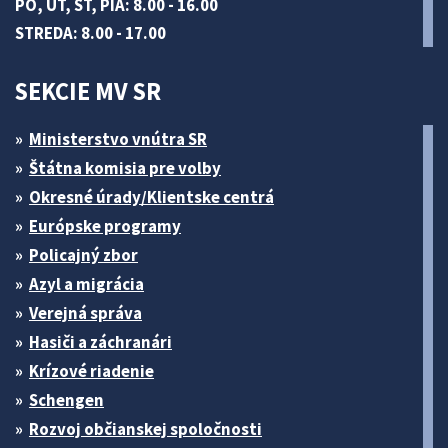
PO, UT, ŠT, PIA: 8.00 - 16.00
STREDA: 8.00 - 17.00
SEKCIE MV SR
Ministerstvo vnútra SR
Štátna komisia pre volby
Okresné úrady/Klientske centrá
Európske programy
Policajný zbor
Azyl a migrácia
Verejná správa
Hasiči a záchranári
Krízové riadenie
Schengen
Rozvoj občianskej spoločnosti