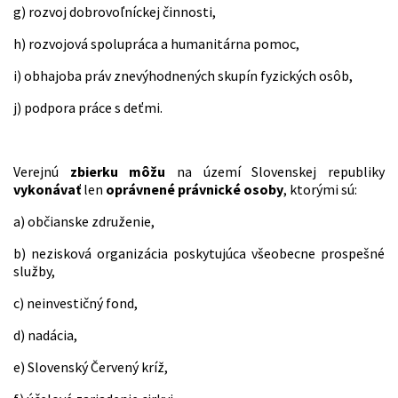
g) rozvoj dobrovoľníckej činnosti,
h) rozvojová spolupráca a humanitárna pomoc,
i) obhajoba práv znevýhodnených skupín fyzických osôb,
j) podpora práce s deťmi.
Verejnú
zbierku môžu
na území Slovenskej republiky
vykonávať
len
oprávnené právnické osoby
, ktorými sú:
a) občianske združenie,
b) nezisková organizácia poskytujúca všeobecne prospešné
služby,
c) neinvestičný fond,
d) nadácia,
e) Slovenský Červený kríž,