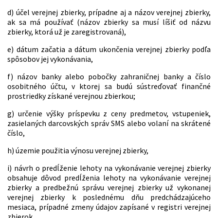
d) účel verejnej zbierky, prípadne aj a názov verejnej zbierky,
ak sa má používať (názov zbierky sa musí líšiť od názvu
zbierky, ktorá už je zaregistrovaná),
e) dátum začatia a dátum ukončenia verejnej zbierky podľa
spôsobov jej vykonávania,
f) názov banky alebo pobočky zahraničnej banky a číslo
osobitného účtu, v ktorej sa budú sústreďovať finančné
prostriedky získané verejnou zbierkou;
g) určenie výšky príspevku z ceny predmetov, vstupeniek,
zasielaných darcovských správ SMS alebo volaní na skrátené
číslo,
h) územie použitia výnosu verejnej zbierky,
i) návrh o predĺženie lehoty na vykonávanie verejnej zbierky
obsahuje dôvod predĺženia lehoty na vykonávanie verejnej
zbierky a predbežnú správu verejnej zbierky už vykonanej
verejnej zbierky k poslednému dňu predchádzajúceho
mesiaca, prípadné zmeny údajov zapísané v registri verejnej
zbierok,