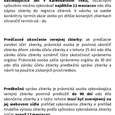
nasledujúcich dní v kalendárnom roku;
ostatnými
spôsobmi možno vykonávať
najdlhšie 12 mesiacov
odo dňa
zápisu zbierky do registra zbierok. V návrhu sa uvedie
konkrétny termín akcie alebo pri dlhšie konaných zbierkach
ohraničiť termín od – do.
Predčasné ukončenie verejnej zbierky:
ak predčasne
zanikol účel zbierky, právnická osoba je povinná ukončiť
zbierku dňom zániku účelu zbierky a v lehote 15 dní odo dňa
zániku účelu zbierky oznámiť túto skutočnosť správnemu
orgánu. Právnická osoba zašle správnemu orgánu do 30 dní
odo dňa zániku účelu zbierky predbežnú správu zbierky a
návrh na použitie získaných prostriedkov.
Predbežnú
správu zbierky je právnická osoba vykonávajúca
verejnú zbierku povinná predložiť
do 90 dní
odo dňa
ukončenia zbierky a v tejto lehote
musí byť uverejnený na
jej webovom sídle
prehľad vykonávania zbierky a prehľad
hrubého výnosu zbierky podľa spôsobov vykonávania zbierky
počas
aspoň 12 mesiacov
.