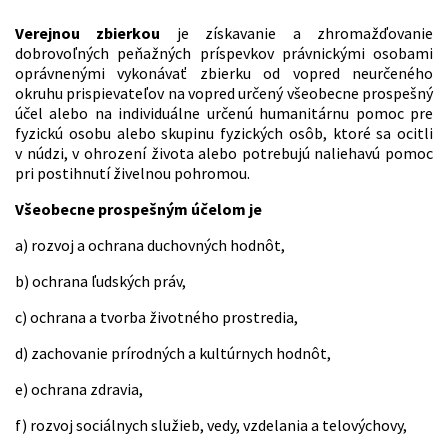
Verejnou zbierkou
je získavanie a zhromažďovanie
dobrovoľných peňažných príspevkov právnickými osobami
oprávnenými vykonávať zbierku od vopred neurčeného
okruhu prispievateľov na vopred určený všeobecne prospešný
účel alebo na individuálne určenú humanitárnu pomoc pre
fyzickú osobu alebo skupinu fyzických osôb, ktoré sa ocitli
v núdzi, v ohrození života alebo potrebujú naliehavú pomoc
pri postihnutí živelnou pohromou.
Všeobecne prospešným účelom je
a) rozvoj a ochrana duchovných hodnôt,
b) ochrana ľudských práv,
c) ochrana a tvorba životného prostredia,
d) zachovanie prírodných a kultúrnych hodnôt,
e) ochrana zdravia,
f) rozvoj sociálnych služieb, vedy, vzdelania a telovýchovy,