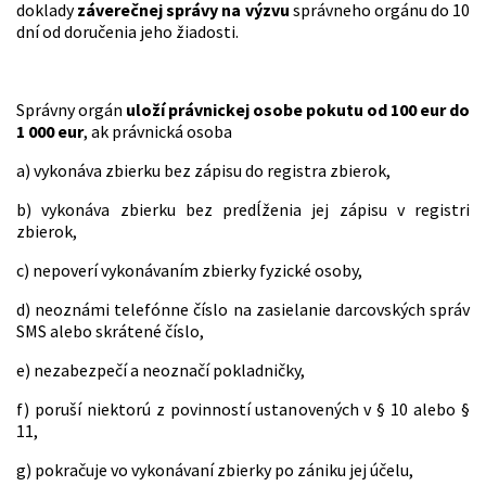
doklady
záverečnej správy
na výzvu
správneho orgánu do 10
dní od doručenia jeho žiadosti.
Správny orgán
uloží právnickej osobe pokutu od 100 eur do
1 000 eur
, ak právnická osoba
a) vykonáva zbierku bez zápisu do registra zbierok,
b) vykonáva zbierku bez predĺženia jej zápisu v registri
zbierok,
c) nepoverí vykonávaním zbierky fyzické osoby,
d) neoznámi telefónne číslo na zasielanie darcovských správ
SMS alebo skrátené číslo,
e) nezabezpečí a neoznačí pokladničky,
f) poruší niektorú z povinností ustanovených v § 10 alebo §
11,
g) pokračuje vo vykonávaní zbierky po zániku jej účelu,