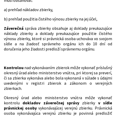
musí obsahovať:
a) prehľad nákladov zbierky,
b) prehľad použitia čistého výnosu zbierky na jej účel,
Záverečná
správa zbierky obsahuje aj doklady preukazujúce
náklady zbierky a doklady preukazujúce použitie čistého
výnosu zbierky, ktoré si právnická osoba uchováva vo svojom
sídle a na žiadosť správneho orgánu ich do 10 dní od
doručenia jeho žiadosti predloží správnemu orgánu.
Kontrolou
nad vykonávaním zbierok môže vykonať príslušný
okresný úrad alebo ministerstvo vnútra, pri ktorej sa preverí,
či sa zbierka vykonáva alebo bola vykonaná v súlade s údajmi
uvedenými v registri zbierok a zákonom o verejných
zbierkach.
Okresný úrad alebo ministerstvo vnútra môže vykonať
kontrolu
dokladov záverečnej správy
zbierky
v sídle
právnickej osoby
vykonávajúcej verejnú zbierku. Právnická
osoba vykonávajúca verejnú zbierku je povinná predložiť