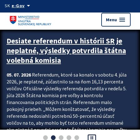
Preskocit na hlavný obsah
arrow_drop_down
SK
e-Gov
menu
Menu
Zastavit automatický posun upútavok
Desiate referendum v histórii SR je
neplatné, výsledky potvrdila štátna
volebná komisia
05. 07. 2026
Referendum, ktoré sa konalo v sobotu 4. júla
2026, je neplatné, zúčastnilo sa na ňom 16,13 percenta
voličov. Oficiálne výsledky referenda potvrdila v nedeľu 5.
júla 2026 Štátna komisia pre voľby a kontrolu
financovania politických strán. Referendum malo
pokojný priebeh. „Môžem konštatovať, že výsledky
referenda nedosiahli potrebnú 50-percentnú účasť
voličov na to, aby mohlo byť toto referendum vnímané
ako platné,“ povedal predseda Štátnej komisie pre voľby
pause_presentation
a kontrolu financovania politických...