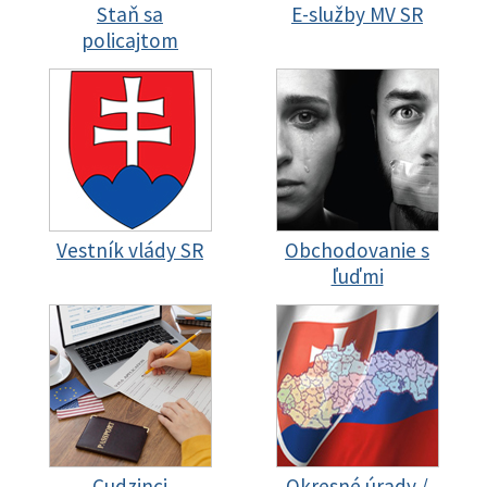
Staň sa
E-služby MV SR
policajtom
Vestník vlády SR
Obchodovanie s
ľuďmi
Cudzinci
Okresné úrady /