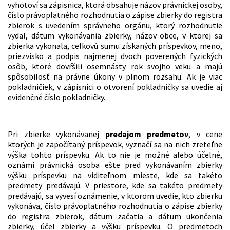
vyhotoví sa zápisnica, ktorá obsahuje názov právnickej osoby,
číslo právoplatného rozhodnutia o zápise zbierky do registra
zbierok s uvedením správneho orgánu, ktorý rozhodnutie
vydal, dátum vykonávania zbierky, názov obce, v ktorej sa
zbierka vykonala, celkovú sumu získaných príspevkov, meno,
priezvisko a podpis najmenej dvoch poverených fyzických
osôb, ktoré dovŕšili osemnásty rok svojho veku a majú
spôsobilosť na právne úkony v plnom rozsahu. Ak je viac
pokladničiek, v zápisnici o otvorení pokladničky sa uvedie aj
evidenčné číslo pokladničky.
Pri zbierke vykonávanej
predajom predmetov
, v cene
ktorých je započítaný príspevok, vyznačí sa na nich zreteľne
výška tohto príspevku. Ak to nie je možné alebo účelné,
oznámi právnická osoba ešte pred vykonávaním zbierky
výšku príspevku na viditeľnom mieste, kde sa takéto
predmety predávajú. V priestore, kde sa takéto predmety
predávajú, sa vyvesí oznámenie, v ktorom uvedie, kto zbierku
vykonáva, číslo právoplatného rozhodnutia o zápise zbierky
do registra zbierok, dátum začatia a dátum ukončenia
zbierky, účel zbierky a výšku príspevku. O predmetoch