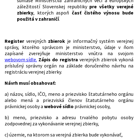
súhlase Ministerstva zahraničných vecí a európskych
záležitostí Slovenskej republiky
pre všetky
verejné
zbierky
, ktorých aspoň
časť čistého
výnosu bude
použitá v zahraničí
.
Register
verejných
zbierok
je informačný systém verejnej
správy, ktorého správcom je ministerstvo, údaje v ňom
zapísané zverejňuje ministerstvo vnútra na svojom
webovom sídle.
Zápis do registra
verejných zbierok vykoná
príslušný správny orgán na základe doručeného návrhu na
registráciu verejnej zbierky.
Návrh musí obsahovať:
a) názov, sídlo, IČO, meno a priezvisko štatutárneho orgánu
alebo mená a priezviská členov štatutárneho orgánu
právnickej osoby a
webové sídlo
právnickej osoby,
b) meno, priezvisko a adresu trvalého pobytu osoby
zodpovednej za vykonávanie verejnej zbierky,
c) územie, na ktorom sa verejná zbierka bude vykonávať,