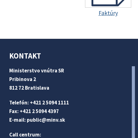
Faktúry
KONTAKT
Ministerstvo vnútra SR
Pribinova 2
812 72 Bratislava
Telefón: +421 2 5094 1111
Fax: +421 2 5094 4397
E-mail:
public@minv
.sk
Call centrum: