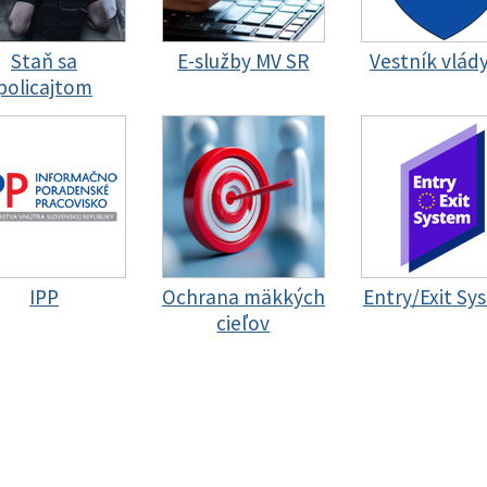
Staň sa
E-služby MV SR
Vestník vlád
policajtom
IPP
Ochrana mäkkých
Entry/Exit Sy
cieľov