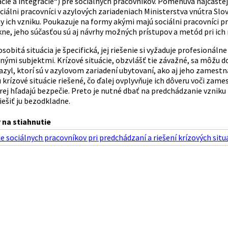
ie a integrácie“) pre sociálnych pracovníkov. Pomenúva najčastejš
ciálni pracovníci v azylových zariadeniach Ministerstva vnútra Slov
 ich vzniku. Poukazuje na formy akými majú sociálni pracovníci pr
kne, jeho súčasťou sú aj návrhy možných prístupov a metód pri ich r
sobitá situácia je špecifická, jej riešenie si vyžaduje profesioná
nými subjektmi. Krízové situácie, obzvlášť tie závažné, sa môžu d
azyl, ktorí sú v azylovom zariadení ubytovaní, ako aj jeho zamestn
rízové situácie riešené, čo ďalej ovplyvňuje ich dôveru voči zames
orej hľadajú bezpečie. Preto je nutné dbať na predchádzanie vzniku t
iešiť ju bezodkladne.
na stiahnutie
sociálnych pracovníkov pri predchádzaní a riešení krízových situá