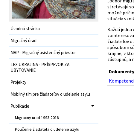
„odbor migrác
stretávajú so
možné príčiny
situácia vzni
Úvodná stránka
Každá jedna o
zainteresova
Migračný úrad
žiadateľov o 
spôsobom sú k
MAP - Migračný asistenčný priestor
krajine, v kt
zástupnú, a r
LEX UKRAJINA - PRÍSPEVOK ZA
UBYTOVANIE
Dokumenty 
Kompetencie 
Projekty
Mobilný tím pre žiadateľov o udelenie azylu
Publikácie
Migračný úrad 1993-2018
Poučenie žiadateľa o udelenie azylu