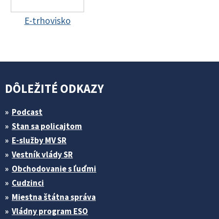
E-trhovisko
DÔLEŽITÉ ODKAZY
Podcast
Stan sa policajtom
E-služby MV SR
Vestník vlády SR
Obchodovanie s ľuďmi
Cudzinci
Miestna štátna správa
Vládny program ESO