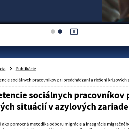
pause_presentation
cia
Publikácie
cie sociálnych pracovníkov pri predchádzaní a riešení krízových s
encie sociálnych pracovníkov p
ých situácií v azylových zariad
ži ako pomocná metodika odboru migrácie a integrácie migračného 