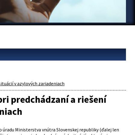
ituácií v azylových zariadeniach
ri predchádzaní a riešení
eniach
úradu Ministerstva vnútra Slovenskej republiky (ďalej len