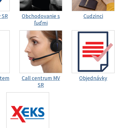
y SR
Obchodovanie s
Cudzinci
ľuďmi
stem
Call centrum MV
Objednávky
SR