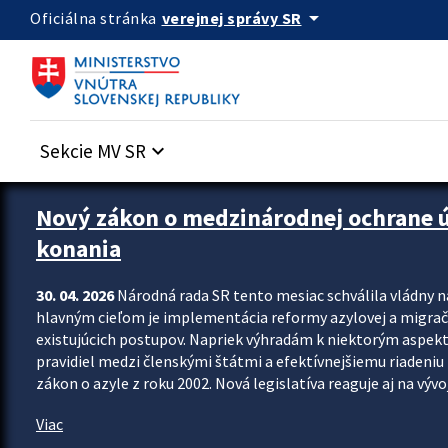
Preskocit na hlavný obsah
arrow_drop_down
verejnej správy SR
Oficiálna stránka
Sekcie MV SR
keyboard_arrow_down
Zastavit automatický posun upútavok
Nový zákon o medzinárodnej ochrane úč
konania
30. 04. 2026
Národná rada SR tento mesiac schválila vládny 
hlavným cieľom je implementácia reformy azylovej a migračn
existujúcich postupov. Napriek výhradám k niektorým aspekt
pravidiel medzi členskými štátmi a efektívnejšiemu riadeniu 
zákon o azyle z roku 2002. Nová legislatíva reaguje aj na vývo
Viac