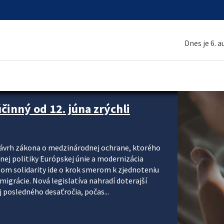
Dnes je 6. 
inný od 12. júna zrýchli
návrh zákona o medzinárodnej ochrane, ktorého
ej politiky Európskej únie a modernizácia
om solidarity ide o krok smerom k zjednoteniu
migrácie. Nová legislatíva nahradí doterajší
j posledného desaťročia, počas...