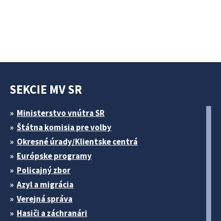
SEKCIE MV SR
Ministerstvo vnútra SR
Štátna komisia pre volby
Okresné úrady/Klientske centrá
Európske programy
Policajný zbor
Azyl a migrácia
Verejná správa
Hasiči a záchranári