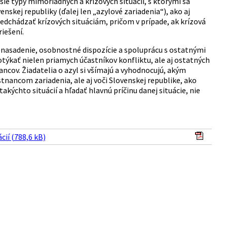
ie typy mimoriadnych a krízových situácií, s ktorými sa
enskej republiky (ďalej len „azylové zariadenia“), ako aj
edchádzať krízových situáciám, pričom v prípade, ak krízová
iešení.
lne nasadenie, osobnostné dispozície a spoluprácu s ostatnými
otýkať nielen priamych účastníkov konfliktu, ale aj ostatných
ancov. Žiadatelia o azyl si všímajú a vyhodnocujú, akým
tnancom zariadenia, ale aj voči Slovenskej republike, ako
akýchto situácií a hľadať hlavnú príčinu danej situácie, nie
cií (788,6 kB)