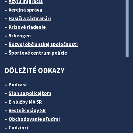
Azyl a migrácia
Verejná správa
Hasiči a záchranári
Krízové riadenie
Schengen
Rozvoj občianskej spoločnosti
Športové centrum polície
DÔLEŽITÉ ODKAZY
Podcast
Stan sa policajtom
E-služby MV SR
Vestník vlády SR
Obchodovanie s ľuďmi
Cudzinci