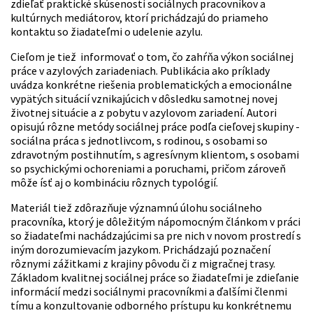
zdieľať praktické skúsenosti sociálnych pracovníkov a
kultúrnych mediátorov, ktorí prichádzajú do priameho
kontaktu so žiadateľmi o udelenie azylu.
Cieľom je tiež informovať o tom, čo zahŕňa výkon sociálnej
práce v azylových zariadeniach. Publikácia ako príklady
uvádza konkrétne riešenia problematických a emocionálne
vypätých situácií vznikajúcich v dôsledku samotnej novej
životnej situácie a z pobytu v azylovom zariadení. Autori
opisujú rôzne metódy sociálnej práce podľa cieľovej skupiny -
sociálna práca s jednotlivcom, s rodinou, s osobami so
zdravotným postihnutím, s agresívnym klientom, s osobami
so psychickými ochoreniami a poruchami, pričom zároveň
môže ísť aj o kombináciu rôznych typológií.
Materiál tiež zdôrazňuje významnú úlohu sociálneho
pracovníka, ktorý je dôležitým nápomocným článkom v práci
so žiadateľmi nachádzajúcimi sa pre nich v novom prostredí s
iným dorozumievacím jazykom. Prichádzajú poznačení
rôznymi zážitkami z krajiny pôvodu či z migračnej trasy.
Základom kvalitnej sociálnej práce so žiadateľmi je zdieľanie
informácií medzi sociálnymi pracovníkmi a ďalšími členmi
tímu a konzultovanie odborného prístupu ku konkrétnemu