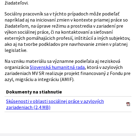
žiadateľovi.
Sociálny pracovník sa v týchto prípadoch môže podieľať
napríklad aj na iniciovaní zmien v kontexte priamej práce so
žiadateľom, na úprave režimu a prostredia v zariadení pre
výkon sociálnej práce, či na kontaktovaní a sieťovaní
externých pomáhajúcich profesií, inštitúcií a iných subjektov,
ako aj na tvorbe podkladov pre navrhovanie zmien v platnej
legislatíve.
Na vzniku materiálu sa významne podieľala aj nezisková
organizácia
Slovenská humanitná rada
, ktorá v azylových
zariadeniach MV SR realizuje projekt financovaný z Fondu pre
azyl, migráciu a integráciu (AMIF).
Dokumenty na stiahnutie
Skúsenosti v oblasti sociálnej práce v azylových
zariadeniach (2,4 MB)