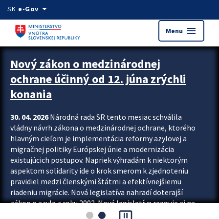
Preskocit na hlavný obsah
arrow_drop_down
SK
e-Gov
menu
Menu
Zastavit automatický posun upútavok
Nový zákon o medzinárodnej
ochrane účinný od 12. júna zrýchli
konania
30. 04. 2026
Národná rada SR tento mesiac schválila
vládny návrh zákona o medzinárodnej ochrane, ktorého
hlavným cieľom je implementácia reformy azylovej a
migračnej politiky Európskej únie a modernizácia
existujúcich postupov. Napriek výhradám k niektorým
aspektom solidarity ide o krok smerom k zjednoteniu
pravidiel medzi členskými štátmi a efektívnejšiemu
riadeniu migrácie. Nová legislatíva nahradí doterajší
zákon o azyle z roku 2002. Nová legislatíva reaguje aj na
pause_presentation
vývoj posledného desaťročia, počas...