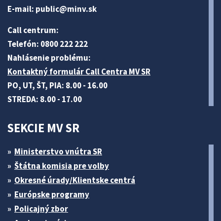
E-mail:
public@minv
.sk
Call centrum:
Telefón: 0800 222 222
Nahlásenie problému:
Kontaktný formulár Call Centra MV SR
PO, UT, ŠT, PIA: 8.00 - 16.00
STREDA: 8.00 - 17.00
SEKCIE MV SR
Ministerstvo vnútra SR
Štátna komisia pre volby
Okresné úrady/Klientske centrá
Európske programy
Policajný zbor