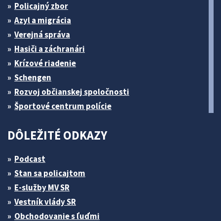
Policajný zbor
Azyl a migrácia
Verejná správa
Hasiči a záchranári
Krízové riadenie
Schengen
Rozvoj občianskej spoločnosti
Športové centrum polície
DÔLEŽITÉ ODKAZY
Podcast
Stan sa policajtom
E-služby MV SR
Vestník vlády SR
Obchodovanie s ľuďmi