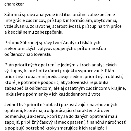
charakter.
Súhrnná správa analyzuje inštitucionálne zabezpečenie
integrácie cudzincov, prístup k informáciám, ubytovaniu,
vzdelávaniu, zdravotnej starostlivosti, prístup na trh práce
a k sociálnemu zabezpečeniu.
Prílohu Súhrnnej správy tvorí Analýza fiškálnych
a ekonomických vplyvov spojených s prítomnosťou
odídencov na Slovensku.
Plán prioritných opatrení je jedným z troch analytických
výstupov, ktoré boli v rámci projektu vypracované. Plán
prioritných opatrení predstavuje sedem prioritných oblastí,
ktoré je potrebné podporiť, aby Slovenská republika
zabezpečila odídencom, ale aj ostatným cudzincom v krajine,
inkluzívne podmienky v ich každodennom živote.
Jednotlivé prioritné oblasti pozostávajú z navrhovaných
opatrení, ktoré majú odporúčajúci charakter. Zároveň
pomenúvajú aktérov, ktorí by sa do daných opatrení mali
zapojiť, približný časový rámec opatrení, finančnú náročnosť
a popisujú potrebné kroky smerujúce k ich realizácii.