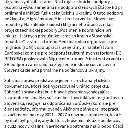
Ukrajine vyhlásila v rámci Nástroja technickej podpory
osobitnú výzvu zameranú na podporu členských štátov EÚ pri
prijímaní a inklúzii ľudí utekajúcich z Ukrajiny. O túto podporu
požiadal aj Migračný úrad Ministerstva vnútra Slovenskej
republiky. Na základe žiadosti Migračného úradu vznikol
projekt technickej podpory „Posilnenie koordinácie pri
inklúzii štátnych príslušníkov tretích krajín v Slovenskej
republike“, v rámci ktorého Medzinárodná organizácia pre
migráciu (IOM) v spolupráci s Generálnym riaditeľstvom
Európskej komisie pre podporu štrukturálnych reforiem (DG
REFORM) poskytovala Migračnému úradu Ministerstva vnútra
SR podporu zameranú na zlepšenie inklúzie cudzincov na
Slovensku cielenú primárne na odídencov z Ukrajiny.
Súhrnná správa predstavuje jeden z troch analytických
dokumentov, ktoré boli vypracované v rámci projektu.
Súhrnná správa obsahuje hlavné zistenia vychádzajúce
z komplexnej analýzy súčasného stavu inklúzie migrantov na
Slovensku, reaguje na odporúčania Európskej komisie pre
členské štáty, sformulované v Akčnom pláne pre integráciu
a začlenenie na roky 2021 – 2027 a navrhuje opatrenia, ktoré
by mali byť prijaté, aby došlo k zlepšeniu inklúzie odídencov
a cudzincov v krajine. Navrhované opatrenia majú odporúčací