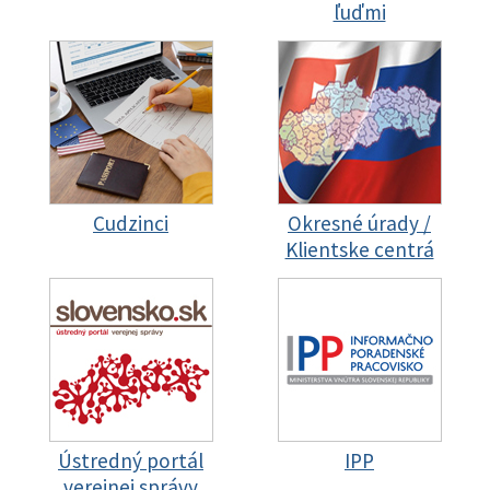
ľuďmi
Cudzinci
Okresné úrady /
Klientske centrá
Ústredný portál
IPP
verejnej správy