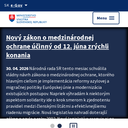
Preskocit na hlavný obsah
arrow_drop_down
SK
e-Gov
menu
Menu
Zastavit automatický posun upútavok
Nový zákon o medzinárodnej
ochrane účinný od 12. júna zrýchli
konania
30. 04. 2026
Národná rada SR tento mesiac schválila
vládny návrh zákona o medzinárodnej ochrane, ktorého
hlavným cieľom je implementácia reformy azylovej a
migračnej politiky Európskej únie a modernizácia
existujúcich postupov. Napriek výhradám k niektorým
aspektom solidarity ide o krok smerom k zjednoteniu
pravidiel medzi členskými štátmi a efektívnejšiemu
riadeniu migrácie. Nová legislatíva nahradí doterajší
zákon o azyle z roku 2002. Nová legislatíva reaguje aj na
pause_presentation
vývoj posledného desaťročia, počas...