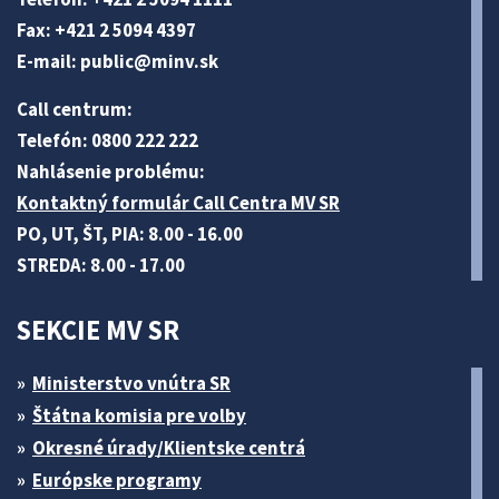
Fax: +421 2 5094 4397
E-mail:
public@minv
.sk
Call centrum:
Telefón: 0800 222 222
Nahlásenie problému:
Kontaktný formulár Call Centra MV SR
PO, UT, ŠT, PIA: 8.00 - 16.00
STREDA: 8.00 - 17.00
SEKCIE MV SR
Ministerstvo vnútra SR
Štátna komisia pre volby
Okresné úrady/Klientske centrá
Európske programy