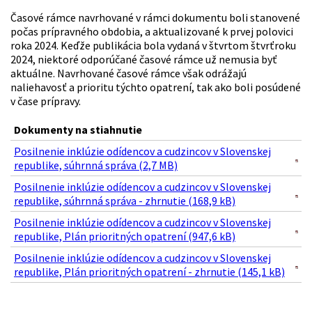
Časové rámce navrhované v rámci dokumentu boli stanovené
počas prípravného obdobia, a aktualizované k prvej polovici
roka 2024. Keďže publikácia bola vydaná v štvrtom štvrťroku
2024, niektoré odporúčané časové rámce už nemusia byť
aktuálne. Navrhované časové rámce však odrážajú
naliehavosť a prioritu týchto opatrení, tak ako boli posúdené
v čase prípravy.
Dokumenty na stiahnutie
Posilnenie inklúzie odídencov a cudzincov v Slovenskej
republike, súhrnná správa (2,7 MB)
Posilnenie inklúzie odídencov a cudzincov v Slovenskej
republike, súhrnná správa - zhrnutie (168,9 kB)
Posilnenie inklúzie odídencov a cudzincov v Slovenskej
republike, Plán prioritných opatrení (947,6 kB)
Posilnenie inklúzie odídencov a cudzincov v Slovenskej
republike, Plán prioritných opatrení - zhrnutie (145,1 kB)