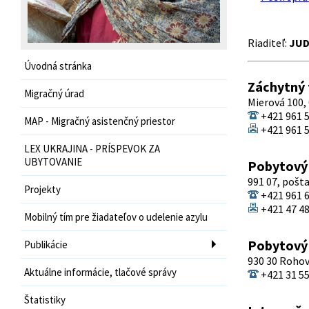
Riaditeľ:
JUDr
Úvodná stránka
Záchytný
Migračný úrad
Mierová 100,
+421 961 5
MAP - Migračný asistenčný priestor
+421 961 5
LEX UKRAJINA - PRÍSPEVOK ZA
UBYTOVANIE
Pobytový
991 07, pošt
Projekty
+421 961 6
+421 47 48
Mobilný tím pre žiadateľov o udelenie azylu
Pobytový
Publikácie
930 30 Roho
Aktuálne informácie, tlačové správy
+421 31 55
Štatistiky