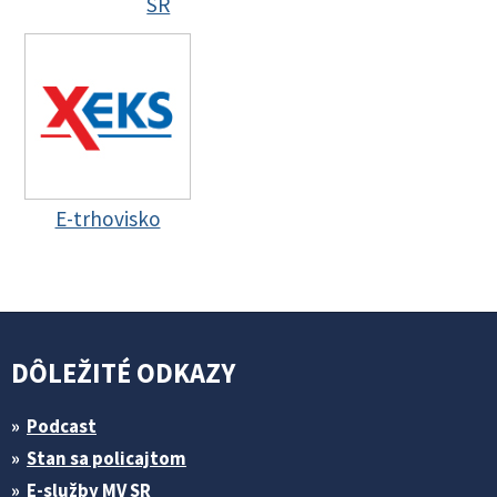
SR
E-trhovisko
DÔLEŽITÉ ODKAZY
Podcast
Stan sa policajtom
E-služby MV SR