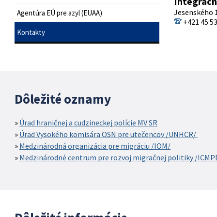
Integračn
Jesenského 1
Agentúra EÚ pre azyl (EUAA)
+421 45 53
Kontakty
Dôležité oznamy
Úrad hraničnej a cudzineckej polície MV SR
Úrad Vysokého komisára OSN pre utečencov /UNHCR/
Medzinárodná organizácia pre migráciu /IOM/
Medzinárodné centrum pre rozvoj migračnej politiky /ICMP