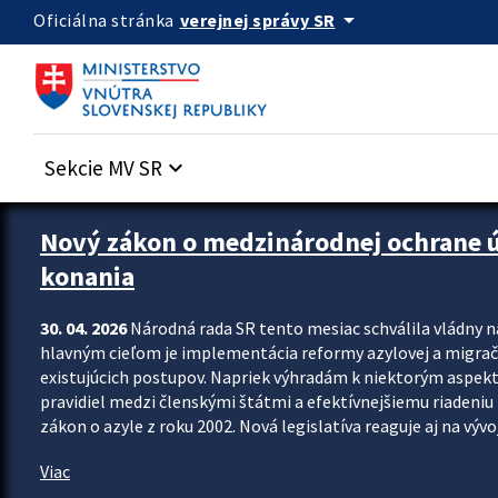
Preskocit na hlavný obsah
arrow_drop_down
verejnej správy SR
Oficiálna stránka
Sekcie MV SR
keyboard_arrow_down
Zastavit automatický posun upútavok
Nový zákon o medzinárodnej ochrane úč
konania
30. 04. 2026
Národná rada SR tento mesiac schválila vládny 
hlavným cieľom je implementácia reformy azylovej a migračn
existujúcich postupov. Napriek výhradám k niektorým aspekt
pravidiel medzi členskými štátmi a efektívnejšiemu riadeniu 
zákon o azyle z roku 2002. Nová legislatíva reaguje aj na vývo
Viac