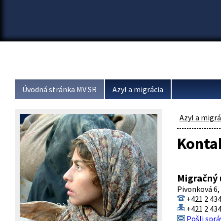
Úvodná stránka MV SR
Azyl a migrácia
Azyl a migrá
Konta
Migračný 
Pivonková 6, 
+421 2 434
+421 2 434
Pošli sprá