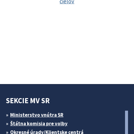
cieľov
SEKCIE MV SR
Ministerstvo vnútra SR
Štátna komisia pre volby
Okresné úrady/Klientske centrá