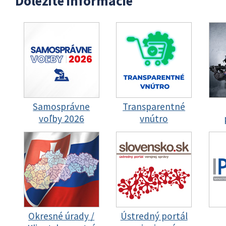
Dôležité informácie
Samosprávne
Transparentné
voľby 2026
vnútro
Okresné úrady /
Ústredný portál