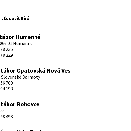
. Ľudovít Bíró
 tábor Humenné
 066 01 Humenné
78 235
78 229
 tábor Opatovská Nová Ves
a Slovenské Ďarmoty
56 700
94 193
 tábor Rohovce
vce
98 498