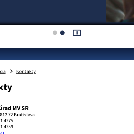
pause_presentation
cia
Kontakty
kty
úrad MV SR
812 72 Bratislava
1 4775
1 4759
vu