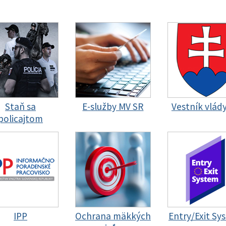
Staň sa
E-služby MV SR
Vestník vlád
policajtom
IPP
Ochrana mäkkých
Entry/Exit Sy