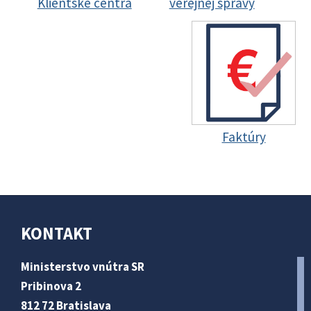
Klientske centrá
verejnej správy
Faktúry
KONTAKT
Ministerstvo vnútra SR
Pribinova 2
812 72 Bratislava