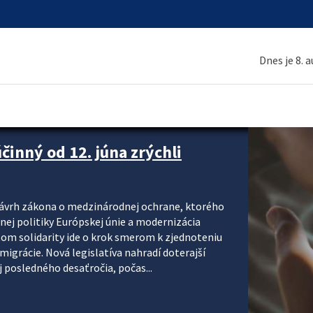
Dnes je 8. 
inný od 12. júna zrýchli
návrh zákona o medzinárodnej ochrane, ktorého
ej politiky Európskej únie a modernizácia
om solidarity ide o krok smerom k zjednoteniu
migrácie. Nová legislatíva nahradí doterajší
j posledného desaťročia, počas...