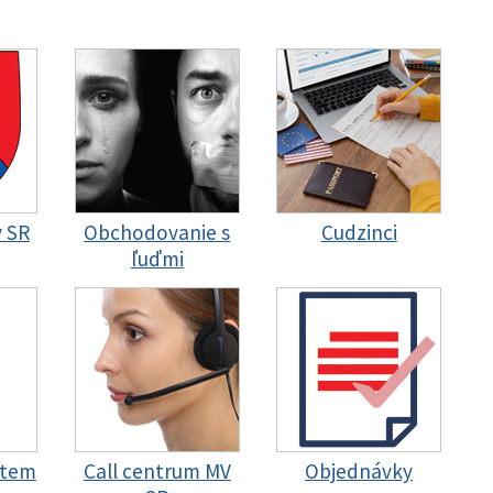
y SR
Obchodovanie s
Cudzinci
ľuďmi
stem
Call centrum MV
Objednávky