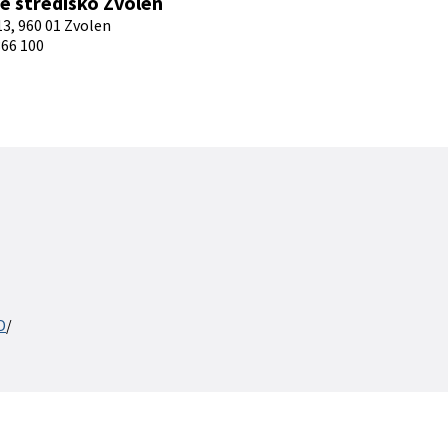
é stredisko Zvolen
3, 960 01 Zvolen
66 100
D
/