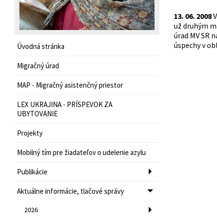
13. 06. 2008
V
už druhým ma
úrad MV SR na
úspechy v obl
Úvodná stránka
Migračný úrad
MAP - Migračný asistenčný priestor
LEX UKRAJINA - PRÍSPEVOK ZA
UBYTOVANIE
Projekty
Mobilný tím pre žiadateľov o udelenie azylu
Publikácie
Aktuálne informácie, tlačové správy
2026