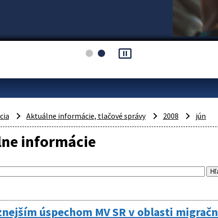
pause_presentation
cia
Aktuálne informácie, tlačové správy
2008
jún
lne informácie
nejším úspechom MV SR v oblasti migračne