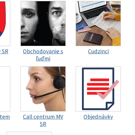
y SR
Obchodovanie s
Cudzinci
ľuďmi
stem
Call centrum MV
Objednávky
SR