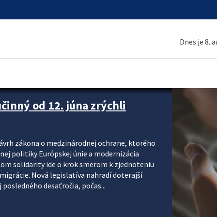
Dnes je 8. 
inný od 12. júna zrýchli
návrh zákona o medzinárodnej ochrane, ktorého
ej politiky Európskej únie a modernizácia
om solidarity ide o krok smerom k zjednoteniu
migrácie. Nová legislatíva nahradí doterajší
j posledného desaťročia, počas...