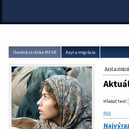
Úvodná stránka MV SR
Azyl a migrácia
Azyl a migrá
Aktuá
Hľadať text
:
RSS
Najvýraz