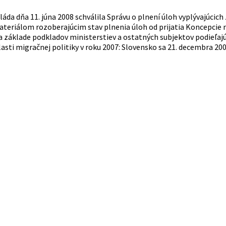
láda dňa 11. júna 2008 schválila Správu o plnení úloh vyplývajúcich 
teriálom rozoberajúcim stav plnenia úloh od prijatia Koncepcie mi
 základe podkladov ministerstiev a ostatných subjektov podieľajúci
asti migračnej politiky v roku 2007: Slovensko sa 21. decembra 2007