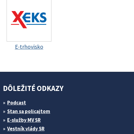
E-trhovisko
DÔLEŽITÉ ODKAZY
Podcast
Stan sa policajtom
E-služby MV SR
Vestník vlády SR