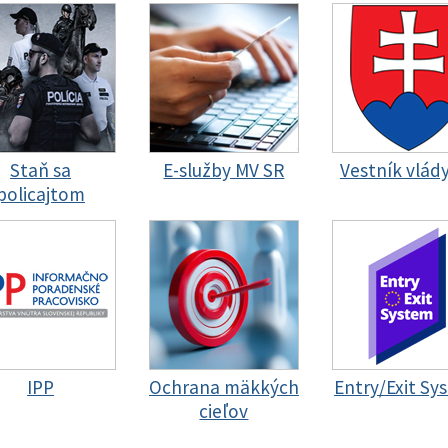
Staň sa
E-služby MV SR
Vestník vlád
policajtom
IPP
Ochrana mäkkých
Entry/Exit Sy
cieľov