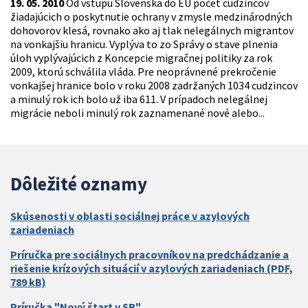
19. 05. 2010
Od vstupu Slovenska do EÚ počet cudzincov
žiadajúcich o poskytnutie ochrany v zmysle medzinárodných
dohovorov klesá, rovnako ako aj tlak nelegálnych migrantov
na vonkajšiu hranicu. Vyplýva to zo Správy o stave plnenia
úloh vyplývajúcich z Koncepcie migračnej politiky za rok
2009, ktorú schválila vláda. Pre neoprávnené prekročenie
vonkajšej hranice bolo v roku 2008 zadržaných 1034 cudzincov
a minulý rok ich bolo už iba 611. V prípadoch nelegálnej
migrácie neboli minulý rok zaznamenané nové alebo...
Dôležité oznamy
Skúsenosti v oblasti sociálnej práce v azylových
zariadeniach
Príručka pre sociálnych pracovníkov na predchádzanie a
riešenie krízových situácií v azylových zariadeniach (PDF,
789 kB)
Príručka "Nový štart v SR"