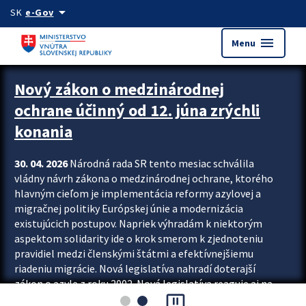
Preskocit na hlavný obsah
arrow_drop_down
SK
e-Gov
menu
Menu
Zastavit automatický posun upútavok
Nový zákon o medzinárodnej
ochrane účinný od 12. júna zrýchli
konania
30. 04. 2026
Národná rada SR tento mesiac schválila
vládny návrh zákona o medzinárodnej ochrane, ktorého
hlavným cieľom je implementácia reformy azylovej a
migračnej politiky Európskej únie a modernizácia
existujúcich postupov. Napriek výhradám k niektorým
aspektom solidarity ide o krok smerom k zjednoteniu
pravidiel medzi členskými štátmi a efektívnejšiemu
riadeniu migrácie. Nová legislatíva nahradí doterajší
zákon o azyle z roku 2002. Nová legislatíva reaguje aj na
pause_presentation
vývoj posledného desaťročia, počas...