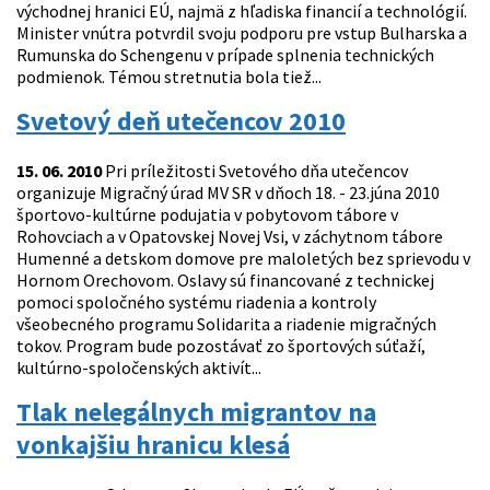
východnej hranici EÚ, najmä z hľadiska financií a technológií.
Minister vnútra potvrdil svoju podporu pre vstup Bulharska a
Rumunska do Schengenu v prípade splnenia technických
podmienok. Témou stretnutia bola tiež...
Svetový deň utečencov 2010
15. 06. 2010
Pri príležitosti Svetového dňa utečencov
organizuje Migračný úrad MV SR v dňoch 18. - 23.júna 2010
športovo-kultúrne podujatia v pobytovom tábore v
Rohovciach a v Opatovskej Novej Vsi, v záchytnom tábore
Humenné a detskom domove pre maloletých bez sprievodu v
Hornom Orechovom. Oslavy sú financované z technickej
pomoci spoločného systému riadenia a kontroly
všeobecného programu Solidarita a riadenie migračných
tokov. Program bude pozostávať zo športových súťaží,
kultúrno-spoločenských aktivít...
Tlak nelegálnych migrantov na
vonkajšiu hranicu klesá