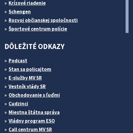
Krízové riadenie
Schengen
Rozvoj občianskej spoločnosti
Športové centrum polície
DÔLEŽITÉ ODKAZY
Podcast
Stan sa policajtom
E-služby MV SR
Vestník vlády SR
Obchodovanie s ľuďmi
Cudzinci
Miestna štátna správa
Vládny program ESO
Call centrum MV SR