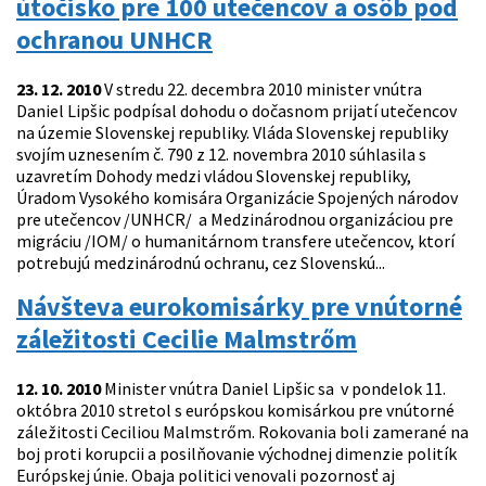
útočisko pre 100 utečencov a osôb pod
ochranou UNHCR
23. 12. 2010
V stredu 22. decembra 2010 minister vnútra
Daniel Lipšic podpísal dohodu o dočasnom prijatí utečencov
na územie Slovenskej republiky. Vláda Slovenskej republiky
svojím uznesením č. 790 z 12. novembra 2010 súhlasila s
uzavretím Dohody medzi vládou Slovenskej republiky,
Úradom Vysokého komisára Organizácie Spojených národov
pre utečencov /UNHCR/ a Medzinárodnou organizáciou pre
migráciu /IOM/ o humanitárnom transfere utečencov, ktorí
potrebujú medzinárodnú ochranu, cez Slovenskú...
Návšteva eurokomisárky pre vnútorné
záležitosti Cecilie Malmstrőm
12. 10. 2010
Minister vnútra Daniel Lipšic sa v pondelok 11.
októbra 2010 stretol s európskou komisárkou pre vnútorné
záležitosti Ceciliou Malmstrőm. Rokovania boli zamerané na
boj proti korupcii a posilňovanie východnej dimenzie politík
Európskej únie. Obaja politici venovali pozornosť aj