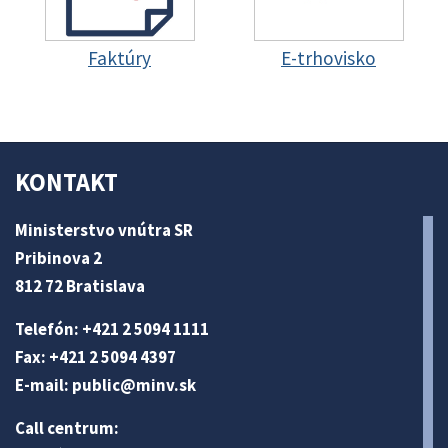
Faktúry
E-trhovisko
KONTAKT
Ministerstvo vnútra SR
Pribinova 2
812 72 Bratislava
Telefón: +421 2 5094 1111
Fax: +421 2 5094 4397
E-mail:
public@minv
.sk
Call centrum: