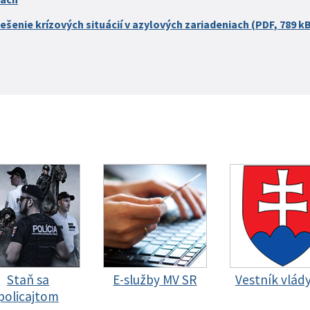
ešenie krízových situácií v azylových zariadeniach (PDF, 789 k
Staň sa
E-služby MV SR
Vestník vlád
policajtom