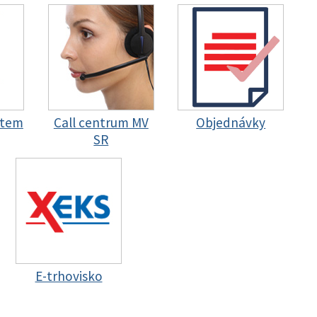
stem
Call centrum MV
Objednávky
SR
E-trhovisko