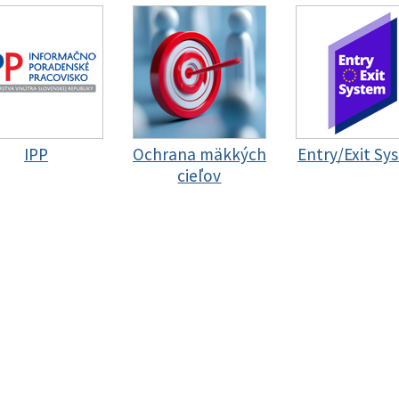
IPP
Ochrana mäkkých
Entry/Exit Sy
cieľov