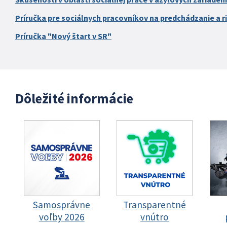
Príručka pre sociálnych pracovníkov na predchádzanie a ri
Príručka "Nový štart v SR"
Dôležité informácie
Samosprávne
Transparentné
voľby 2026
vnútro