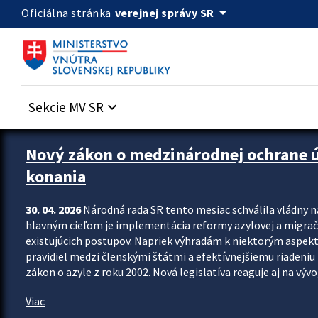
Preskocit na hlavný obsah
arrow_drop_down
verejnej správy SR
Oficiálna stránka
Sekcie MV SR
keyboard_arrow_down
Zastavit automatický posun upútavok
Nový zákon o medzinárodnej ochrane úč
konania
30. 04. 2026
Národná rada SR tento mesiac schválila vládny 
hlavným cieľom je implementácia reformy azylovej a migračn
existujúcich postupov. Napriek výhradám k niektorým aspekt
pravidiel medzi členskými štátmi a efektívnejšiemu riadeniu 
zákon o azyle z roku 2002. Nová legislatíva reaguje aj na vývo
Viac