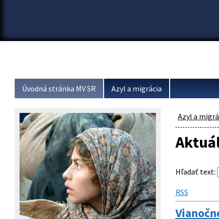
Úvodná stránka MV SR
Azyl a migrácia
Azyl a migrá
Aktuá
Hľadať text
:
RSS
Vianočné