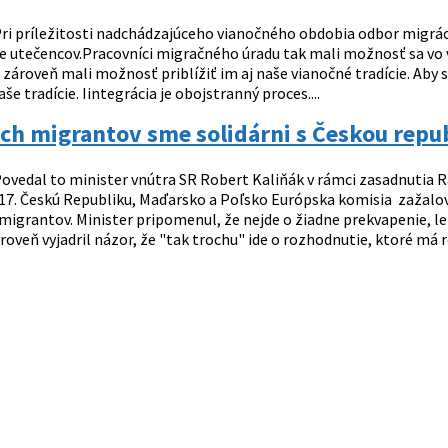
ri príležitosti nadchádzajúceho vianočného obdobia odbor migrác
e utečencov.Pracovníci migračného úradu tak mali možnosť sa vo 
a zároveň mali možnosť priblížiť im aj naše vianočné tradície. Aby 
še tradície. Iintegrácia je obojstranný proces....
ach migrantov sme solidárni s Českou rep
ovedal to minister vnútra SR Robert Kaliňák v rámci zasadnutia Rad
7. Českú Republiku, Maďarsko a Poľsko Európska komisia zažalova
migrantov. Minister pripomenul, že nejde o žiadne prekvapenie, l
oveň vyjadril názor, že "tak trochu" ide o rozhodnutie, ktoré má roz