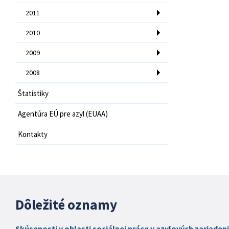
2011
2010
2009
2008
Štatistiky
Agentúra EÚ pre azyl (EUAA)
Kontakty
Dôležité oznamy
Skúsenosti v oblasti sociálnej práce v azylových zariaden