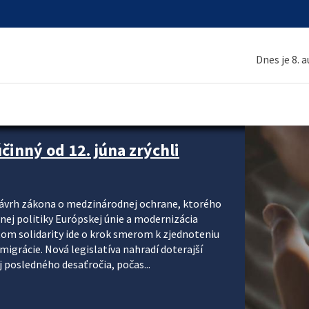
Dnes je 8. 
inný od 12. júna zrýchli
návrh zákona o medzinárodnej ochrane, ktorého
ej politiky Európskej únie a modernizácia
om solidarity ide o krok smerom k zjednoteniu
migrácie. Nová legislatíva nahradí doterajší
j posledného desaťročia, počas...