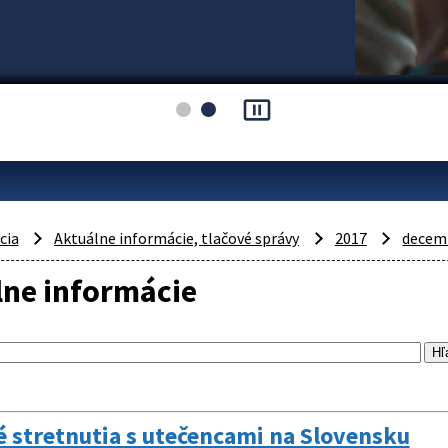
pause_presentation
cia
Aktuálne informácie, tlačové správy
2017
decem
lne informácie
 stretnutia s utečencami na Slovensku