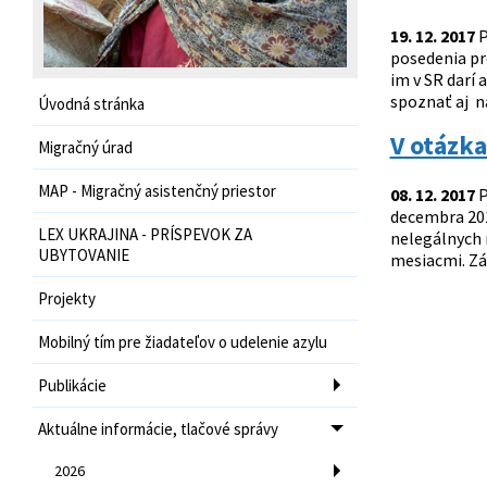
19. 12. 2017
P
posedenia pr
im v SR darí 
spoznať aj na
Úvodná stránka
V otázk
Migračný úrad
MAP - Migračný asistenčný priestor
08. 12. 2017
P
decembra 201
LEX UKRAJINA - PRÍSPEVOK ZA
nelegálnych 
UBYTOVANIE
mesiacmi. Zár
Projekty
Mobilný tím pre žiadateľov o udelenie azylu
Publikácie
Aktuálne informácie, tlačové správy
2026