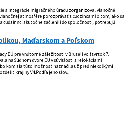
ie a integrácie migračného úradu zorganizoval vianočné
vianočnej atmosfére porozprávať s cudzincami o tom, ako sa
sa cudzinnci skutočne začlenili do spoločnosti, potrebujú
ublikou, Maďarskom a Poľskom
y EÚ pre vnútorné záležitosti v Bruseli vo štvrtok 7.
la na Súdnom dvore EÚ v súvislosti s relokáciami
ebo komisia túto možnosť naznačila už pred niekoľkými
deliť krajiny V4.Podľa jeho slov...