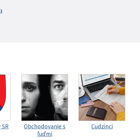
B)
y SR
Obchodovanie s
Cudzinci
ľuďmi