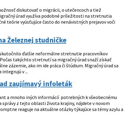
možnosť diskutovať o migrácii, o utečencoch a tiež
račný úrad využíva podobné príležitosti na stretnutia
né teórie vyúsťujúce často do nenávistných prejavov voči
na Železnej studničke
uskutočnilo ďalšie neformálne stretnutie pracovníkov
Počas takýchto stretnutí sa migračný úrad snaží získať
iálne zázemie, ako im ide práca či štúdium. Migračný úrad sa
ntegrujú v ...
rad zaujímavý infoleták
grant a mnoho iných informácií potrebných k všeobecnému
správy z tejto oblasti života krajiny, nájdete v novom
mptne reaguje na aktuálne otázky týkajúce sa témy azylu a