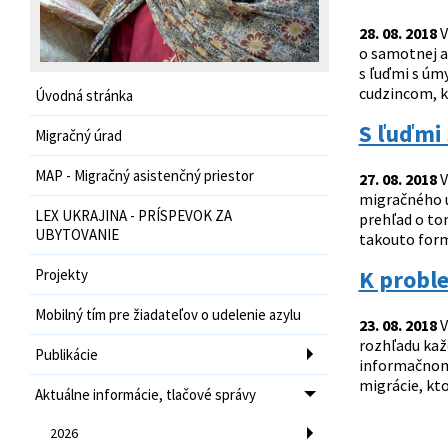
28. 08. 2018
V
o samotnej a
s ľuďmi s úm
cudzincom, kt
Úvodná stránka
S ľuďmi 
Migračný úrad
MAP - Migračný asistenčný priestor
27. 08. 2018
V
migračného ú
LEX UKRAJINA - PRÍSPEVOK ZA
prehľad o tom
UBYTOVANIE
takouto formo
K proble
Projekty
Mobilný tím pre žiadateľov o udelenie azylu
23. 08. 2018
V
rozhľadu každ
Publikácie
informačnom 
migrácie, kto
Aktuálne informácie, tlačové správy
2026