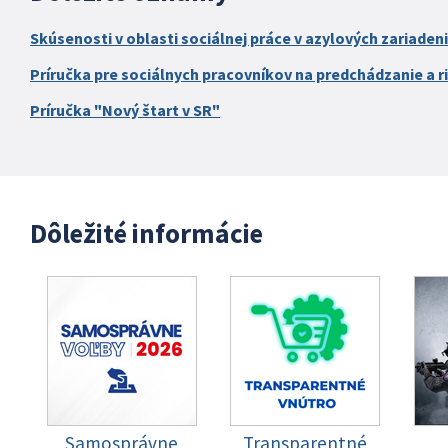
Skúsenosti v oblasti sociálnej práce v azylových zariaden
Príručka pre sociálnych pracovníkov na predchádzanie a ri
Príručka "Nový štart v SR"
Dôležité informácie
Samosprávne
Transparentné