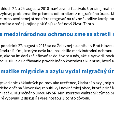
 dňoch 24. a 25. augusta 2018 návštevníci festivalu Uprising mali 
zylovej problematike priamo s odborníkmi z migračného úradu. Mig
yslom v uvoľnenej atmosfére reagovať na rôzne škodlivé konšpirač
orí sa v našej krajine pokúšajú začať nový život. Tento...
s medzinárodnou ochranou sme sa stretli 
 pondelok 27. augusta 2018 sa na Železnej studničke v Bratislave 
radu s ľuďmi, ktorým naša krajina udelila medzinárodnú ochranu. 
, ako sa im darí začleňovať sa do života u nás, aké si vytvorili soc
u usiluje o udržiavanie pravidelného kontaktu s klientmi, ktorí sa i
matike migrácie a azylu vydal migračný ú
ysvetlenie základných pojmov ako utečenec, žiadateľ o azyl, mi
ého občana Slovenskej republiky i novinárskej obce, ktorá prináša 
letáku Migračného úradu MV SR Ministerstvo vnútra SR týmto pro
ré vyplynuli z diskusií s verejnosťou. Z tohto dôvodu...