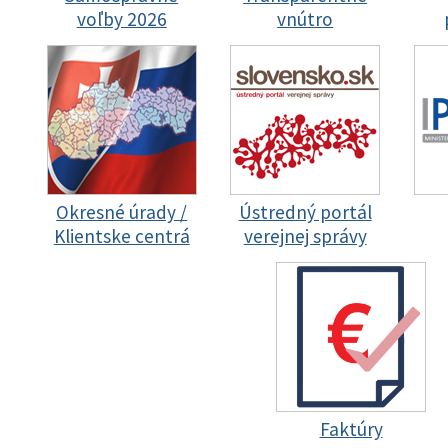
voľby 2026
vnútro
Okresné úrady /
Ústredný portál
Klientske centrá
verejnej správy
Faktúry