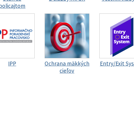
policajtom
IPP
Ochrana mäkkých
Entry/Exit Sy
cieľov