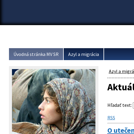
Úvodná stránka MV SR
Azyl a migrácia
Azyl a migrá
Aktuá
Hľadať text
:
RSS
O utečen