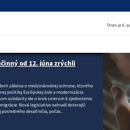
Dnes je 6. 
inný od 12. júna zrýchli
návrh zákona o medzinárodnej ochrane, ktorého
ej politiky Európskej únie a modernizácia
om solidarity ide o krok smerom k zjednoteniu
migrácie. Nová legislatíva nahradí doterajší
j posledného desaťročia, počas...