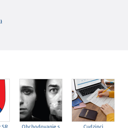
B)
y SR
Obchodovanie s
Cudzinci