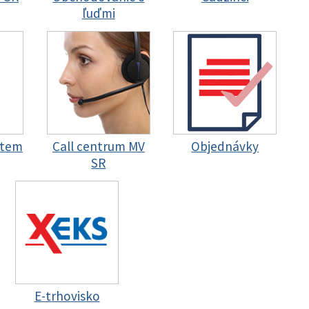
ľuďmi
stem
Call centrum MV
Objednávky
SR
E-trhovisko