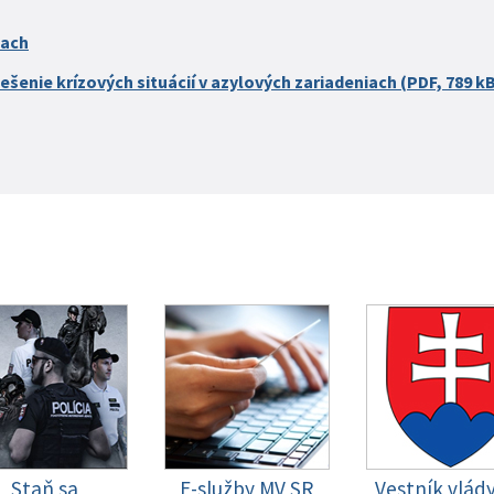
iach
ešenie krízových situácií v azylových zariadeniach (PDF, 789 k
Staň sa
E-služby MV SR
Vestník vlád