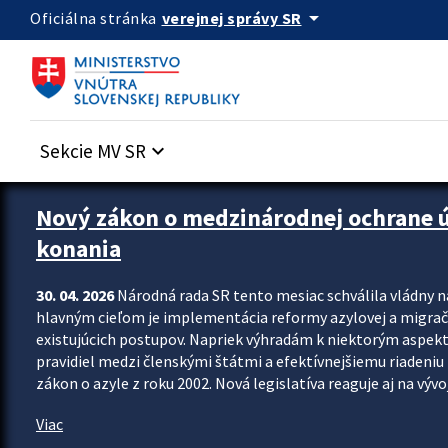
Preskocit na hlavný obsah
arrow_drop_down
verejnej správy SR
Oficiálna stránka
Sekcie MV SR
keyboard_arrow_down
Zastavit automatický posun upútavok
Nový zákon o medzinárodnej ochrane úč
konania
30. 04. 2026
Národná rada SR tento mesiac schválila vládny 
hlavným cieľom je implementácia reformy azylovej a migračn
existujúcich postupov. Napriek výhradám k niektorým aspekt
pravidiel medzi členskými štátmi a efektívnejšiemu riadeniu 
zákon o azyle z roku 2002. Nová legislatíva reaguje aj na vývo
Viac