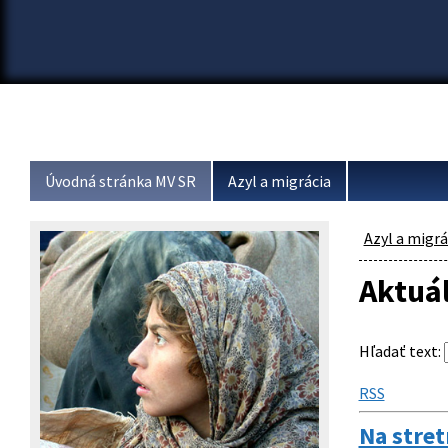
Úvodná stránka MV SR
Azyl a migrácia
Azyl a migrá
Aktuá
Hľadať text
:
RSS
Na stret