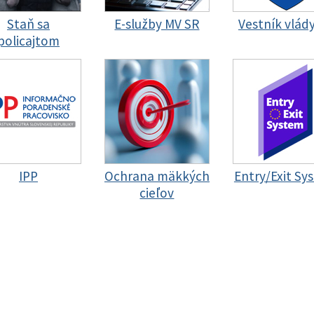
Staň sa
E-služby MV SR
Vestník vlád
policajtom
IPP
Ochrana mäkkých
Entry/Exit Sy
cieľov