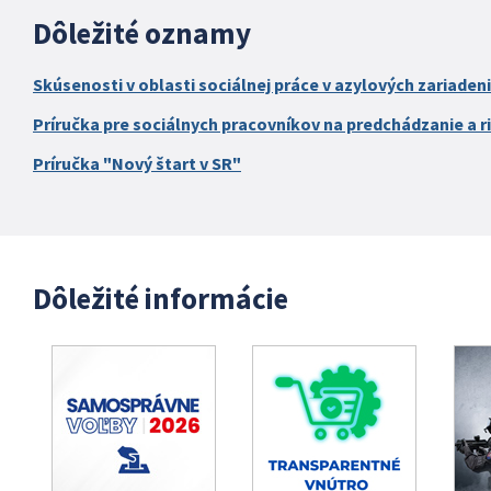
Dôležité oznamy
Skúsenosti v oblasti sociálnej práce v azylových zariaden
Príručka pre sociálnych pracovníkov na predchádzanie a ri
Príručka "Nový štart v SR"
Dôležité informácie