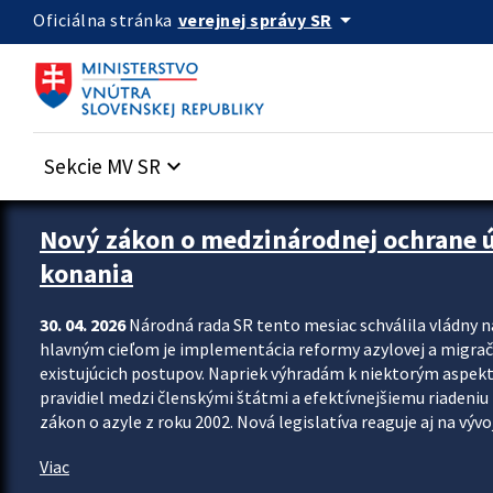
Preskocit na hlavný obsah
arrow_drop_down
verejnej správy SR
Oficiálna stránka
Sekcie MV SR
keyboard_arrow_down
Zastavit automatický posun upútavok
Nový zákon o medzinárodnej ochrane úč
konania
30. 04. 2026
Národná rada SR tento mesiac schválila vládny 
hlavným cieľom je implementácia reformy azylovej a migračn
existujúcich postupov. Napriek výhradám k niektorým aspekt
pravidiel medzi členskými štátmi a efektívnejšiemu riadeniu 
zákon o azyle z roku 2002. Nová legislatíva reaguje aj na vývo
Viac