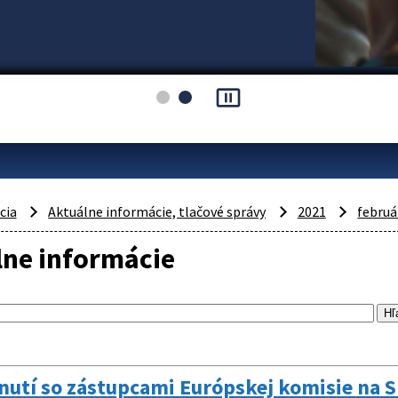
pause_presentation
cia
Aktuálne informácie, tlačové správy
2021
februá
lne informácie
nutí so zástupcami Európskej komisie na S