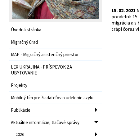
15. 02. 2021
M
pondelok 15.
migrácia a s 
trápi čoraz vi
Úvodná stránka
Migračný úrad
MAP - Migračný asistenčný priestor
LEX UKRAJINA - PRÍSPEVOK ZA
UBYTOVANIE
Projekty
Mobilný tím pre žiadateľov o udelenie azylu
Publikácie
Aktuálne informácie, tlačové správy
2026