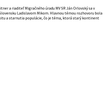
tner a riaditeľ Migračného úradu MV SR Ján Orlovský sa v
na Slovensku Ladislavom Mikom. Hlavnou témou rozhovoru bola
exitu a starnutia populácie, čo je téma, ktorá starý kontinent