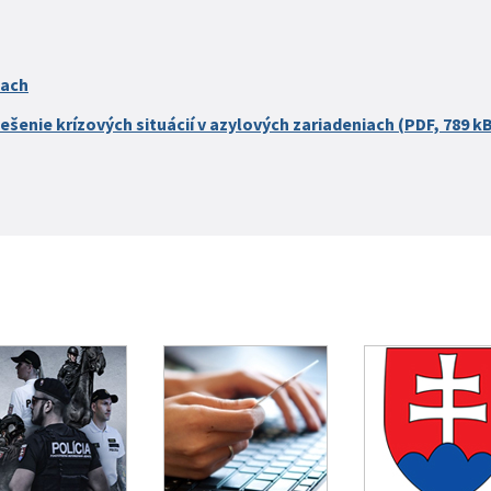
iach
ešenie krízových situácií v azylových zariadeniach (PDF, 789 k