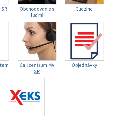
y SR
Obchodovanie s
Cudzinci
ľuďmi
stem
Call centrum MV
Objednávky
SR