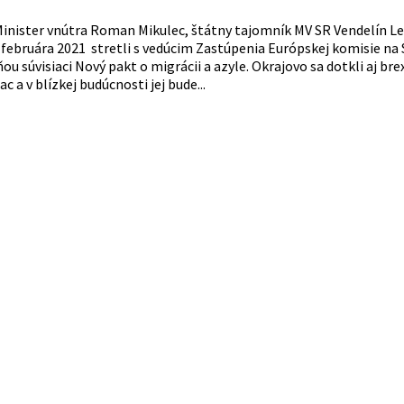
inister vnútra Roman Mikulec, štátny tajomník MV SR Vendelín Lei
 februára 2021 stretli s vedúcim Zastúpenia Európskej komisie 
ňou súvisiaci Nový pakt o migrácii a azyle. Okrajovo sa dotkli aj br
ac a v blízkej budúcnosti jej bude...