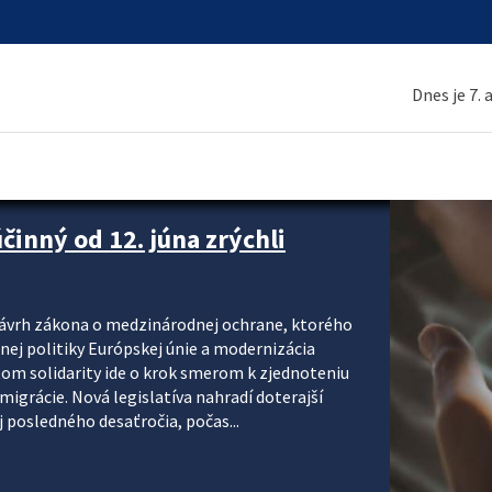
Dnes je 7.
inný od 12. júna zrýchli
návrh zákona o medzinárodnej ochrane, ktorého
ej politiky Európskej únie a modernizácia
om solidarity ide o krok smerom k zjednoteniu
migrácie. Nová legislatíva nahradí doterajší
j posledného desaťročia, počas...