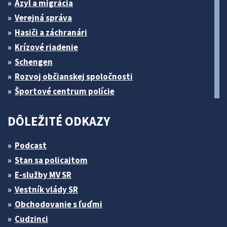
Azyl a migrácia
Verejná správa
Hasiči a záchranári
Krízové riadenie
Schengen
Rozvoj občianskej spoločnosti
Športové centrum polície
DÔLEŽITÉ ODKAZY
Podcast
Stan sa policajtom
E-služby MV SR
Vestník vlády SR
Obchodovanie s ľuďmi
Cudzinci