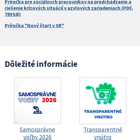
Príručka pre sociálnych pracovníkov na predchádzanie a
riešenie krízových situácií v azylových zariadeniach (PDF,
789 kB)
Príručka "Nový štart v SR"
Dôležité informácie
Samosprávne
Transparentné
voľby 2026
vnútro