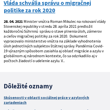
Vláda schvália správu o migračnej
politike za rok 2020
28. 04. 2021
Minister vnútra Roman Mikulec na rokovaní vlády
Slovenskej republiky v stredu 28. apríla 2021 predložil
každoročnú Súhrnnú správu o stave plnenia úloh, zámerov
a cieľov migračnej politiky za rok 2020. Dokument
vypracovalo ministerstvo vnútra na základe vyhodnotenia
úloh jednotlivých subjektov štátnej správy. Pandémia Covid-
19 výrazným spôsobom zasiahla aj oblasť migrácie a azylu v
globálnom aj národnom kontexte, čo sa odzrkadlilo aj v
počtoch žiadostí o udelenie azylu. V...
Dôležité oznamy
Skúsenosti v oblasti sociálnej práce v azylových
zariadeniach