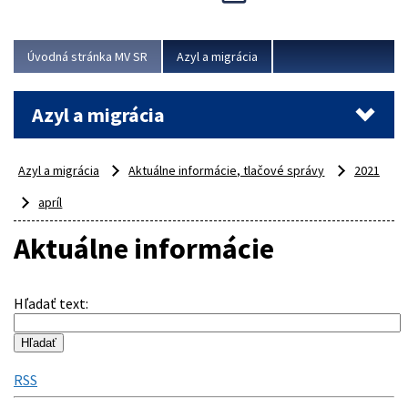
Viac
Úvodná stránka MV SR
Azyl a migrácia
Azyl a migrácia
Azyl a migrácia
Aktuálne informácie, tlačové správy
2021
apríl
Aktuálne informácie
Hľadať text
:
RSS