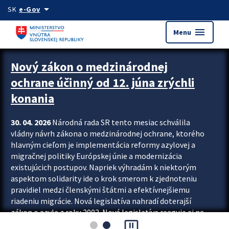
Preskocit na hlavný obsah
arrow_drop_down
SK
e-Gov
menu
Menu
Zastavit automatický posun upútavok
Nový zákon o medzinárodnej
ochrane účinný od 12. júna zrýchli
konania
30. 04. 2026
Národná rada SR tento mesiac schválila
vládny návrh zákona o medzinárodnej ochrane, ktorého
hlavným cieľom je implementácia reformy azylovej a
migračnej politiky Európskej únie a modernizácia
existujúcich postupov. Napriek výhradám k niektorým
aspektom solidarity ide o krok smerom k zjednoteniu
pravidiel medzi členskými štátmi a efektívnejšiemu
riadeniu migrácie. Nová legislatíva nahradí doterajší
zákon o azyle z roku 2002. Nová legislatíva reaguje aj na
pause_presentation
vývoj posledného desaťročia, počas...