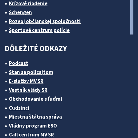
Krízové riadenie
Schengen
Rozvoj občianskej spoločnosti
Športové centrum polície
DÔLEŽITÉ ODKAZY
Podcast
Stan sa policajtom
E-služby MV SR
Vestník vlády SR
Obchodovanie s ľuďmi
Cudzinci
Miestna štátna správa
Vládny program ESO
Call centrum MV SR