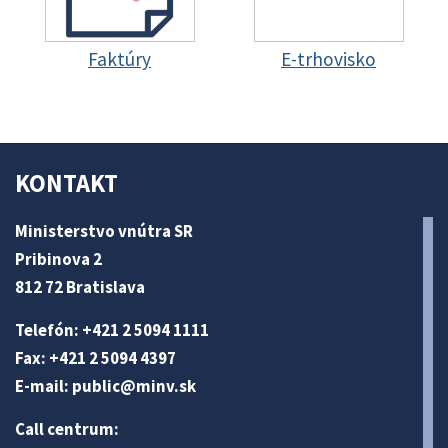
Faktúry
E-trhovisko
KONTAKT
Ministerstvo vnútra SR
Pribinova 2
812 72 Bratislava
Telefón: +421 2 5094 1111
Fax: +421 2 5094 4397
E-mail:
public@minv
.sk
Call centrum: