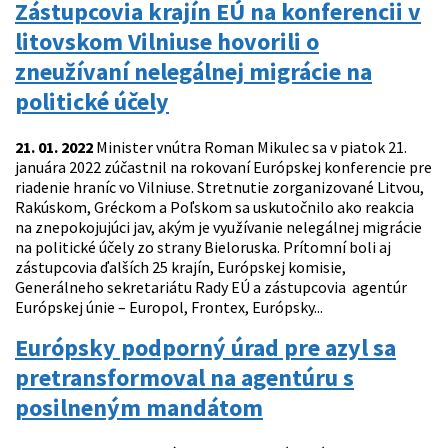
Zástupcovia krajín EÚ na konferencii v
litovskom Vilniuse hovorili o
zneužívaní nelegálnej migrácie na
politické účely
21. 01. 2022
Minister vnútra Roman Mikulec sa v piatok 21.
januára 2022 zúčastnil na rokovaní Európskej konferencie pre
riadenie hraníc vo Vilniuse. Stretnutie zorganizované Litvou,
Rakúskom, Gréckom a Poľskom sa uskutočnilo ako reakcia
na znepokojujúci jav, akým je využívanie nelegálnej migrácie
na politické účely zo strany Bieloruska. Prítomní boli aj
zástupcovia ďalších 25 krajín, Európskej komisie,
Generálneho sekretariátu Rady EÚ a zástupcovia agentúr
Európskej únie – Europol, Frontex, Európsky...
Európsky podporný úrad pre azyl sa
pretransformoval na agentúru s
posilneným mandátom