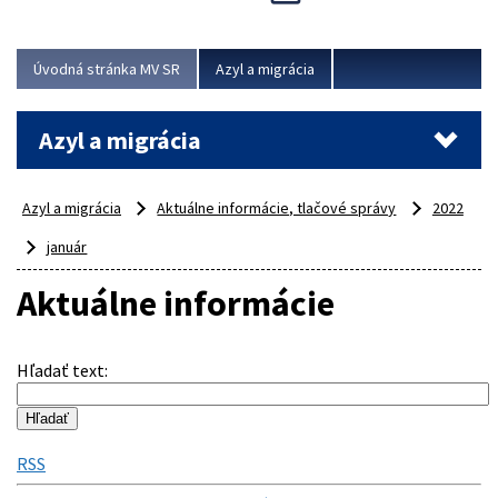
Viac
Úvodná stránka MV SR
Azyl a migrácia
Azyl a migrácia
Azyl a migrácia
Aktuálne informácie, tlačové správy
2022
január
Aktuálne informácie
Hľadať text
:
RSS