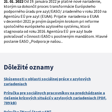
21. 01. 2022
Od 19. januára 2022 je platné nové nariadenie,
ktorým sa dokončil proces transformácie Európskeho
podporného úradu pre azyl/EASO/ zriadeného v roku 2010 na
Agentúru EÚ pre azyl (EUAA). Prijatie nariadenia o EUAA
v decembri 2021 je prvým úspešným krokom pri reforme
spoločného európskeho azylového systému, ktorá
stagnovala od roku 2016. Agentúra EÚ pre azyl bude
pokračovať v činnosti EASO s posilneným mandátom. Hlavné
poslanie EASO „Podpora je našou...
Dôležité oznamy
Skúsenosti v oblasti sociálnej práce v azylových
zariadeniach
Príručka pre sociálnych pracovníkov na predchádzanie a
riešenie krízových situácií v azylových zariadeniach (PDF,
789 kB)
Príručka "Nový štart v SR"