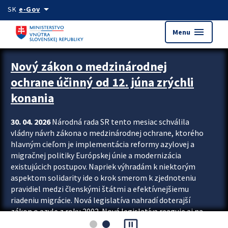
Preskocit na hlavný obsah
arrow_drop_down
SK
e-Gov
menu
Menu
Zastavit automatický posun upútavok
Nový zákon o medzinárodnej
ochrane účinný od 12. júna zrýchli
konania
30. 04. 2026
Národná rada SR tento mesiac schválila
vládny návrh zákona o medzinárodnej ochrane, ktorého
hlavným cieľom je implementácia reformy azylovej a
migračnej politiky Európskej únie a modernizácia
existujúcich postupov. Napriek výhradám k niektorým
aspektom solidarity ide o krok smerom k zjednoteniu
pravidiel medzi členskými štátmi a efektívnejšiemu
riadeniu migrácie. Nová legislatíva nahradí doterajší
zákon o azyle z roku 2002. Nová legislatíva reaguje aj na
pause_presentation
vývoj posledného desaťročia, počas...