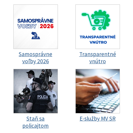
Samosprávne
Transparentné
voľby 2026
vnútro
Staň sa
E-služby MV SR
policajtom