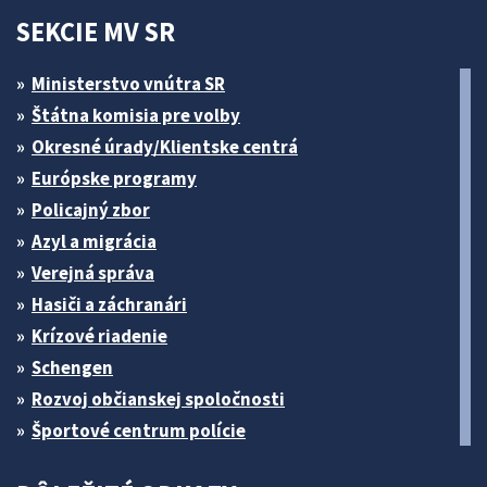
SEKCIE MV SR
Ministerstvo vnútra SR
Štátna komisia pre volby
Okresné úrady/Klientske centrá
Európske programy
Policajný zbor
Azyl a migrácia
Verejná správa
Hasiči a záchranári
Krízové riadenie
Schengen
Rozvoj občianskej spoločnosti
Športové centrum polície