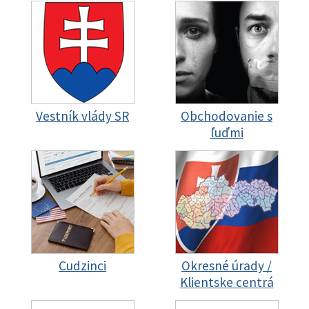
Vestník vlády SR
Obchodovanie s
ľuďmi
Cudzinci
Okresné úrady /
Klientske centrá