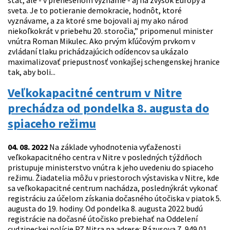
štát, ale - v prenesenom význame - aj na zvyšok Európy a
sveta. Je to potieranie demokracie, hodnôt, ktoré
vyznávame, a za ktoré sme bojovali aj my ako národ
niekoľkokrát v priebehu 20. storočia,” pripomenul minister
vnútra Roman Mikulec. Ako prvým kľúčovým prvkom v
zvládaní tlaku prichádzajúcich odídencov sa ukázalo
maximalizovať priepustnosť vonkajšej schengenskej hranice
tak, aby boli...
Veľkokapacitné centrum v Nitre
prechádza od pondelka 8. augusta do
spiaceho režimu
04. 08. 2022
Na základe vyhodnotenia vyťaženosti
veľkokapacitného centra v Nitre v posledných týždňoch
pristupuje ministerstvo vnútra k jeho uvedeniu do spiaceho
režimu. Žiadatelia môžu v priestoroch výstaviska v Nitre, kde
sa veľkokapacitné centrum nachádza, poslednýkrát vykonať
registráciu za účelom získania dočasného útočiska v piatok 5.
augusta do 19. hodiny. Od pondelka 8. augusta 2022 budú
registrácie na dočasné útočisko prebiehať na Oddelení
cudzineckej polície PZ Nitra na adrese: Rázusova 7, 949 01...