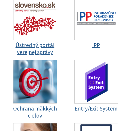
Ústredný portál
IPP
verejnej správy
Ochrana mäkkých
Entry/Exit System
cieľov