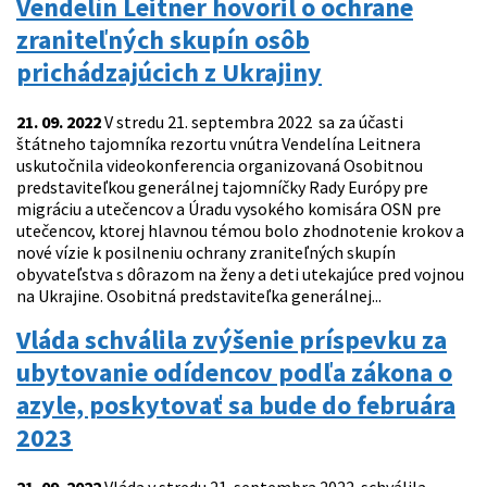
Vendelín Leitner hovoril o ochrane
zraniteľných skupín osôb
prichádzajúcich z Ukrajiny
21. 09. 2022
V stredu 21. septembra 2022 sa za účasti
štátneho tajomníka rezortu vnútra Vendelína Leitnera
uskutočnila videokonferencia organizovaná Osobitnou
predstaviteľkou generálnej tajomníčky Rady Európy pre
migráciu a utečencov a Úradu vysokého komisára OSN pre
utečencov, ktorej hlavnou témou bolo zhodnotenie krokov a
nové vízie k posilneniu ochrany zraniteľných skupín
obyvateľstva s dôrazom na ženy a deti utekajúce pred vojnou
na Ukrajine. Osobitná predstaviteľka generálnej...
Vláda schválila zvýšenie príspevku za
ubytovanie odídencov podľa zákona o
azyle, poskytovať sa bude do februára
2023