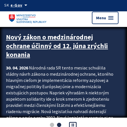
Preskocit na hlavný obsah
arrow_drop_down
SK
e-Gov
menu
Menu
Zastavit automatický posun upútavok
Nový zákon o medzinárodnej
ochrane účinný od 12. júna zrýchli
konania
30. 04. 2026
Národná rada SR tento mesiac schválila
vládny návrh zákona o medzinárodnej ochrane, ktorého
hlavným cieľom je implementácia reformy azylovej a
migračnej politiky Európskej únie a modernizácia
existujúcich postupov. Napriek výhradám k niektorým
aspektom solidarity ide o krok smerom k zjednoteniu
pravidiel medzi členskými štátmi a efektívnejšiemu
riadeniu migrácie. Nová legislatíva nahradí doterajší
zákon o azyle z roku 2002. Nová legislatíva reaguje aj na
pause_presentation
vývoj posledného desaťročia, počas...