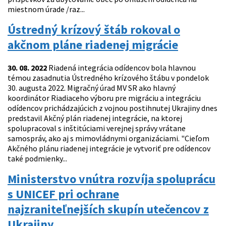
miestnom úrade /raz...
Ústredný krízový štáb rokoval o
akčnom pláne riadenej migrácie
30. 08. 2022
Riadená integrácia odídencov bola hlavnou
témou zasadnutia Ústredného krízového štábu v pondelok
30. augusta 2022. Migračný úrad MV SR ako hlavný
koordinátor Riadiaceho výboru pre migráciu a integráciu
odídencov prichádzajúcich z vojnou postihnutej Ukrajiny dnes
predstavil Akčný plán riadenej integrácie, na ktorej
spolupracoval s inštitúciami verejnej správy vrátane
samospráv, ako aj s mimovládnymi organizáciami. "Cieľom
Akčného plánu riadenej integrácie je vytvoriť pre odídencov
také podmienky...
Ministerstvo vnútra rozvíja spoluprácu
s UNICEF pri ochrane
najzraniteľnejších skupín utečencov z
Ukrajiny