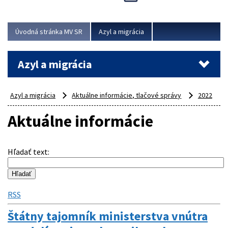
Viac
Úvodná stránka MV SR
Azyl a migrácia
Azyl a migrácia
Azyl a migrácia
Aktuálne informácie, tlačové správy
2022
Aktuálne informácie
Hľadať text
:
RSS
Štátny tajomník ministerstva vnútra