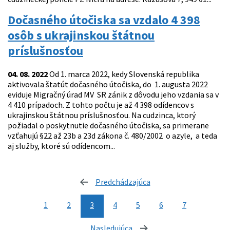
Dočasného útočiska sa vzdalo 4 398
osôb s ukrajinskou štátnou
príslušnosťou
04. 08. 2022
Od 1. marca 2022, kedy Slovenská republika
aktivovala štatút dočasného útočiska, do 1. augusta 2022
eviduje Migračný úrad MV SR zánik z dôvodu jeho vzdania sa v
4 410 prípadoch. Z tohto počtu je až 4 398 odídencov s
ukrajinskou štátnou príslušnosťou. Na cudzinca, ktorý
požiadal o poskytnutie dočasného útočiska, sa primerane
vzťahujú §22 až 23b a 23d zákona č. 480/2002 o azyle, a teda
aj služby, ktoré sú odídencom...
Predchádzajúca
stránka
1
2
3
4
5
6
7
Nasledujúca
stránka