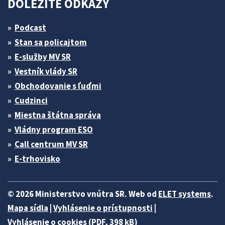
DÔLEŽITÉ ODKAZY
Podcast
Stan sa policajtom
E-služby MV SR
Vestník vlády SR
Obchodovanie s ľuďmi
Cudzinci
Miestna štátna správa
Vládny program ESO
Call centrum MV SR
E-trhovisko
© 2026 Ministerstvo vnútra SR. Web od
ELET systems
.
Mapa sídla
|
Vyhlásenie o prístupnosti
|
Vyhlásenie o cookies (PDF, 398 kB)