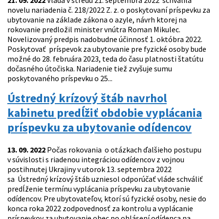
21. 09. 2022
Vláda v stredu 21. septembra 2022 schválila
novelu nariadenia č. 218/2022 Z. z. o poskytovaní príspevku za
ubytovanie na základe zákona o azyle, návrh ktorej na
rokovanie predložil minister vnútra Roman Mikulec.
Novelizovaný predpis nadobudne účinnosť 1. októbra 2022.
Poskytovať príspevok za ubytovanie pre fyzické osoby bude
možné do 28. februára 2023, teda do času platnosti štatútu
dočasného útočiska. Nariadenie tiež zvyšuje sumu
poskytovaného príspevku o 25...
Ústredný krízový štáb navrhol
kabinetu predĺžiť obdobie vyplácania
príspevku za ubytovanie odídencov
13. 09. 2022
Počas rokovania o otázkach ďalšieho postupu
v súvislosti s riadenou integráciou odídencov z vojnou
postihnutej Ukrajiny v utorok 13. septembra 2022
sa Ústredný krízový štáb uzniesol odporúčať vláde schváliť
predĺženie termínu vyplácania príspevku za ubytovanie
odídencov. Pre ubytovateľov, ktorí sú fyzické osoby, nesie do
konca roka 2022 zodpovednosť za kontrolu a vyplácanie
príspevkov za ubytovanie obec po ohlásení odídenca na