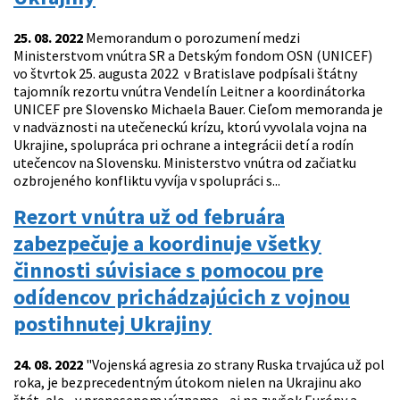
25. 08. 2022
Memorandum o porozumení medzi
Ministerstvom vnútra SR a Detským fondom OSN (UNICEF)
vo štvrtok 25. augusta 2022 v Bratislave podpísali štátny
tajomník rezortu vnútra Vendelín Leitner a koordinátorka
UNICEF pre Slovensko Michaela Bauer. Cieľom memoranda je
v nadväznosti na utečeneckú krízu, ktorú vyvolala vojna na
Ukrajine, spolupráca pri ochrane a integrácii detí a rodín
utečencov na Slovensku. Ministerstvo vnútra od začiatku
ozbrojeného konfliktu vyvíja v spolupráci s...
Rezort vnútra už od februára
zabezpečuje a koordinuje všetky
činnosti súvisiace s pomocou pre
odídencov prichádzajúcich z vojnou
postihnutej Ukrajiny
24. 08. 2022
"Vojenská agresia zo strany Ruska trvajúca už pol
roka, je bezprecedentným útokom nielen na Ukrajinu ako