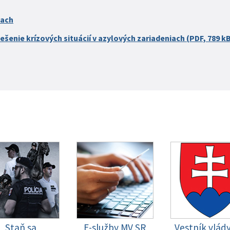
iach
ešenie krízových situácií v azylových zariadeniach (PDF, 789 k
Staň sa
E-služby MV SR
Vestník vlád