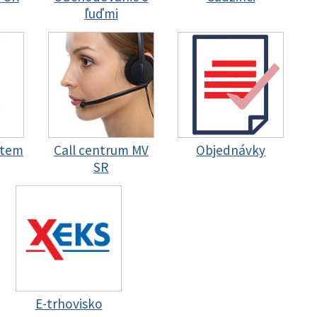
ľuďmi
stem
Call centrum MV
Objednávky
SR
E-trhovisko