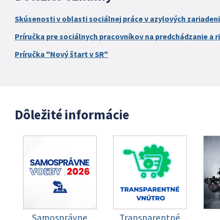
Skúsenosti v oblasti sociálnej práce v azylových zariaden
Príručka pre sociálnych pracovníkov na predchádzanie a ri
Príručka "Nový štart v SR"
Dôležité informácie
Samosprávne
Transparentné