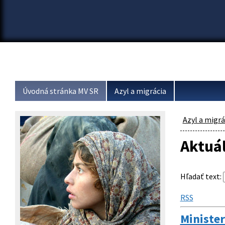
Úvodná stránka MV SR
Azyl a migrácia
Azyl a migrá
Aktuá
Hľadať text
:
RSS
Ministe