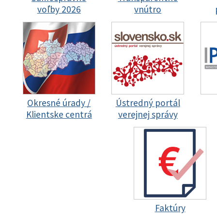
voľby 2026
vnútro
Okresné úrady /
Ústredný portál
Klientske centrá
verejnej správy
Faktúry