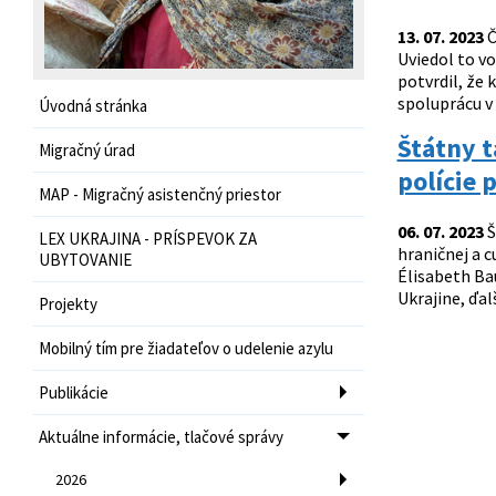
13. 07. 2023
Č
Uviedol to v
potvrdil, že
spoluprácu v 
Úvodná stránka
Štátny t
Migračný úrad
polície
MAP - Migračný asistenčný priestor
06. 07. 2023
Š
LEX UKRAJINA - PRÍSPEVOK ZA
hraničnej a c
UBYTOVANIE
Élisabeth Ba
Ukrajine, ďal
Projekty
Mobilný tím pre žiadateľov o udelenie azylu
Publikácie
Aktuálne informácie, tlačové správy
2026