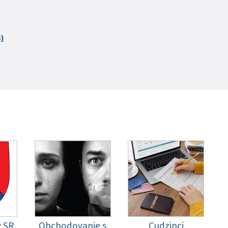
B)
y SR
Obchodovanie s
Cudzinci