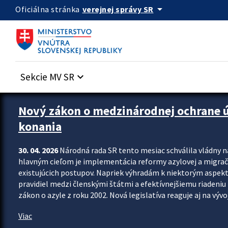
Preskocit na hlavný obsah
arrow_drop_down
verejnej správy SR
Oficiálna stránka
Sekcie MV SR
keyboard_arrow_down
Zastavit automatický posun upútavok
Nový zákon o medzinárodnej ochrane úč
konania
30. 04. 2026
Národná rada SR tento mesiac schválila vládny 
hlavným cieľom je implementácia reformy azylovej a migračn
existujúcich postupov. Napriek výhradám k niektorým aspekt
pravidiel medzi členskými štátmi a efektívnejšiemu riadeniu 
zákon o azyle z roku 2002. Nová legislatíva reaguje aj na vývo
Viac