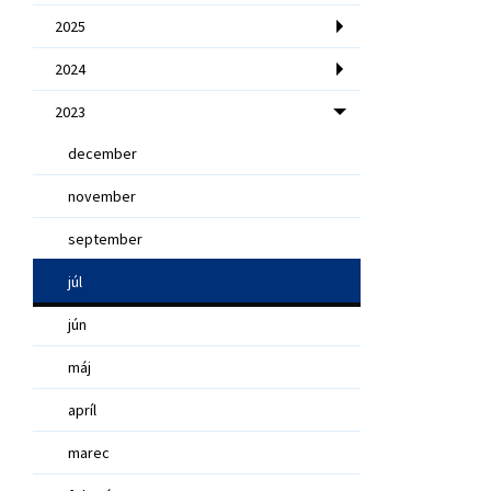
2025
2024
2023
december
november
september
júl
jún
máj
apríl
marec