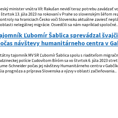
eský minister vnútra Vít Rakušan nevidí teraz potrebu zavádzať voč
o štvrtok 13. júla 2023 na rokovaní v Prahe so slovenským šéfom r
 kontroly na hraniciach Česko voči Slovensku aktuálne zaviesť ne
oblasti nelegálnej migrácie. Osvedčili sa nám napríklad spoločné..
ajomník Ľubomír Šablica sprevádzal švajči
 počas návštevy humanitárneho centra v G
tátny tajomník MV SR Ľubomír Šablica spolu s riaditeľom migrač
udzineckej polície Ľudovítom Bíróm sa vo štvrtok 6. júla 2023 stret
ume-Schneider počas jej návštevy Humanitárneho centra v Gabčíkove
šia prognóza a príprava Slovenska a výzvy v oblasti začleňovania...