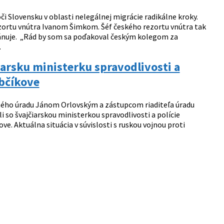
i Slovensku v oblasti nelegálnej migrácie radikálne kroky.
ezortu vnútra Ivanom Šimkom. Šéf českého rezortu vnútra tak
plánuje. „Rád by som sa poďakoval českým kolegom za
.
arsku ministerku spravodlivosti a
abčíkove
ného úradu Jánom Orlovským a zástupcom riaditeľa úradu
li so švajčiarskou ministerkou spravodlivosti a polície
. Aktuálna situácia v súvislosti s ruskou vojnou proti