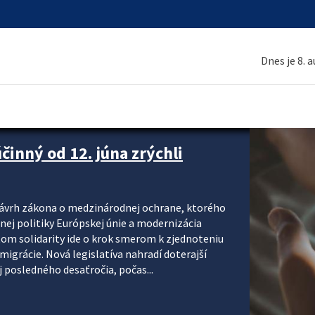
Dnes je 8. 
inný od 12. júna zrýchli
návrh zákona o medzinárodnej ochrane, ktorého
ej politiky Európskej únie a modernizácia
om solidarity ide o krok smerom k zjednoteniu
migrácie. Nová legislatíva nahradí doterajší
j posledného desaťročia, počas...