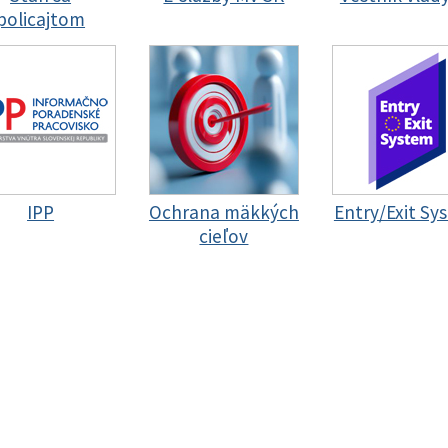
policajtom
IPP
Ochrana mäkkých
Entry/Exit Sy
cieľov