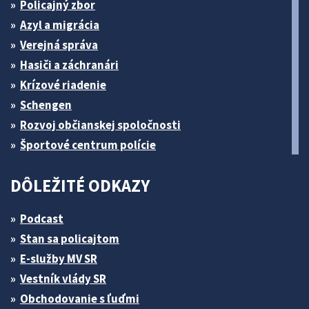
Policajný zbor
Azyl a migrácia
Verejná správa
Hasiči a záchranári
Krízové riadenie
Schengen
Rozvoj občianskej spoločnosti
Športové centrum polície
DÔLEŽITÉ ODKAZY
Podcast
Stan sa policajtom
E-služby MV SR
Vestník vlády SR
Obchodovanie s ľuďmi