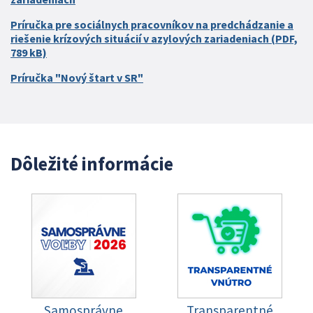
Príručka pre sociálnych pracovníkov na predchádzanie a
riešenie krízových situácií v azylových zariadeniach (PDF,
789 kB)
Príručka "Nový štart v SR"
Dôležité informácie
Samosprávne
Transparentné