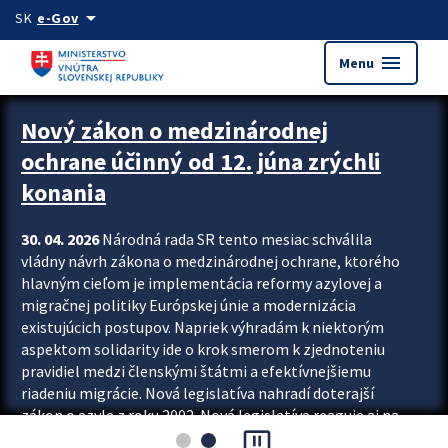
Preskocit na hlavný obsah
arrow_drop_down
SK
e-Gov
menu
Menu
Zastavit automatický posun upútavok
Nový zákon o medzinárodnej
ochrane účinný od 12. júna zrýchli
konania
30. 04. 2026
Národná rada SR tento mesiac schválila
vládny návrh zákona o medzinárodnej ochrane, ktorého
hlavným cieľom je implementácia reformy azylovej a
migračnej politiky Európskej únie a modernizácia
existujúcich postupov. Napriek výhradám k niektorým
aspektom solidarity ide o krok smerom k zjednoteniu
pravidiel medzi členskými štátmi a efektívnejšiemu
riadeniu migrácie. Nová legislatíva nahradí doterajší
zákon o azyle z roku 2002. Nová legislatíva reaguje aj na
pause_presentation
vývoj posledného desaťročia, počas...