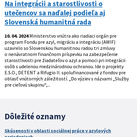
Na integrácii a starostlivosti o
utečencov sa naďalej podieľa aj
Slovenská humanitná rada
10. 04. 2024
Ministerstvo vnútra ako riadiaci orgán pre
program Fondu pre azyl, migráciu a integráciu (AMIF)
uzavrelo so Slovenskou humanitnou radou tri zmluvy
o nenávratnom finančnom príspevku na zabezpečenie
starostlivosti pre žiadateľov o azyl a pomoci pri integrácii
osôb s udelenou medzinárodnou ochranou. Ide o projekty
E.S.O., DETENT a Rifugio II. spolufinancované z fondov pre
oblasť vnútorných záležitostí. „Do výziev s názvami „Služby
pre cieľovú skupinu“,...
Dôležité oznamy
Skúsenosti v oblasti sociálnej práce v azylových
zariadeniach