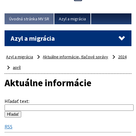
Viac
Úvodná stránka MV SR
Azyl a migrácia
Azyl a migrácia
Azyl a migrácia
Aktuálne informácie, tlačové správy
2024
apríl
Aktuálne informácie
Hľadať text
:
RSS