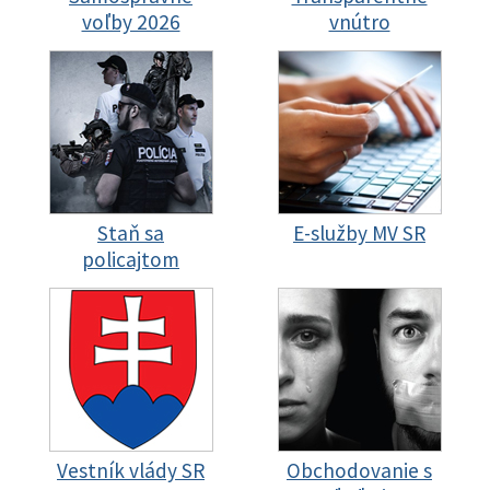
voľby 2026
vnútro
Staň sa
E-služby MV SR
policajtom
Vestník vlády SR
Obchodovanie s