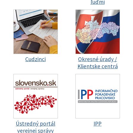
ľuďmi
Cudzinci
Okresné úrady /
Klientske centrá
Ústredný portál
IPP
verejnej správy