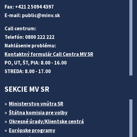
Fax: +421 2 5094 4397
E-mail:
public@minv
.sk
Call centrum:
Telefón: 0800 222 222
Nahlásenie problému:
Kontaktný formulár Call Centra MV SR
PO, UT, ŠT, PIA: 8.00 - 16.00
STREDA: 8.00 - 17.00
SEKCIE MV SR
Ministerstvo vnútra SR
Štátna komisia pre volby
Okresné úrady/Klientske centrá
Európske programy