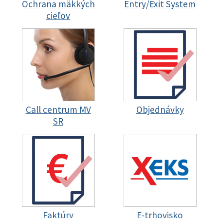
Ochrana mäkkých
Entry/Exit System
cieľov
Call centrum MV
Objednávky
SR
Faktúry
E-trhovisko