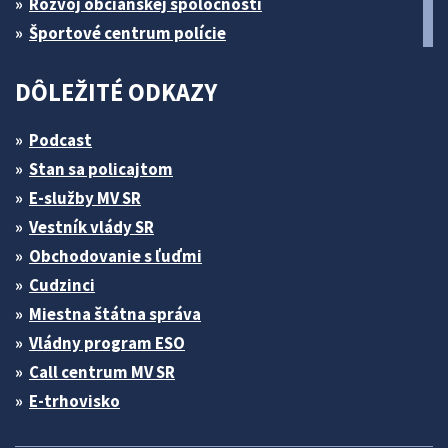
Rozvoj občianskej spoločnosti
Športové centrum polície
DÔLEŽITÉ ODKAZY
Podcast
Stan sa policajtom
E-služby MV SR
Vestník vlády SR
Obchodovanie s ľuďmi
Cudzinci
Miestna štátna správa
Vládny program ESO
Call centrum MV SR
E-trhovisko