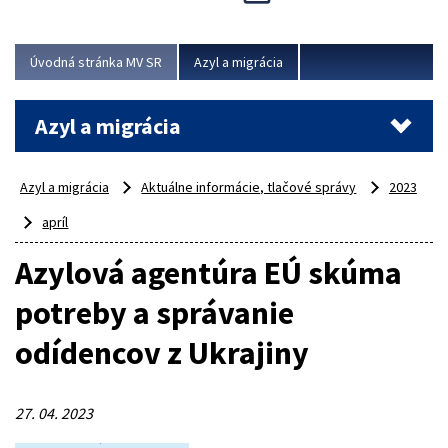
Viac
Úvodná stránka MV SR
Azyl a migrácia
Azyl a migrácia
Azyl a migrácia
Aktuálne informácie, tlačové správy
2023
apríl
Azylová agentúra EÚ skúma
potreby a správanie
odídencov z Ukrajiny
27. 04. 2023