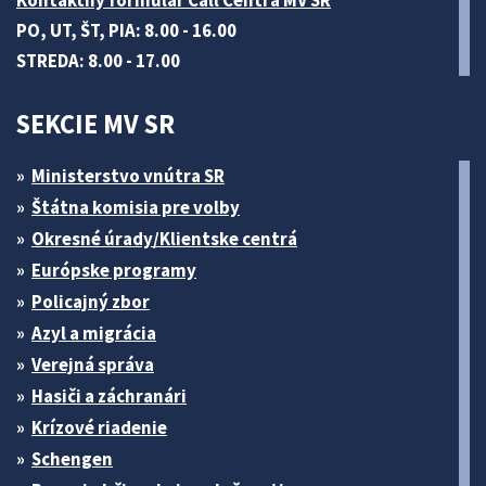
PO, UT, ŠT, PIA: 8.00 - 16.00
STREDA: 8.00 - 17.00
SEKCIE MV SR
Ministerstvo vnútra SR
Štátna komisia pre volby
Okresné úrady/Klientske centrá
Európske programy
Policajný zbor
Azyl a migrácia
Verejná správa
Hasiči a záchranári
Krízové riadenie
Schengen