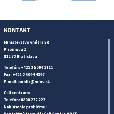
KONTAKT
Ministerstvo vnútra SR
Pribinova 2
812 72 Bratislava
Telefón: +421 2 5094 1111
Fax: +421 2 5094 4397
E-mail:
public@minv
.sk
Call centrum:
Telefón: 0800 222 222
Nahlásenie problému:
Kontaktný formulár Call Centra MV SR