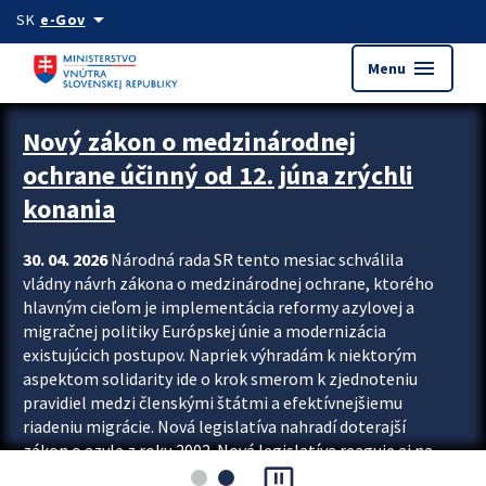
Preskocit na hlavný obsah
arrow_drop_down
SK
e-Gov
menu
Menu
Zastavit automatický posun upútavok
Nový zákon o medzinárodnej
ochrane účinný od 12. júna zrýchli
konania
30. 04. 2026
Národná rada SR tento mesiac schválila
vládny návrh zákona o medzinárodnej ochrane, ktorého
hlavným cieľom je implementácia reformy azylovej a
migračnej politiky Európskej únie a modernizácia
existujúcich postupov. Napriek výhradám k niektorým
aspektom solidarity ide o krok smerom k zjednoteniu
pravidiel medzi členskými štátmi a efektívnejšiemu
riadeniu migrácie. Nová legislatíva nahradí doterajší
zákon o azyle z roku 2002. Nová legislatíva reaguje aj na
pause_presentation
vývoj posledného desaťročia, počas...