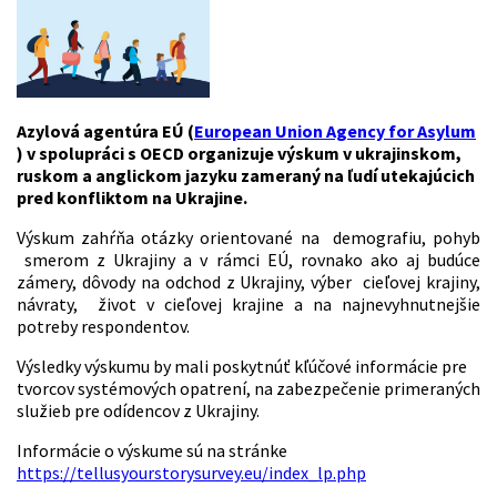
Azylová agentúra EÚ (
European Union Agency for Asylum
) v spolupráci s OECD organizuje výskum v ukrajinskom,
ruskom a anglickom jazyku zameraný na ľudí utekajúcich
pred konfliktom na Ukrajine.
Výskum zahŕňa otázky orientované na demografiu, pohyb
smerom z Ukrajiny a v rámci EÚ, rovnako ako aj budúce
zámery, dôvody na odchod z Ukrajiny, výber cieľovej krajiny,
návraty, život v cieľovej krajine a na najnevyhnutnejšie
potreby respondentov.
Výsledky výskumu by mali poskytnúť kľúčové informácie pre
tvorcov systémových opatrení, na zabezpečenie primeraných
služieb pre odídencov z Ukrajiny.
Informácie o výskume sú na stránke
https://tellusyourstorysurvey.eu/index_lp.php