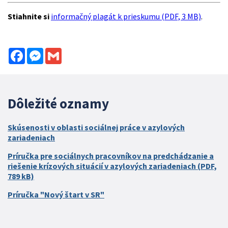
Stiahnite si
informačný plagát k prieskumu (PDF, 3 MB)
.
Facebook
Messenger
Gmail
Dôležité oznamy
Skúsenosti v oblasti sociálnej práce v azylových
zariadeniach
Príručka pre sociálnych pracovníkov na predchádzanie a
riešenie krízových situácií v azylových zariadeniach (PDF,
789 kB)
Príručka "Nový štart v SR"