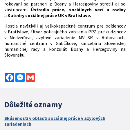
rokovaní sa partneri z Bosny a Hercegoviny stretli aj so
zástupcami
Ústredia práce, sociálnych vecí a rodiny
a
Katedry sociálnej práce UK v Bratislave.
Hostia navštívili aj veľkokapacitné centrum pre odídencov
v Bratislave, Útvar policajného zaistenia PPZ pre cudzincov
v Medveďove, azylové zariadenie MV SR v Rohovciach,
humanitné centrum v Gabčíkove, kanceláriu Slovenskej
humanitnej rady a konzulát Bosny a Hercegoviny na
Slovensku.
Facebook
Messenger
Gmail
Dôležité oznamy
Skúsenosti v oblasti sociálnej práce v azylových
zariadeniach