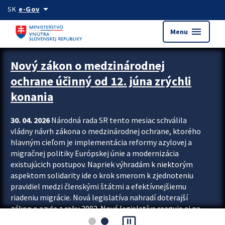
Preskocit na hlavný obsah
arrow_drop_down
SK
e-Gov
menu
Menu
Zastavit automatický posun upútavok
Nový zákon o medzinárodnej
ochrane účinný od 12. júna zrýchli
konania
30. 04. 2026
Národná rada SR tento mesiac schválila
vládny návrh zákona o medzinárodnej ochrane, ktorého
hlavným cieľom je implementácia reformy azylovej a
migračnej politiky Európskej únie a modernizácia
existujúcich postupov. Napriek výhradám k niektorým
aspektom solidarity ide o krok smerom k zjednoteniu
pravidiel medzi členskými štátmi a efektívnejšiemu
riadeniu migrácie. Nová legislatíva nahradí doterajší
zákon o azyle z roku 2002. Nová legislatíva reaguje aj na
pause_presentation
vývoj posledného desaťročia, počas...