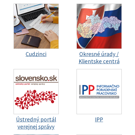
Cudzinci
Okresné úrady /
Klientske centrá
Ústredný portál
IPP
verejnej správy