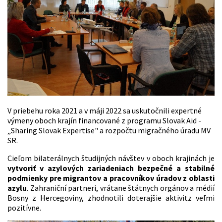
V priebehu roka 2021 a v máji 2022 sa uskutočnili expertné
výmeny oboch krajín financované z programu Slovak Aid -
„Sharing Slovak Expertise" a rozpočtu migračného úradu MV
SR.
Cieľom bilaterálnych študijných návštev v oboch krajinách je
vytvoriť v azylových zariadeniach bezpečné a stabilné
podmienky pre migrantov a pracovníkov úradov z oblasti
azylu
. Zahraniční partneri, vrátane štátnych orgánov a médií
Bosny z Hercegoviny, zhodnotili doterajšie aktivitz veľmi
pozitívne.