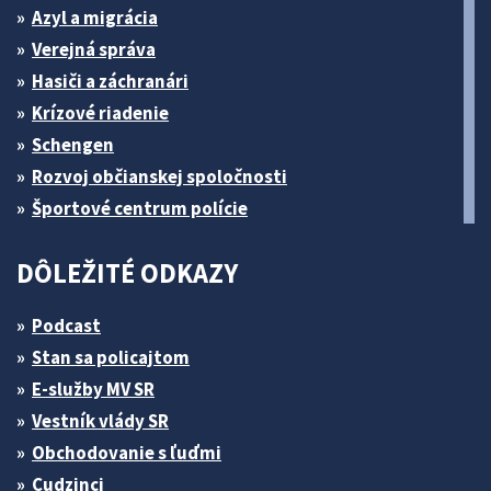
Azyl a migrácia
Verejná správa
Hasiči a záchranári
Krízové riadenie
Schengen
Rozvoj občianskej spoločnosti
Športové centrum polície
DÔLEŽITÉ ODKAZY
Podcast
Stan sa policajtom
E-služby MV SR
Vestník vlády SR
Obchodovanie s ľuďmi
Cudzinci