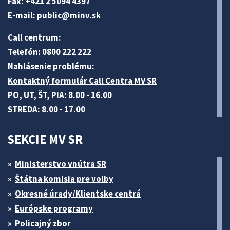
Fax: +421 2 5094 4397
E-mail:
public@minv
.sk
Call centrum:
Telefón: 0800 222 222
Nahlásenie problému:
Kontaktný formulár Call Centra MV SR
PO, UT, ŠT, PIA: 8.00 - 16.00
STREDA: 8.00 - 17.00
SEKCIE MV SR
Ministerstvo vnútra SR
Štátna komisia pre volby
Okresné úrady/Klientske centrá
Európske programy
Policajný zbor