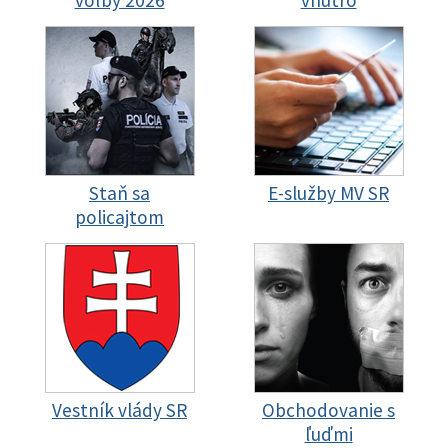
Staň sa
E-služby MV SR
policajtom
Vestník vlády SR
Obchodovanie s
ľuďmi