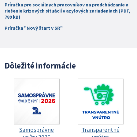
Príručka pre sociálnych pracovníkov na predchádzanie a
riešenie krízových situácií v azylových zariadeniach (PDF,
789 kB)
Príručka "Nový štart v SR"
Dôležité informácie
Samosprávne
Transparentné
voľby 2026
vnútro