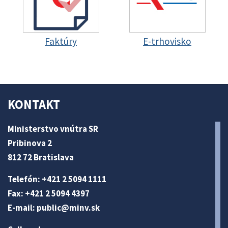
Faktúry
E-trhovisko
KONTAKT
Ministerstvo vnútra SR
Pribinova 2
812 72 Bratislava
Telefón: +421 2 5094 1111
Fax: +421 2 5094 4397
E-mail:
public@minv
.sk