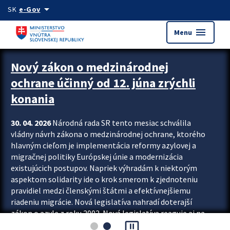
Preskocit na hlavný obsah
arrow_drop_down
SK
e-Gov
menu
Menu
Zastavit automatický posun upútavok
Nový zákon o medzinárodnej
ochrane účinný od 12. júna zrýchli
konania
30. 04. 2026
Národná rada SR tento mesiac schválila
vládny návrh zákona o medzinárodnej ochrane, ktorého
hlavným cieľom je implementácia reformy azylovej a
migračnej politiky Európskej únie a modernizácia
existujúcich postupov. Napriek výhradám k niektorým
aspektom solidarity ide o krok smerom k zjednoteniu
pravidiel medzi členskými štátmi a efektívnejšiemu
riadeniu migrácie. Nová legislatíva nahradí doterajší
zákon o azyle z roku 2002. Nová legislatíva reaguje aj na
pause_presentation
vývoj posledného desaťročia, počas...