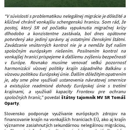
“V súvislosti s problematikou nelegálnej migrácie je dôležité a
kľúčové chrániť vonkajšiu schengenskú hranicu. Som rád, že
postoj, ktorý SR od počiatku vypuknutia migračnej krízy
dlhodobo a konzistentne zastávala, bol dnes opätovne
potvrdený ako jediný správny aj ostatnými členskými štátmi.
Zavádzanie vnútorných kontrol nie je a nemôže byť našim
spoločným európskym riešením. Posilnením kontrol na
vonkajšej hranici prispejeme k ďalšiemu zvýšeniu bezpečnosti
v Európe.
Rovnako musíme venovať veľkú pozornosť
harmonizácii vízovej politiky krajín západného Balkánu s
vízovou politikou Európskej únie.
Ďalším dôležitým opatrením
je, aby sme plne využívali ustanovenia návratovej smernice
a existujúce readmisné dohody Európskej únie s tretími
krajinami, a využívali kapacity Frontexu pre ochranu
spoločných hraníc,”
povedal
štátny tajomník MV SR Tomáš
Oparty
.
Slovensko podporuje využívanie európskych zdrojov na
financovanie krajín na vonkajších hraniciach EÚ, ako aj krajín
významne zasiahnutých sekundárnou nelegálnou migráciou,