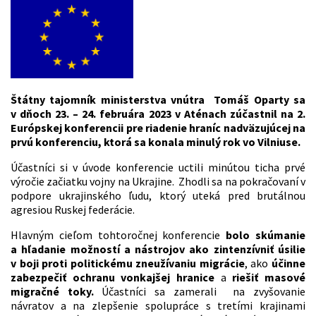
Štátny tajomník ministerstva vnútra Tomáš Oparty sa
v dňoch 23. – 24. februára 2023 v Aténach zúčastnil na 2.
Európskej konferencii pre riadenie hraníc nadväzujúcej na
prvú konferenciu, ktorá sa konala minulý rok vo Vilniuse.
Účastníci si v úvode konferencie uctili minútou ticha prvé
výročie začiatku vojny na Ukrajine. Zhodli sa na pokračovaní v
podpore ukrajinského ľudu, ktorý uteká pred brutálnou
agresiou Ruskej federácie.
Hlavným cieľom tohtoročnej konferencie
bolo skúmanie
a hľadanie možností a nástrojov ako zintenzívniť úsilie
v boji proti politickému zneužívaniu migrácie
, ako
účinne
zabezpečiť ochranu vonkajšej hranice
a
riešiť masové
migračné toky.
Účastníci sa zamerali na zvyšovanie
návratov a na zlepšenie spolupráce s tretími krajinami