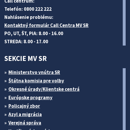
Call centrum:
Telefón: 0800 222 222
Nahlásenie problému:
Kontaktný formulár Call Centra MV SR
PO, UT, ŠT, PIA: 8.00 - 16.00
STREDA: 8.00 - 17.00
SEKCIE MV SR
Ministerstvo vnútra SR
Štátna komisia pre volby
Okresné úrady/Klientske centrá
Európske programy
Policajný zbor
Azyl a migrácia
Verejná správa