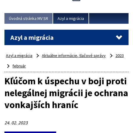
Viac
Úvodná stránka MV SR
Azyl a migrácia
Azyl a migrácia
Azyl a migrácia
Aktuálne informácie, tlačové správy
2023
február
Kľúčom k úspechu v boji proti
nelegálnej migrácii je ochrana
vonkajších hraníc
24. 02. 2023