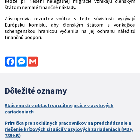
keďže pri riešení nelegálnej migrácie vznikajú členským
štátom nemalé finančné náklady.
Zástupcovia rezortov vnútra v tejto súvislosti vyzývajú
Európsku komisiu, aby členským štátom s vonkajšou
schengenskou hranicou vyčlenila na jej ochranu náležitú
finančnú podporu.
Facebook
Messenger
Gmail
Dôležité oznamy
Skúsenosti v oblasti sociálnej práce v azylových
zariadeniach
Príručka pre sociálnych pracovníkov na predchádzanie a
riešenie krízových situácií v azylových zariadeniach (PDF,
789 kB)