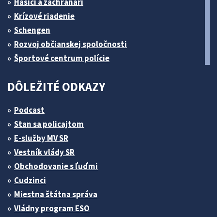
Hasiči a záchranári
Krízové riadenie
Schengen
Rozvoj občianskej spoločnosti
Športové centrum polície
DÔLEŽITÉ ODKAZY
Podcast
Stan sa policajtom
E-služby MV SR
Vestník vlády SR
Obchodovanie s ľuďmi
Cudzinci
Miestna štátna správa
Vládny program ESO