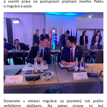
a ocenili práce na postupnom prijímaní nového Paktu
o migrácii a azyle.
Slovensko v oblasti migrácie za posledný rok prešlo
neľahkými skúškami. Na jednej strane to bol