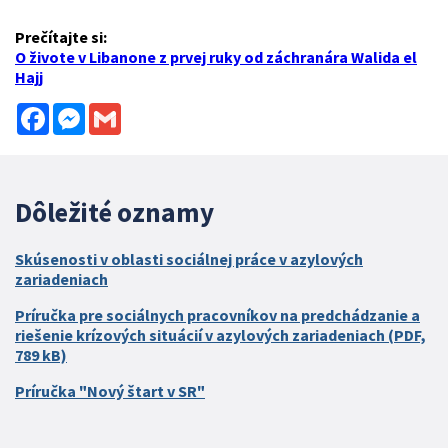
Prečítajte si:
O živote v Libanone z prvej ruky od záchranára Walida el
Hajj
Facebook
Messenger
Gmail
Dôležité oznamy
Skúsenosti v oblasti sociálnej práce v azylových
zariadeniach
Príručka pre sociálnych pracovníkov na predchádzanie a
riešenie krízových situácií v azylových zariadeniach (PDF,
789 kB)
Príručka "Nový štart v SR"