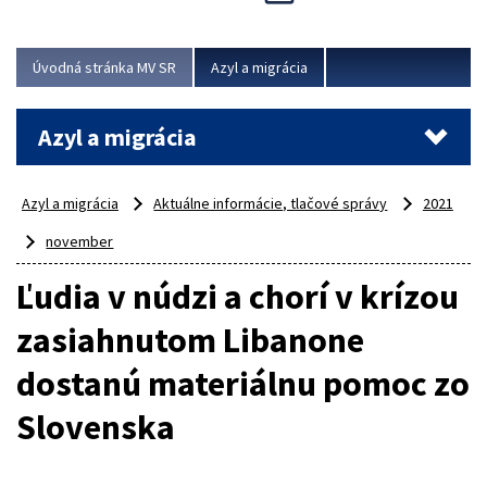
Viac
Úvodná stránka MV SR
Azyl a migrácia
Azyl a migrácia
Azyl a migrácia
Aktuálne informácie, tlačové správy
2021
november
Ľudia v núdzi a chorí v krízou
zasiahnutom Libanone
dostanú materiálnu pomoc zo
Slovenska