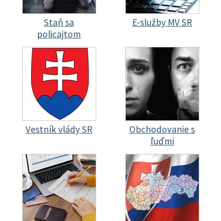
Staň sa
E-služby MV SR
policajtom
Vestník vlády SR
Obchodovanie s
ľuďmi