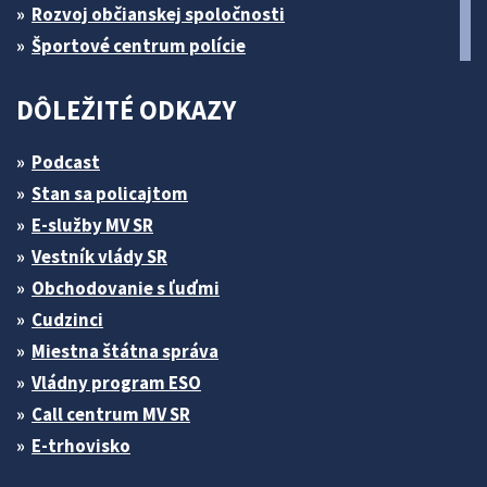
Rozvoj občianskej spoločnosti
Športové centrum polície
DÔLEŽITÉ ODKAZY
Podcast
Stan sa policajtom
E-služby MV SR
Vestník vlády SR
Obchodovanie s ľuďmi
Cudzinci
Miestna štátna správa
Vládny program ESO
Call centrum MV SR
E-trhovisko