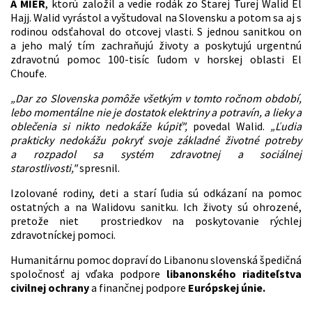
A MIER
, ktorú založil a vedie rodák zo Starej Turej Walid El
Hajj. Walid vyrástol a vyštudoval na Slovensku a potom sa aj s
rodinou odsťahoval do otcovej vlasti. S jednou sanitkou on
a jeho malý tím zachraňujú životy a poskytujú urgentnú
zdravotnú pomoc 100-tisíc ľudom v horskej oblasti El
Choufe.
„Dar zo Slovenska pomôže všetkým v tomto ročnom období,
lebo momentálne nie je dostatok elektriny a potravín, a lieky a
oblečenia si nikto nedokáže kúpiť",
povedal Walid.
„Ľudia
prakticky nedokážu pokryť svoje základné životné potreby
a rozpadol sa systém zdravotnej a sociálnej
starostlivosti,"
spresnil.
Izolované rodiny, deti a starí ľudia sú odkázaní na pomoc
ostatných a na Walidovu sanitku. Ich životy sú ohrozené,
pretože niet prostriedkov na poskytovanie rýchlej
zdravotníckej pomoci.
Humanitárnu pomoc dopraví do Libanonu slovenská špedičná
spoločnosť aj vďaka podpore
libanonského riaditeľstva
civilnej ochrany
a finančnej podpore
Európskej únie.