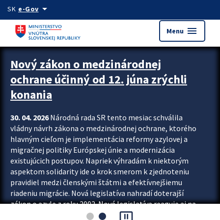
Preskocit na hlavný obsah
arrow_drop_down
SK
e-Gov
menu
Menu
Zastavit automatický posun upútavok
Nový zákon o medzinárodnej
ochrane účinný od 12. júna zrýchli
konania
30. 04. 2026
Národná rada SR tento mesiac schválila
vládny návrh zákona o medzinárodnej ochrane, ktorého
hlavným cieľom je implementácia reformy azylovej a
migračnej politiky Európskej únie a modernizácia
existujúcich postupov. Napriek výhradám k niektorým
aspektom solidarity ide o krok smerom k zjednoteniu
pravidiel medzi členskými štátmi a efektívnejšiemu
riadeniu migrácie. Nová legislatíva nahradí doterajší
zákon o azyle z roku 2002. Nová legislatíva reaguje aj na
pause_presentation
vývoj posledného desaťročia, počas...