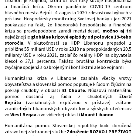
Libanon je krajinou, ktorú už dva roky sužuje hospodárska
a finančná kríza. Okrem pandémie COVID-19 centrum
hlavného mesta Bejrút 4. augusta 2020 zdevastoval výbuch v
prístave. Hospodársky monitoring Svetovej banky z jari 2021
poukazuje na fakt, že libanonská hospodárska a finančná
kríza sa pravdepodobne zaradí medzi desať,
možno aj tri
najvážnejšie
globálne krízové ​​epizódy od polovice 19-teho
storočia
. V skutočnosti sa HDP Libanonu prepadol z
približne 55 miliárd USD v roku 2018 na predpokladaných 20,5
miliardy USD v roku 2021, zatiaľ čo reálny HDP na obyvateľa
klesol o 37,1 percenta. Takáto brutálna kontrakcia býva
zvyčajne spojená s ozbrojenými konfliktmi alebo vojnami.
Humanitárna kríza v Libanone zasiahla všetky vrstvy
obyvateľstva a slovenská pomoc poputuje k ľudom žijúcim na
pokraji chudoby v oblasti
El
Choufe
. Núdzovú materiálnu
pomoc dostanú aj ľudia z chudobných
štvrtí
Bejrútu
(zasiahnutých explóziou v prístave) vrátane
zraniteľných libanonských obyvateľov a sýrskych utečencov
vo
West Beqaa
a vo vidieckej oblasti
Mount Libanon
.
Humanitárna pomoc Slovenskej republiky bude doručená
zdravotnej záchrannej službe
Združenie ROZVOJ PRE ŽIVOT