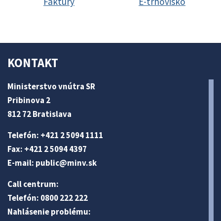
Faktúry
E-trhovisko
KONTAKT
Ministerstvo vnútra SR
Pribinova 2
812 72 Bratislava
Telefón: +421 2 5094 1111
Fax: +421 2 5094 4397
E-mail:
public@minv
.sk
Call centrum:
Telefón: 0800 222 222
Nahlásenie problému: