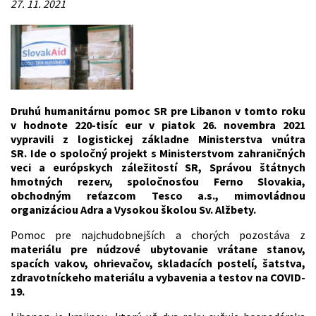
27. 11. 2021
Druhú humanitárnu pomoc SR pre Libanon v tomto roku
v hodnote 220-tisíc eur v piatok 26. novembra 2021
vypravili z logistickej základne Ministerstva vnútra
SR. Ide o spoločný projekt s Ministerstvom zahraničných
veci a európskych záležitostí SR, Správou štátnych
hmotných rezerv, spoločnosťou Ferno Slovakia,
obchodným reťazcom Tesco a.s., mimovládnou
organizáciou Adra a Vysokou školou Sv. Alžbety.
Pomoc pre najchudobnejších a chorých pozostáva z
materiálu pre núdzové ubytovanie vrátane stanov,
spacích vakov, ohrievačov, skladacích postelí, šatstva,
zdravotníckeho materiálu a vybavenia a testov na COVID-
19.