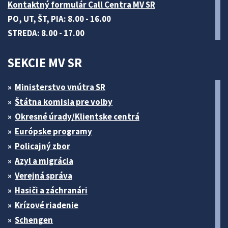
Kontaktný formulár Call Centra MV SR
PO, UT, ŠT, PIA: 8.00 - 16.00
STREDA: 8.00 - 17.00
SEKCIE MV SR
Ministerstvo vnútra SR
Štátna komisia pre volby
Okresné úrady/Klientske centrá
Európske programy
Policajný zbor
Azyl a migrácia
Verejná správa
Hasiči a záchranári
Krízové riadenie
Schengen