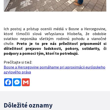
Ich postoj a prístup ocenili médiá v Bosne a Hercegovine,
ktoré tlmočili slová veľvyslanca Hlobeňa, že obdobie
sviatkov neponúka všetkým rodinnú pohodu a vianočné
chvíle.
Preto je to pre nás príležitosť pripomenúť si
dôležitosť prejavov ľudskosti, pokory, solidarity, či
podpory a pomoci tým, ktorí to potrebujú.
Prečítajte si tiež:
Bosne a Hercegovine pomáhame pri aproximácii európskeho
azylového práva
Facebook
Messenger
Gmail
Dôležité oznamy