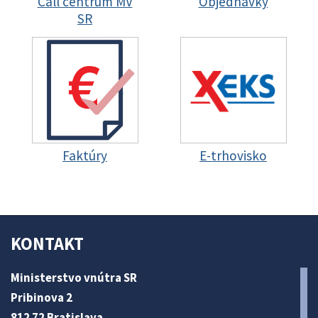
Call centrum MV
Objednávky
SR
Faktúry
E-trhovisko
KONTAKT
Ministerstvo vnútra SR
Pribinova 2
812 72 Bratislava