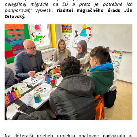
nelegálnej migrácie na EÚ a preto je potrebné ich
podporovať,"
vysvetlil
riaditeľ migračného úradu Ján
Orlovský.
Na doterajší priebeh projektu opätovne nadviazala aj