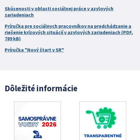
Skúsenosti v oblasti sociálnej práce v azylových
zariadeniach
Príručka pre sociálnych pracovníkov na predchádzanie a
riešenie krízových situácií v azylových zariadeniach (PDF,
789 kB)
Príručka "Nový štart v SR"
Dôležité informácie