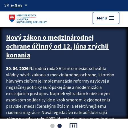
Preskocit na hlavný obsah
arrow_drop_down
SK
e-Gov
menu
Menu
Zastavit automatický posun upútavok
Nový zákon o medzinárodnej
ochrane účinný od 12. júna zrýchli
konania
30. 04. 2026
Národná rada SR tento mesiac schválila
vládny návrh zákona o medzinárodnej ochrane, ktorého
hlavným cieľom je implementácia reformy azylovej a
migračnej politiky Európskej únie a modernizácia
existujúcich postupov. Napriek výhradám k niektorým
aspektom solidarity ide o krok smerom k zjednoteniu
pravidiel medzi členskými štátmi a efektívnejšiemu
riadeniu migrácie. Nová legislatíva nahradí doterajší
zákon o azyle z roku 2002. Nová legislatíva reaguje aj na
pause_presentation
vývoj posledného desaťročia, počas...