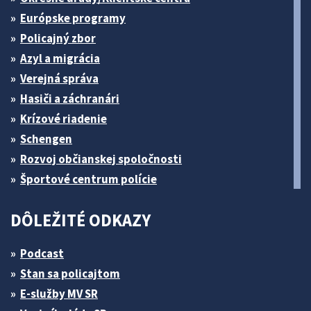
Európske programy
Policajný zbor
Azyl a migrácia
Verejná správa
Hasiči a záchranári
Krízové riadenie
Schengen
Rozvoj občianskej spoločnosti
Športové centrum polície
DÔLEŽITÉ ODKAZY
Podcast
Stan sa policajtom
E-služby MV SR