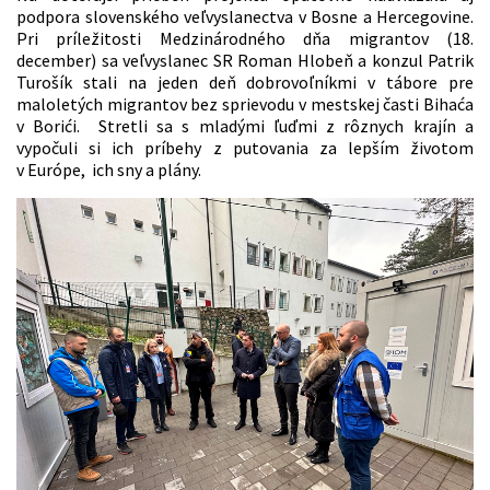
podpora slovenského veľvyslanectva v Bosne a Hercegovine.
Pri príležitosti Medzinárodného dňa migrantov (18.
december) sa veľvyslanec SR Roman Hlobeň a konzul Patrik
Turošík stali na jeden deň dobrovoľníkmi v tábore pre
maloletých migrantov bez sprievodu v mestskej časti Bihaća
v Borići. Stretli sa s mladými ľuďmi z rôznych krajín a
vypočuli si ich príbehy z putovania za lepším životom
v Európe, ich sny a plány.