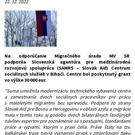
22. 12. 2022
Na odporúčanie Migračného úradu MV SR
podporila Slovenská agentúra pre medzinárodnú
rozvojovú spoluprácu (SAMRS – Slovak Aid) Centrum
sociálnych služieb v Bihaći. Centru bol poskytnutý grant
vo výške 30 000 eur.
"Suma umožnila modernizáciu technického vybavenia centra
a zamestnanie dvoch sociálnych pracovníkov pre prácu
s maloletými migrantmi bez sprievodu. Podpora zo strany
Slovak Aid pre Bosnu a Hercegovinu v oblasti azylu a migrácie
mala v tomto roku aj podobu dvoch bilaterálnych študijných
návštev expertov pre zoznámenie sa s postupmi, štandardami
práce a výzvami, ktorým v praxi čelia. Práve štáty na tzv.
balkánskej trase tvoria významný prvok v zmierňovaní tlaku