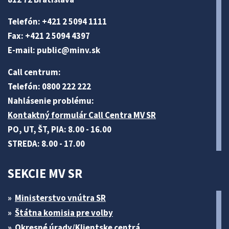
Telefón: +421 2 5094 1111
Fax: +421 2 5094 4397
E-mail:
public@minv
.sk
Call centrum:
Telefón: 0800 222 222
Nahlásenie problému:
Kontaktný formulár Call Centra MV SR
PO, UT, ŠT, PIA: 8.00 - 16.00
STREDA: 8.00 - 17.00
SEKCIE MV SR
Ministerstvo vnútra SR
Štátna komisia pre volby
Okresné úrady/Klientske centrá