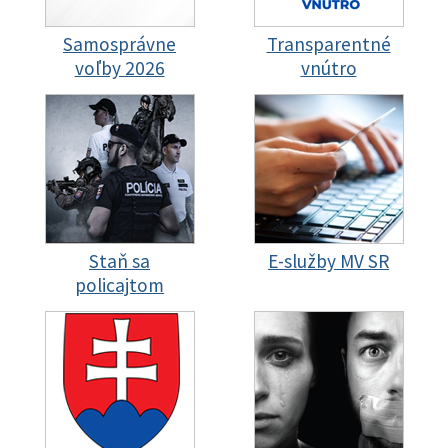
Samosprávne
Transparentné
voľby 2026
vnútro
Staň sa
E-služby MV SR
policajtom