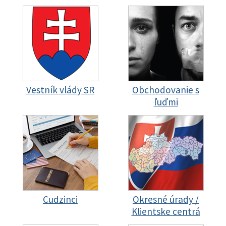
Vestník vlády SR
Obchodovanie s
ľuďmi
Cudzinci
Okresné úrady /
Klientske centrá