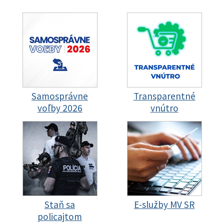
Samosprávne
Transparentné
voľby 2026
vnútro
Staň sa
E-služby MV SR
policajtom