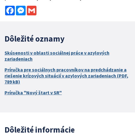
Facebook
Messenger
Gmail
Dôležité oznamy
Skúsenosti v oblasti sociálnej práce v azylových
zariadeniach
Príručka pre sociálnych pracovníkov na predchádzanie a
riešenie krízových situácií v azylových zariadeniach (PDF,
789 kB)
Príručka "Nový štart v SR"
Dôležité informácie