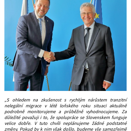
„S ohledem na zkušenost s rychlým nárůstem tranzitní
nelegální migrace v létě loňského roku situaci aktuálně
podrobně monitorujeme a průběžně vyhodnocujeme. Za
důležité považuji i to, že spolupráce se Slovenskem funguje
velice dobře. V tuto chvíli neplánujeme žádné podstatné
změny. Pokud by k nim však došlo, budeme vše samozřejmě