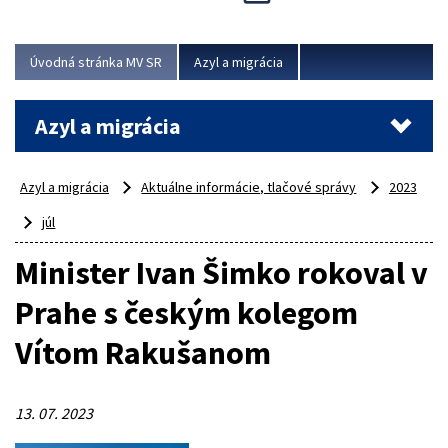
Viac
Úvodná stránka MV SR
Azyl a migrácia
Azyl a migrácia
Azyl a migrácia
Aktuálne informácie, tlačové správy
2023
júl
Minister Ivan Šimko rokoval v
Prahe s českým kolegom
Vítom Rakušanom
13. 07. 2023