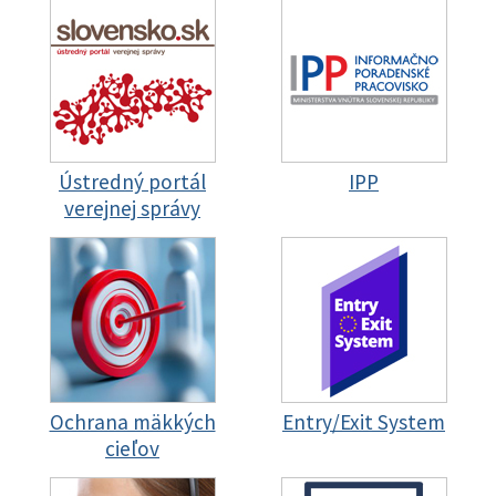
Ústredný portál
IPP
verejnej správy
Ochrana mäkkých
Entry/Exit System
cieľov