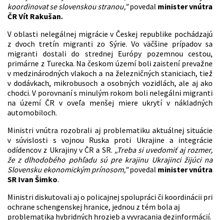
koordinovat se slovenskou stranou,"
povedal
minister vnútra
ČR Vít Rakušan.
V oblasti nelegálnej migrácie v Českej republike pochádzajú
z dvoch tretín migranti zo Sýrie. Vo väčšine prípadov sa
migranti dostali do strednej Európy pozemnou cestou,
primárne z Turecka. Na českom území boli zaistení prevažne
v medzinárodných vlakoch a na železničných staniciach, tiež
v dodávkach, mikrobusoch a osobných vozidlách, ale aj ako
chodci. V porovnaní s minulým rokom boli nelegálni migranti
na území ČR v oveľa menšej miere ukrytí v nákladných
automobiloch.
Ministri vnútra rozobrali aj problematiku aktuálnej situácie
v súvislosti s vojnou Ruska proti Ukrajine a integrácie
odídencov z Ukrajiny v ČR a SR.
„Treba si uvedomiť aj rozmer,
že z dlhodobého pohľadu sú pre krajinu Ukrajinci žijúci na
Slovensku ekonomickým prínosom,"
povedal
minister vnútra
SR Ivan Šimko
.
Ministri diskutovali aj o policajnej spolupráci či koordinácii pri
ochrane schengenskej hranice, jednou z tém bola aj
problematika hybridných hrozieb a vyvracania dezinformácií.