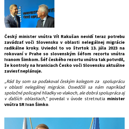
Český minister vnútra Vít Rakušan nevidí teraz potrebu
zavádzať voči Slovensku v oblasti nelegálnej migrácie
radikálne kroky. Uviedol to vo štvrtok 13. júla 2023 na
rokovaní v Prahe so slovenským šéfom rezortu vnútra
Ivanom Šimkom. Šéf českého rezortu vnútra tak potvrdil,
že kontroly na hraniciach Česko voči Slovensku aktuálne
zaviesť neplánuje.
„Rád by som sa poďakoval českým kolegom za spoluprácu
v oblasti nelegálnej migrácie. Osvedčili sa nám napríklad
spoločné policajné hliadky vo vlakoch, ale dobrá spolupráca aj
v ďalších oblastiach,"
povedal v úvode stretnutia
minister
vnútra SR Ivan Šimko
.