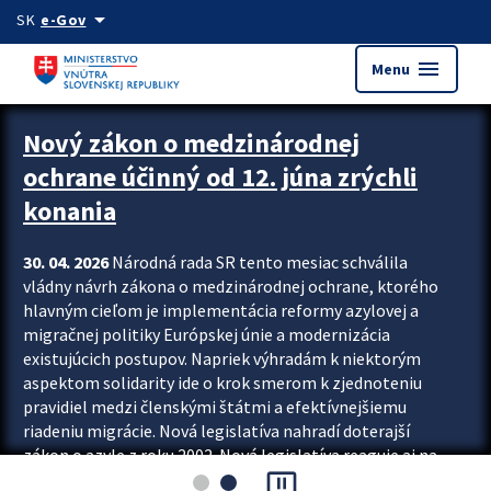
Preskocit na hlavný obsah
arrow_drop_down
SK
e-Gov
menu
Menu
Zastavit automatický posun upútavok
Nový zákon o medzinárodnej
ochrane účinný od 12. júna zrýchli
konania
30. 04. 2026
Národná rada SR tento mesiac schválila
vládny návrh zákona o medzinárodnej ochrane, ktorého
hlavným cieľom je implementácia reformy azylovej a
migračnej politiky Európskej únie a modernizácia
existujúcich postupov. Napriek výhradám k niektorým
aspektom solidarity ide o krok smerom k zjednoteniu
pravidiel medzi členskými štátmi a efektívnejšiemu
riadeniu migrácie. Nová legislatíva nahradí doterajší
zákon o azyle z roku 2002. Nová legislatíva reaguje aj na
pause_presentation
vývoj posledného desaťročia, počas...