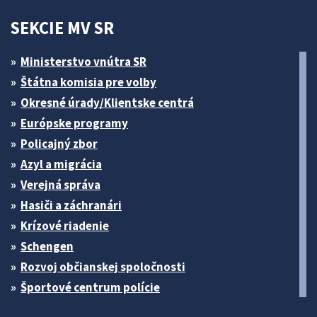
SEKCIE MV SR
Ministerstvo vnútra SR
Štátna komisia pre volby
Okresné úrady/Klientske centrá
Európske programy
Policajný zbor
Azyl a migrácia
Verejná správa
Hasiči a záchranári
Krízové riadenie
Schengen
Rozvoj občianskej spoločnosti
Športové centrum polície