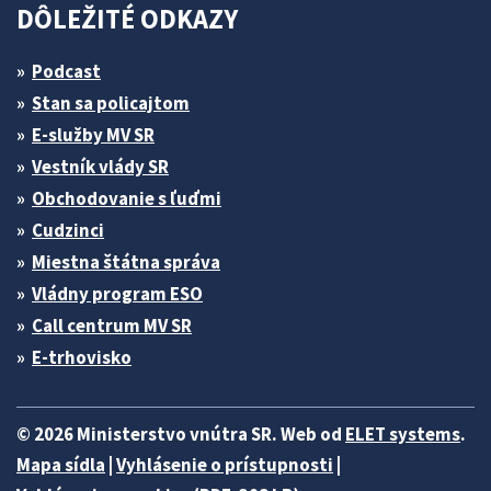
DÔLEŽITÉ ODKAZY
Podcast
Stan sa policajtom
E-služby MV SR
Vestník vlády SR
Obchodovanie s ľuďmi
Cudzinci
Miestna štátna správa
Vládny program ESO
Call centrum MV SR
E-trhovisko
© 2026 Ministerstvo vnútra SR. Web od
ELET systems
.
Mapa sídla
|
Vyhlásenie o prístupnosti
|