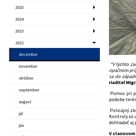
2025
2024
2023
2022
december
“V týchto z
november
opačnom pr
sa do západn
október
riaditeľ Mi
september
Pomoc pri pr
podobe teré
august
Policajný zbo
júl
Kontroly sú 
dohliadať aj
jún
V stanovom