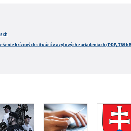
iach
ešenie krízových situácií v azylových zariadeniach (PDF, 789 k