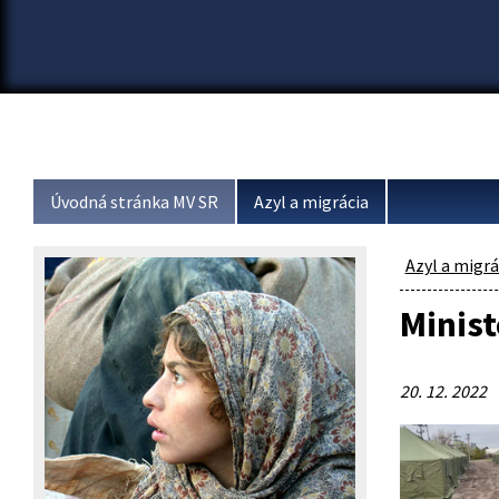
Úvodná stránka MV SR
Azyl a migrácia
Azyl a migrá
Minist
20. 12. 2022