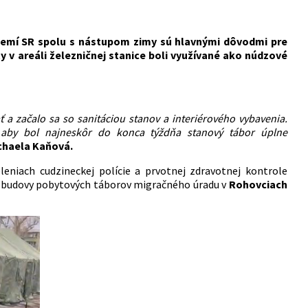
zemí SR spolu s nástupom zimy sú hlavnými dôvodmi pre
 v areáli železničnej stanice boli využívané ako núdzové
ť a
zač
alo
sa so sanit
áciou stanov a interi
é
rov
é
ho vybavenia.
 aby bol najneskôr do konca týždňa stanový tábor úplne
ichaela Kaňová.
niach cudzineckej polície a prvotnej zdravotnej kontrole
é budovy pobytových táborov migračného úradu v
Rohovciach