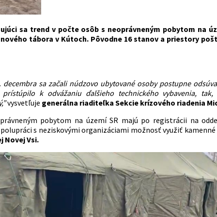
žujúci sa trend v počte osôb s neoprávneným pobytom na ú
anového tábora v Kútoch. Pôvodne 16 stanov a priestory pošty
0. decembra
sa začali
núdzovo ubytovan
é
osoby postupne odsúva
prístúpi
lo
k odvážaniu ďalšieho technick
é
ho vybavenia, tak,
,”
vysvetľuje
generálna riaditeľka Sekcie krízového riadenia M
právneným pobytom na území SR majú po registrácii na oddele
spolupráci s neziskovými organizáciami možnosť využiť kamenn
j Novej Vsi.