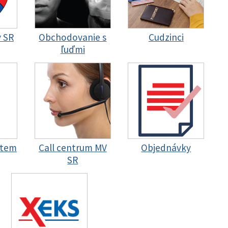
y SR
Obchodovanie s
Cudzinci
ľuďmi
stem
Call centrum MV
Objednávky
SR