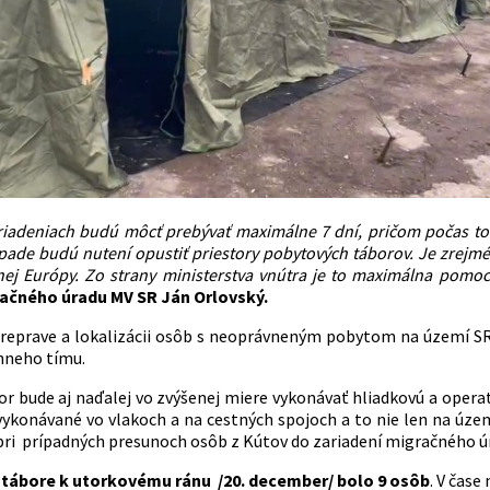
ariadeniach budú môcť prebývať
maxim
álne 7 dní, pričom počas t
ípade budú
nuten
í opustiť priestory pobytový
ch t
áborov. Je zrejm
é
ej Eur
ó
py. Zo strany ministerstva vnútra je to maximálna pomoc
gračného úradu MV SR Ján Orlovský.
eprave a lokalizácii osôb s neoprávneným pobytom na území SR 
nneho tímu.
r bude aj naďalej vo zvýšenej miere vykonávať hliadkovú a operatí
vykonávané vo vlakoch a na cestných spojoch a to nie len na územ
 pri prípadných presunoch osôb z Kútov do zariadení migračného ú
 tábore k utorkovému
ránu /20. december/ bolo 9 osôb
. V čas