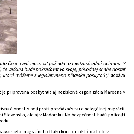
ohto času majú možnosť pož
iada
ť o medzinárodnú ochranu. V
, že väčšina bude pokračovať vo svojej pôvodnej snahe dostať
, ktorú môžeme z legislatívneho hľadiska poskytnúť,”
dodáva
je pripravená poskytnúť aj nezisková organizácia Mareena v
vnu činnosť v boji proti prevádzačstvu a nelegálnej migrácii.
í Slovenska, ale aj v Maďarsku. Na bezpečnosť budú policajti
radu.
e najväčšieho migračného tlaku koncom októbra bolo v