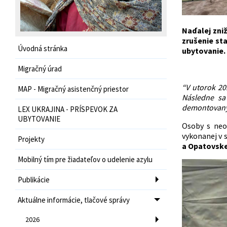
Naďalej zni
zrušenie st
Úvodná stránka
ubytovanie.
Migračný úrad
“V utorok 2
MAP - Migračný asistenčný priestor
Následne sa 
demontovaný
LEX UKRAJINA - PRÍSPEVOK ZA
UBYTOVANIE
Osoby s neo
vykonanej v 
Projekty
a Opatovske
Mobilný tím pre žiadateľov o udelenie azylu
Publikácie
Aktuálne informácie, tlačové správy
2026