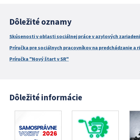
Dôležité oznamy
Skúsenosti v oblasti sociálnej práce v azylových zariaden
Príručka pre sociálnych pracovníkov na predchádzanie a ri
Príručka "Nový štart v SR"
Dôležité informácie