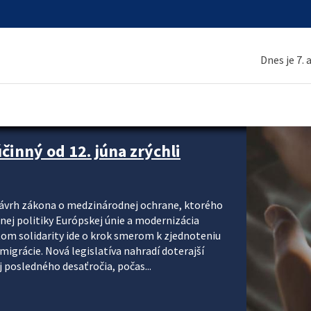
Dnes je 7.
inný od 12. júna zrýchli
návrh zákona o medzinárodnej ochrane, ktorého
ej politiky Európskej únie a modernizácia
om solidarity ide o krok smerom k zjednoteniu
migrácie. Nová legislatíva nahradí doterajší
j posledného desaťročia, počas...