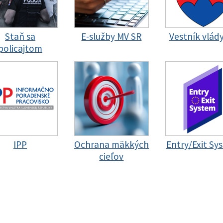
Staň sa
E-služby MV SR
Vestník vlád
policajtom
IPP
Ochrana mäkkých
Entry/Exit Sy
cieľov