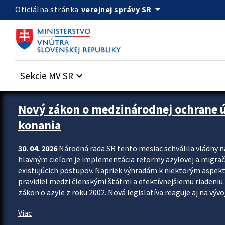
Preskocit na hlavný obsah
arrow_drop_down
verejnej správy SR
Oficiálna stránka
Sekcie MV SR
keyboard_arrow_down
Zastavit automatický posun upútavok
Nový zákon o medzinárodnej ochrane úč
konania
30. 04. 2026
Národná rada SR tento mesiac schválila vládny 
hlavným cieľom je implementácia reformy azylovej a migračn
existujúcich postupov. Napriek výhradám k niektorým aspekt
pravidiel medzi členskými štátmi a efektívnejšiemu riadeniu 
zákon o azyle z roku 2002. Nová legislatíva reaguje aj na vývo
Viac