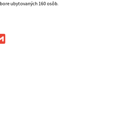
bore ubytovaných 160 osôb.
ok
ssenger
Gmail