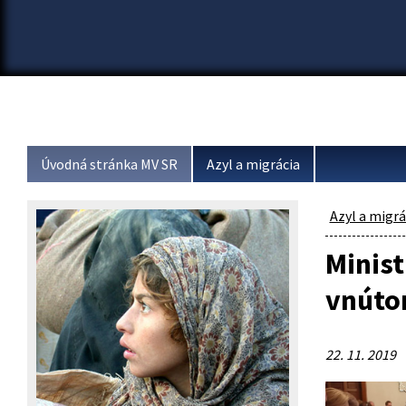
Úvodná stránka MV SR
Azyl a migrácia
Azyl a migrá
Minist
vnútor
22. 11. 2019