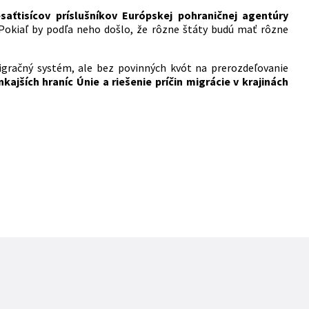
saťtisícov príslušníkov Európskej pohraničnej agentúry
 Pokiaľ by podľa neho došlo, že rôzne štáty budú mať rôzne
igračný systém, ale bez povinných kvót na prerozdeľovanie
kajších hraníc Únie a riešenie príčin migrácie v krajinách