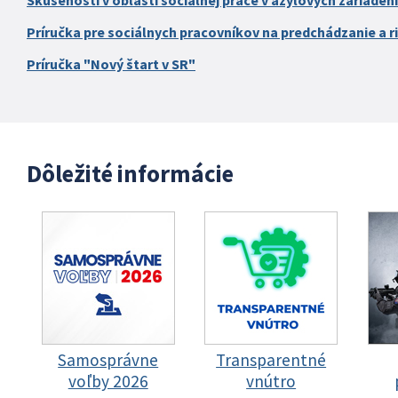
Skúsenosti v oblasti sociálnej práce v azylových zariaden
Príručka pre sociálnych pracovníkov na predchádzanie a ri
Príručka "Nový štart v SR"
Dôležité informácie
Samosprávne
Transparentné
voľby 2026
vnútro