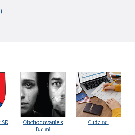
B)
y SR
Obchodovanie s
Cudzinci
ľuďmi