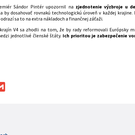
emiér Sándor Pintér upozornil na
zjednotenie výzbroje u de
la by dosahovať rovnakú technologickú úroveň v každej krajine.
odrazí sa to na extra nákladoch a finančnej záťaži.
krajín V4 sa zhodli na tom, že by rady reformovali Európsky m
dzi jednotlivé členské štáty.
Ich prioritou je zabezpečenie von
ok
ssenger
Gmail