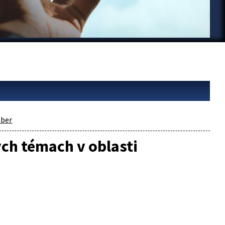
ber
ych témach v oblasti