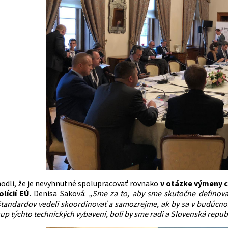
zhodli, že je nevyhnutné spolupracovať rovnako
v otázke výmeny ci
lícií EÚ
.
Denisa
Saková:
„Sme za to, aby sme skutočne definoval
štandardov vedeli skoordinovať a samozrejme, ak by sa v budúcnost
p týchto technických vybavení, boli by sme radi a Slovenská repub