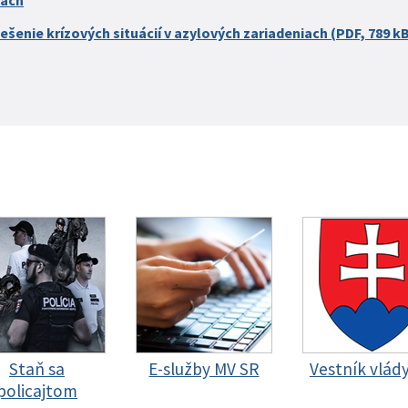
iach
ešenie krízových situácií v azylových zariadeniach (PDF, 789 k
Staň sa
E-služby MV SR
Vestník vlád
policajtom