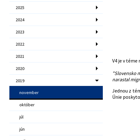
2025
2024
2023
2022
2021
V4 je v téme
2020
"Slovensko mô
narastal migr
2019
Jednou z tém
november
Únie poskyto
október
júl
jún