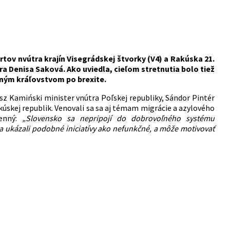
tov nvútra krajín Visegrádskej štvorky (V4) a Rakúska 21.
ra
Denisa
Saková.
Ako uviedla, cieľom stretnutia bolo tiež
ným kráľovstvom po brexite.
sz Kamiński minister vnútra Poľskej republiky, Sándor Pintér
úskej republik. Venovali sa sa aj témam migrácie a azylového
menný:
„Slovensko sa nepripojí do dobrovoľného systému
 sa ukázali podobné iniciatívy ako nefunkčné, a môže motivovať