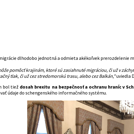
 migrácie dlhodobo jednotná a odmieta akékoľvek prerozdelenie m
že pomôcť krajinám, ktoré sú zasiahnuté migráciou, či už v záchyt
ačný tlak, či už cez stredomorskú trasu, alebo cez Balkán,"
uviedla 
 bol tiež
dosah brexitu na bezpečnosť a ochranu hraníc v Sc
vať údaje do schengenského informačného systému.