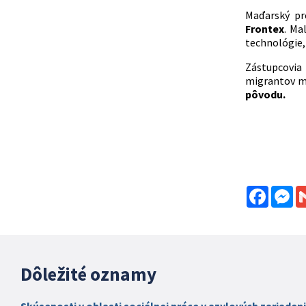
Maďarský pr
Frontex
. Ma
technológie, 
Zástupcovia 
migrantov me
pôvodu.
Facebo
Me
Dôležité oznamy