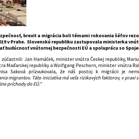
pečnosť, brexit a migrácia boli témami rokovania šéfov rezor
19 v Prahe. Slovenskú republiku zastupovala
ministerka
vnút
ať budúcnosť vnútornej bezpečnosti EÚ
a spoluprácu so Spoje
 zúčastnili Jan Hamáček, minister vnútra Českej republiky, Mariu
tra Maďarskej republiky a Wolfgang Peschorn, minister vnútra Rak
nisa Saková prízvukovala, že náš postoj k migrácii je ne
ia migrantov. Táto iniciatíva má veľa rizikových faktorov, v praxi
lne príchody do EÚ."