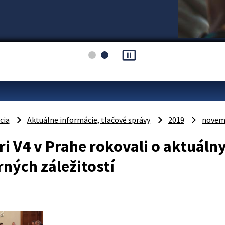
pause_presentation
cia
Aktuálne informácie, tlačové správy
2019
novem
ri V4 v Prahe rokovali o aktuáln
ných záležitostí