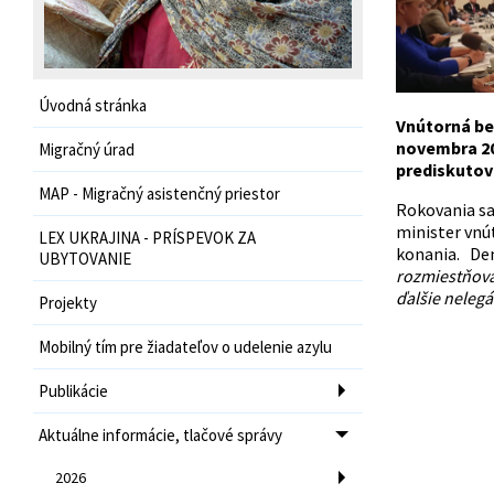
Úvodná stránka
Vnútorná bez
novembra 20
Migračný úrad
prediskutov
MAP - Migračný asistenčný priestor
Rokovania sa
minister vnú
LEX UKRAJINA - PRÍSPEVOK ZA
konania. De
UBYTOVANIE
rozmiestňovan
ďalšie nelegá
Projekty
Mobilný tím pre žiadateľov o udelenie azylu
Publikácie
Aktuálne informácie, tlačové správy
2026