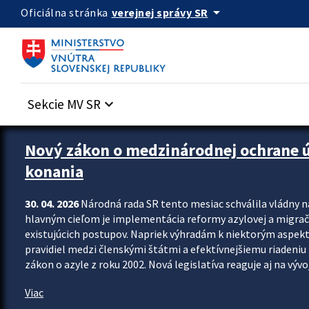
Preskocit na hlavný obsah
arrow_drop_down
verejnej správy SR
Oficiálna stránka
Sekcie MV SR
keyboard_arrow_down
Zastavit automatický posun upútavok
Nový zákon o medzinárodnej ochrane úč
konania
30. 04. 2026
Národná rada SR tento mesiac schválila vládny 
hlavným cieľom je implementácia reformy azylovej a migračn
existujúcich postupov. Napriek výhradám k niektorým aspekt
pravidiel medzi členskými štátmi a efektívnejšiemu riadeniu 
zákon o azyle z roku 2002. Nová legislatíva reaguje aj na vývo
Viac