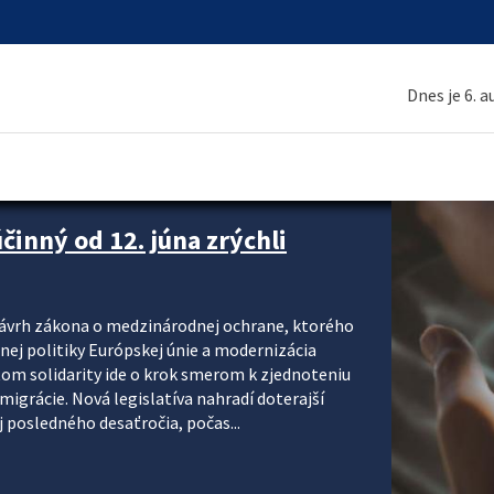
Dnes je 6. 
inný od 12. júna zrýchli
návrh zákona o medzinárodnej ochrane, ktorého
ej politiky Európskej únie a modernizácia
om solidarity ide o krok smerom k zjednoteniu
migrácie. Nová legislatíva nahradí doterajší
j posledného desaťročia, počas...