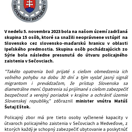
V nedeľu 5. novembra 2023 bola na našom území zadržaná
skupina 15 osôb, ktoré sa snažili neoprávnene vstúpiť na
Slovensko cez slovensko-maďarskú hranicu v oblasti
Ipeľského predmostia. Skupina osôb pochádzajúcich zo
Sýrie bola následne presunutá do útvaru policajného
zaistenia v Sečovciach.
"Takéto opatrenia boli prijaté s cieľom obmedzenia ich
voľného pohybu na dobu 30 dní a tým vyslať jasný signál
migrantom i prevádzačom, že prístup Slovenska sa
diametrálne mení. Opatrenia sú prijímané s cieľom zabezpečiť
bezpečnosť a verejný poriadok v krajine a ochrániť územie
Slovenskej republiky,”
zdôraznil
minister vnútra Matúš
Šutaj Eštok.
Policajný zbor má pre tieto osoby vyčlenené kapacity v
útvaroch policajného zaistenia v Sečovciach a Medveďove, z
ktorých každý je schopný zabezpečiť ubytovanie a poskytnúť