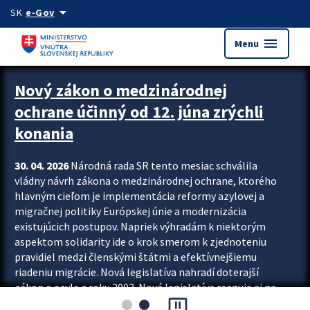
Preskocit na hlavný obsah
arrow_drop_down
SK
e-Gov
menu
Menu
Zastavit automatický posun upútavok
Nový zákon o medzinárodnej
ochrane účinný od 12. júna zrýchli
konania
30. 04. 2026
Národná rada SR tento mesiac schválila
vládny návrh zákona o medzinárodnej ochrane, ktorého
hlavným cieľom je implementácia reformy azylovej a
migračnej politiky Európskej únie a modernizácia
existujúcich postupov. Napriek výhradám k niektorým
aspektom solidarity ide o krok smerom k zjednoteniu
pravidiel medzi členskými štátmi a efektívnejšiemu
riadeniu migrácie. Nová legislatíva nahradí doterajší
zákon o azyle z roku 2002. Nová legislatíva reaguje aj na
pause_presentation
vývoj posledného desaťročia, počas...