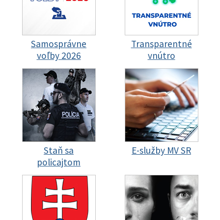
Samosprávne
Transparentné
voľby 2026
vnútro
Staň sa
E-služby MV SR
policajtom