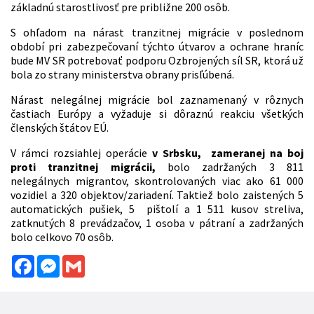
základnú starostlivosť pre približne 200 osôb.
S ohľadom na nárast tranzitnej migrácie v poslednom
období pri zabezpečovaní týchto útvarov a ochrane hraníc
bude MV SR potrebovať podporu Ozbrojených síl SR, ktorá už
bola zo strany ministerstva obrany prisľúbená.
Nárast nelegálnej migrácie bol zaznamenaný v rôznych
častiach Európy a vyžaduje si dôraznú reakciu všetkých
členských štátov EÚ.
V rámci rozsiahlej operácie
v Srbsku, zameranej na boj
proti tranzitnej migrácii,
bolo zadržaných 3 811
nelegálnych migrantov, skontrolovaných viac ako 61 000
vozidiel a 320 objektov/zariadení. Taktiež bolo zaistených 5
automatických pušiek, 5 pištolí a 1 511 kusov streliva,
zatknutých 8 prevádzačov, 1 osoba v pátraní a zadržaných
bolo celkovo 70 osôb.
Facebook
Messenger
Gmail