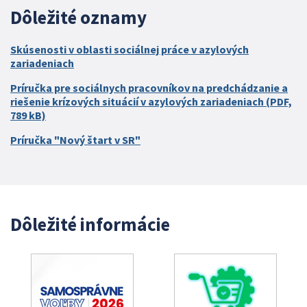
Dôležité oznamy
Skúsenosti v oblasti sociálnej práce v azylových
zariadeniach
Príručka pre sociálnych pracovníkov na predchádzanie a
riešenie krízových situácií v azylových zariadeniach (PDF,
789 kB)
Príručka "Nový štart v SR"
Dôležité informácie