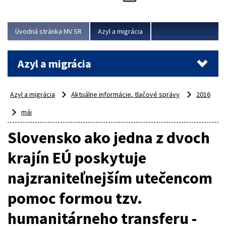
Viac
Úvodná stránka MV SR
Azyl a migrácia
Azyl a migrácia
Azyl a migrácia
Aktuálne informácie, tlačové správy
2016
máj
Slovensko ako jedna z dvoch
krajín EÚ poskytuje
najzraniteľnejším utečencom
pomoc formou tzv.
humanitárneho transferu -