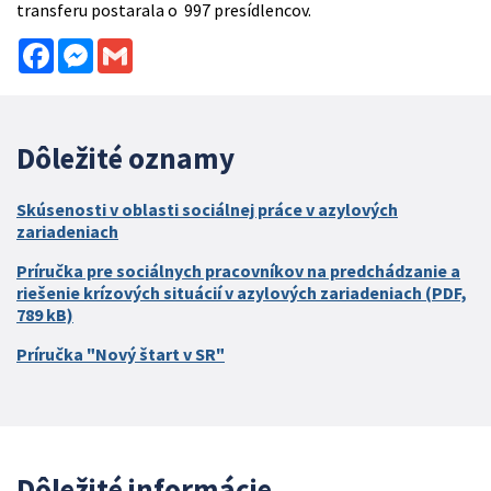
transferu postarala o 997 presídlencov.
Facebook
Messenger
Gmail
Dôležité oznamy
Skúsenosti v oblasti sociálnej práce v azylových
zariadeniach
Príručka pre sociálnych pracovníkov na predchádzanie a
riešenie krízových situácií v azylových zariadeniach (PDF,
789 kB)
Príručka "Nový štart v SR"
Dôležité informácie