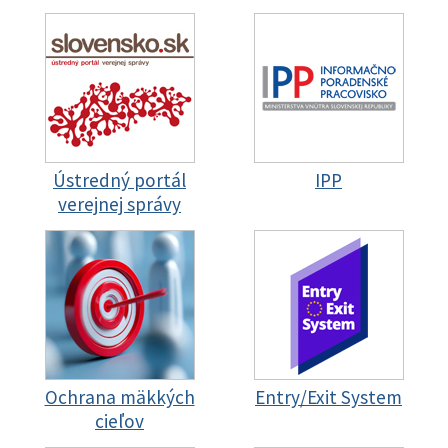
Ústredný portál
IPP
verejnej správy
Ochrana mäkkých
Entry/Exit System
cieľov