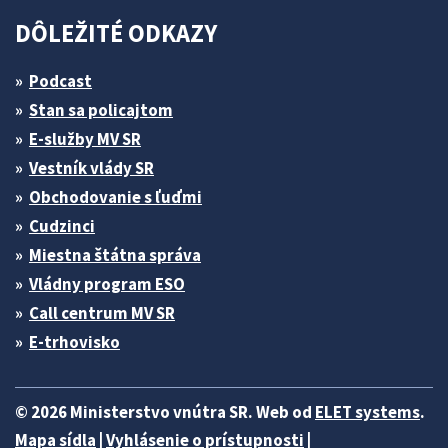
DÔLEŽITÉ ODKAZY
Podcast
Stan sa policajtom
E-služby MV SR
Vestník vlády SR
Obchodovanie s ľuďmi
Cudzinci
Miestna štátna správa
Vládny program ESO
Call centrum MV SR
E-trhovisko
© 2026 Ministerstvo vnútra SR. Web od
ELET systems
.
Mapa sídla
|
Vyhlásenie o prístupnosti
|