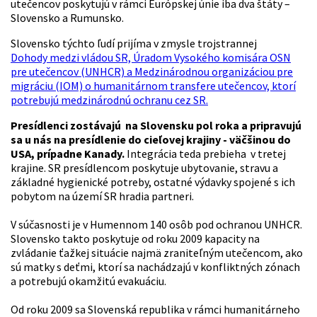
utečencov poskytujú v rámci Európskej únie iba dva štáty –
Slovensko a Rumunsko.
Slovensko týchto ľudí prijíma v zmysle trojstrannej
Dohody medzi vládou SR, Úradom Vysokého komisára OSN
pre utečencov (UNHCR) a Medzinárodnou organizáciou pre
migráciu (IOM) o humanitárnom transfere utečencov, ktorí
potrebujú medzinárodnú ochranu cez SR.
Presídlenci zostávajú na Slovensku pol roka a pripravujú
sa u nás na presídlenie do cieľovej krajiny - väčšinou do
USA, prípadne Kanady.
Integrácia teda prebieha v tretej
krajine. SR presídlencom poskytuje ubytovanie, stravu a
základné hygienické potreby, ostatné výdavky spojené s ich
pobytom na území SR hradia partneri.
V súčasnosti je v Humennom 140 osôb pod ochranou UNHCR.
Slovensko takto poskytuje od roku 2009 kapacity na
zvládanie ťažkej situácie najmä zraniteľným utečencom, ako
sú matky s deťmi, ktorí sa nachádzajú v konfliktných zónach
a potrebujú okamžitú evakuáciu.
Od roku 2009 sa Slovenská republika v rámci humanitárneho