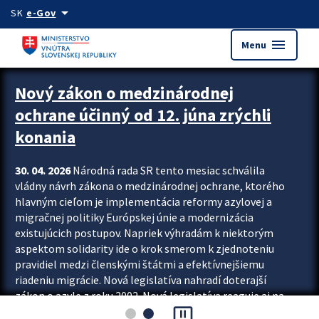
Preskocit na hlavný obsah
arrow_drop_down
SK
e-Gov
menu
Menu
Zastavit automatický posun upútavok
Nový zákon o medzinárodnej
ochrane účinný od 12. júna zrýchli
konania
30. 04. 2026
Národná rada SR tento mesiac schválila
vládny návrh zákona o medzinárodnej ochrane, ktorého
hlavným cieľom je implementácia reformy azylovej a
migračnej politiky Európskej únie a modernizácia
existujúcich postupov. Napriek výhradám k niektorým
aspektom solidarity ide o krok smerom k zjednoteniu
pravidiel medzi členskými štátmi a efektívnejšiemu
riadeniu migrácie. Nová legislatíva nahradí doterajší
zákon o azyle z roku 2002. Nová legislatíva reaguje aj na
pause_presentation
vývoj posledného desaťročia, počas...