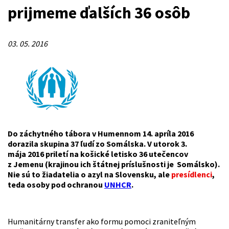
prijmeme ďalších 36 osôb
03. 05. 2016
Do záchytného tábora v Humennom 14. apríla 2016
dorazila skupina 37 ľudí zo Somálska. V utorok 3.
mája 2016 priletí na košické letisko 36 utečencov
z Jemenu (krajinou ich štátnej príslušnosti je Somálsko).
Nie sú to žiadatelia o azyl na Slovensku, ale
presídlenci
,
teda osoby pod ochranou
UNHCR
.
Humanitárny transfer ako formu pomoci zraniteľným