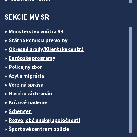
SEKCIE MV SR
Ministerstvo vnútra SR
Štátna komisia pre volby
Okresné úrady/Klientske centrá
Európske programy
Policajný zbor
Azyl a migrácia
Verejná správa
Hasiči a záchranári
Krízové riadenie
Schengen
Rozvoj občianskej spoločnosti
Športové centrum polície