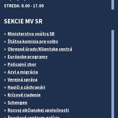
STREDA: 8.00 - 17.00
SEKCIE MV SR
Ministerstvo vnútra SR
Štátna komisia pre volby
Okresné úrady/Klientske centrá
Európske programy
Policajný zbor
Azyl a migrácia
Verejná správa
Hasiči a záchranári
Krízové riadenie
Schengen
Rozvoj občianskej spoločnosti
Športové centrum polície