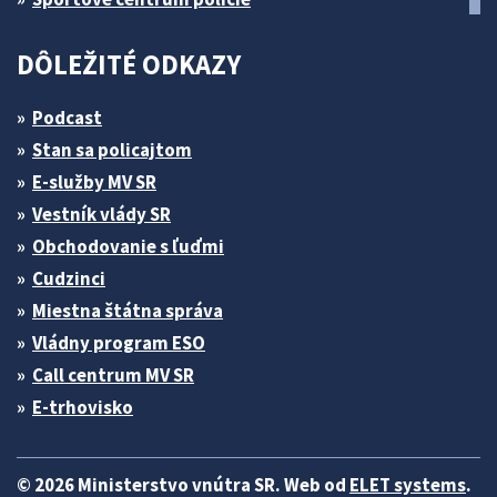
DÔLEŽITÉ ODKAZY
Podcast
Stan sa policajtom
E-služby MV SR
Vestník vlády SR
Obchodovanie s ľuďmi
Cudzinci
Miestna štátna správa
Vládny program ESO
Call centrum MV SR
E-trhovisko
© 2026 Ministerstvo vnútra SR. Web od
ELET systems
.