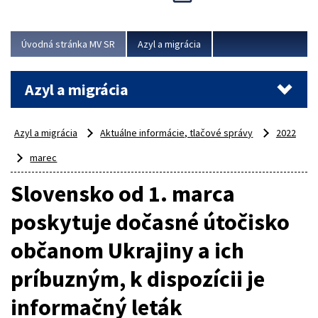
Viac
Úvodná stránka MV SR
Azyl a migrácia
Azyl a migrácia
Azyl a migrácia
Aktuálne informácie, tlačové správy
2022
marec
Slovensko od 1. marca
poskytuje dočasné útočisko
občanom Ukrajiny a ich
príbuzným, k dispozícii je
informačný leták