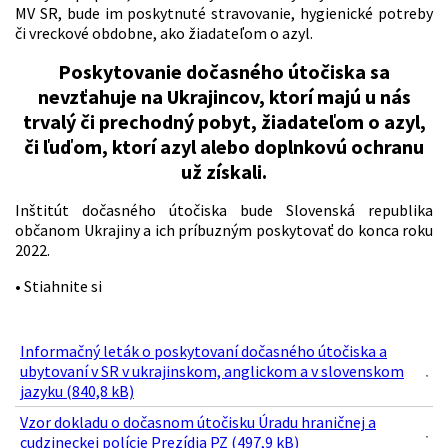
MV SR, bude im poskytnuté stravovanie, hygienické potreby
či vreckové obdobne, ako žiadateľom o azyl.
Poskytovanie dočasného útočiska sa
nevzťahuje na Ukrajincov, ktorí majú u nás
trvalý či prechodný pobyt, žiadateľom o azyl,
či ľuďom, ktorí azyl alebo doplnkovú ochranu
už získali.
Inštitút dočasného útočiska bude Slovenská republika
občanom Ukrajiny a ich príbuzným poskytovať do konca roku
2022.
• Stiahnite si
Informačný leták o poskytovaní dočasného útočiska a
ubytovaní v SR v ukrajinskom, anglickom a v slovenskom
jazyku (840,8 kB)
Vzor dokladu o dočasnom útočisku Úradu hraničnej a
cudzineckej polície Prezídia PZ (497,9 kB)