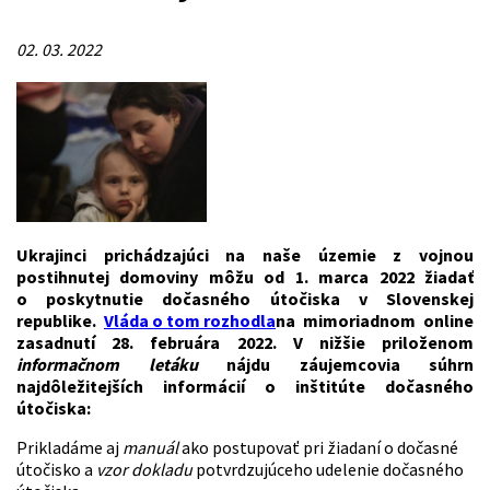
02. 03. 2022
Ukrajinci prichádzajúci na naše územie z vojnou
postihnutej domoviny môžu od 1. marca 2022 žiadať
o poskytnutie dočasného útočiska v Slovenskej
republike.
Vláda o tom rozhodla
na mimoriadnom online
zasadnutí 28. februára 2022. V nižšie priloženom
informačnom letáku
nájdu záujemcovia súhrn
najdôležitejších informácií o inštitúte dočasného
útočiska:
Prikladáme aj
manuál
ako postupovať pri žiadaní o dočasné
útočisko a
vzor dokladu
potvrdzujúceho udelenie dočasného