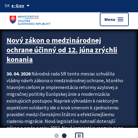
Preskocit na hlavný obsah
arrow_drop_down
SK
e-Gov
menu
Menu
Zastavit automatický posun upútavok
Nový zákon o medzinárodnej
ochrane účinný od 12. júna zrýchli
konania
30. 04. 2026
Národná rada SR tento mesiac schválila
vládny návrh zákona o medzinárodnej ochrane, ktorého
hlavným cieľom je implementácia reformy azylovej a
migračnej politiky Európskej únie a modernizácia
existujúcich postupov. Napriek výhradám k niektorým
aspektom solidarity ide o krok smerom k zjednoteniu
pravidiel medzi členskými štátmi a efektívnejšiemu
riadeniu migrácie. Nová legislatíva nahradí doterajší
zákon o azyle z roku 2002. Nová legislatíva reaguje aj na
pause_presentation
vývoj posledného desaťročia, počas...