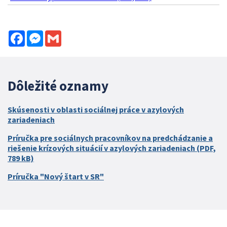
Facebook
Messenger
Gmail
Dôležité oznamy
Skúsenosti v oblasti sociálnej práce v azylových
zariadeniach
Príručka pre sociálnych pracovníkov na predchádzanie a
riešenie krízových situácií v azylových zariadeniach (PDF,
789 kB)
Príručka "Nový štart v SR"