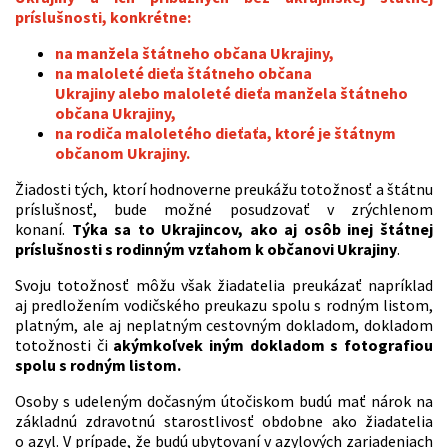
príslušnosti, konkrétne:
na manžela štátneho občana Ukrajiny,
na maloleté dieťa štátneho občana
Ukrajiny
alebo
maloleté dieťa manžela štátneho
občana Ukrajiny,
na rodiča maloletého dieťaťa, ktoré je štátnym
občanom Ukrajiny.
Žiadosti tých, ktorí hodnoverne preukážu totožnosť a štátnu
príslušnosť, bude možné posudzovať v zrýchlenom
konaní.
Týka sa to Ukrajincov, ako aj osôb inej štátnej
príslušnosti s rodinným vzťahom k občanovi Ukrajiny
.
Svoju totožnosť môžu však žiadatelia preukázať napríklad
aj predložením vodičského preukazu spolu s rodným listom,
platným, ale aj neplatným cestovným dokladom, dokladom
totožnosti či
akýmkoľvek iným dokladom s fotografiou
spolu s rodným listom.
Osoby s udeleným dočasným útočiskom budú mať nárok na
základnú zdravotnú starostlivosť obdobne ako žiadatelia
o azyl. V prípade, že budú ubytovaní v azylových zariadeniach