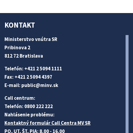
KONTAKT
Ministerstvo vnútra SR
Pribinova 2
812 72 Bratislava
Telefón: +421 2 5094 1111
Fax: +421 2 5094 4397
E-mail:
public@minv
.sk
Call centrum:
Telefón: 0800 222 222
Nahlásenie problému:
Kontaktný formulár Call Centra MV SR
PO, UT, ŠT, PIA: 8.00 - 16.00