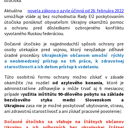
útočiska.
Aktuálna
novela zákona o azyle účinná od 26. februára 2022
umožňuje vláde aj bez rozhodnutia Rady EÚ poskytovaním
útočiska ponúknuť obyvateľom Ukrajiny okamžitú pomoc
a ochranu pred dôsledkami ozbrojeného konfliktu
vyvolaného Ruskou federáciou.
Dočasné útočisko je najjednoduchší spôsob ochrany pre
osoby utekajúce pred vojnou, ktorý nevyžaduje zdĺhavé
úradné procedúry.
Ukrajinským občanom umožní rýchly
a neobmedzený prístup na trh práce, k zdravotnej
starostlivosti a ich deťom prístup k vzdelaniu.
Túto osobitnú formu ochrany možno získať v zásade
okamžite /na rozdiel
od azylového konania
, ktoré je
administratívne zdĺhavejšie a môže trvať aj 6 mesiacov;
prípade v
yužitia inštitútu 90-dňového pobytu na základe
bezvízového styku medzi Slovenskom a
Ukrajinou
zasa nie je možné poskytovať ubytovanie, stravu,
ani zdravotnú starostlivosť a ani získať pracovné povolenie/.
Dočasné útočisko sa vťahuje na štátnych občanov
Ukrajiny a ich príbuzných bez ukrajinskej štátnej