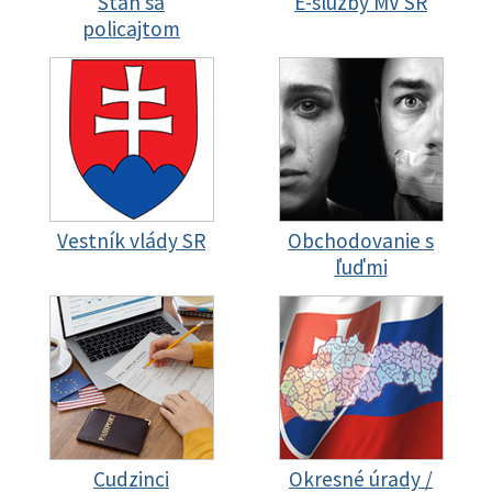
Staň sa
E-služby MV SR
policajtom
Vestník vlády SR
Obchodovanie s
ľuďmi
Cudzinci
Okresné úrady /