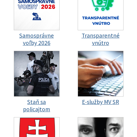
Samosprávne
Transparentné
voľby 2026
vnútro
Staň sa
E-služby MV SR
policajtom