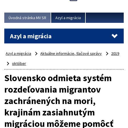
Viac
Úvodná stránka MV SR
Azyl a migrácia
Azyl a migrácia
Azyl a migrácia
Aktuálne informácie, tlačové správy
2019
október
Slovensko odmieta systém
rozdeľovania migrantov
zachránených na mori,
krajinám zasiahnutým
migráciou môžeme pomôcť