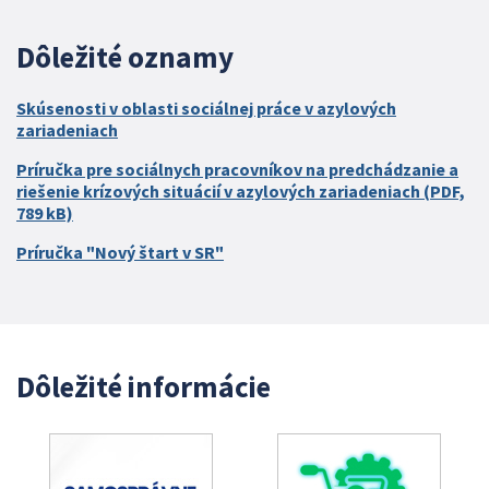
Dôležité oznamy
Skúsenosti v oblasti sociálnej práce v azylových
zariadeniach
Príručka pre sociálnych pracovníkov na predchádzanie a
riešenie krízových situácií v azylových zariadeniach (PDF,
789 kB)
Príručka "Nový štart v SR"
Dôležité informácie