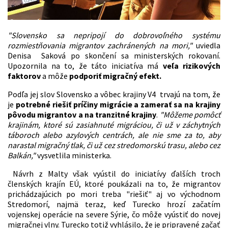
"Slovensko sa nepripojí do dobrovoľného systému
rozmiestňovania migrantov zachránených na mori,"
uviedla
Denisa Saková po skončení sa ministerských rokovaní.
Upozornila na to, že táto iniciatíva má
veľa rizikových
faktorov
a môže
podporiť migračný efekt.
Podľa jej slov Slovensko a vôbec krajiny V4 trvajú na tom, že
je
potrebné riešiť príčiny migrácie a zamerať sa na krajiny
pôvodu migrantov a na tranzitné krajiny
.
"Môžeme pomôcť
krajinám, ktoré sú zasiahnuté migráciou, či už v záchytných
táboroch alebo azylových centrách, ale nie sme za to, aby
narastal migračný tlak, či už cez stredomorskú trasu, alebo cez
Balkán,"
vysvetlila ministerka.
Návrh z Malty však vyústil do iniciatívy ďalších troch
členských krajín EÚ, ktoré poukázali na to, že migrantov
prichádzajúcich po mori treba "riešiť" aj vo východnom
Stredomorí, najmä teraz, keď Turecko hrozí začatím
vojenskej operácie na severe Sýrie, čo môže vyústiť do novej
migračnej vlny. Turecko totiž vyhlásilo, že je pripravené začať