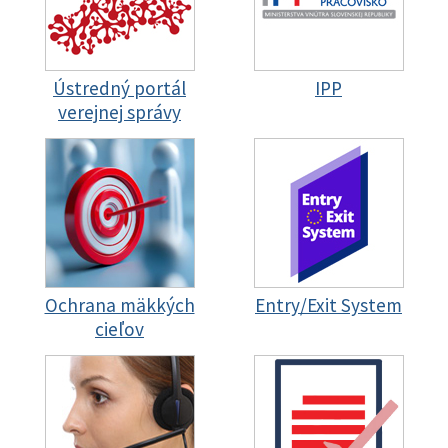
Ústredný portál
IPP
verejnej správy
Ochrana mäkkých
Entry/Exit System
cieľov