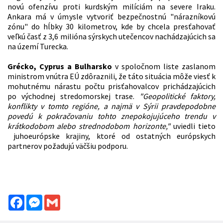
novú ofenzívu proti kurdským milíciám na severe Iraku.
Ankara má v úmysle vytvoriť bezpečnostnú "nárazníkovú
zónu" do hĺbky 30 kilometrov, kde by chcela presťahovať
veľkú časť z 3,6 milióna sýrskych utečencov nachádzajúcich sa
na území Turecka.
Grécko, Cyprus a Bulharsko
v spoločnom liste zaslanom
ministrom vnútra EÚ zdôraznili, že táto situácia môže viesť k
mohutnému nárastu počtu prisťahovalcov prichádzajúcich
po východnej stredomorskej trase.
"Geopolitické faktory,
konflikty v tomto regióne, a najmä v Sýrii pravdepodobne
povedú k pokračovaniu tohto znepokojujúceho trendu v
krátkodobom alebo strednodobom horizonte,"
uviedli tieto
juhoeurópske krajiny, ktoré od ostatných európskych
partnerov požadujú väčšiu podporu.
Facebook
Messenger
Gmail