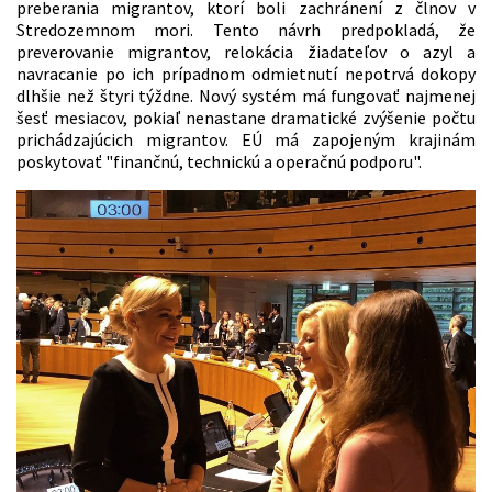
preberania migrantov, ktorí boli zachránení z člnov v
Stredozemnom mori. Tento návrh predpokladá, že
preverovanie migrantov, relokácia žiadateľov o azyl a
navracanie po ich prípadnom odmietnutí nepotrvá dokopy
dlhšie než štyri týždne. Nový systém má fungovať najmenej
šesť mesiacov, pokiaľ nenastane dramatické zvýšenie počtu
prichádzajúcich migrantov. EÚ má zapojeným krajinám
poskytovať "finančnú, technickú a operačnú podporu".