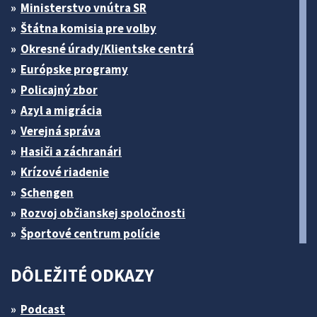
Ministerstvo vnútra SR
Štátna komisia pre volby
Okresné úrady/Klientske centrá
Európske programy
Policajný zbor
Azyl a migrácia
Verejná správa
Hasiči a záchranári
Krízové riadenie
Schengen
Rozvoj občianskej spoločnosti
Športové centrum polície
DÔLEŽITÉ ODKAZY
Podcast