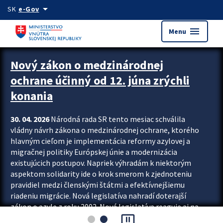
Preskocit na hlavný obsah
arrow_drop_down
SK
e-Gov
menu
Menu
Zastavit automatický posun upútavok
Nový zákon o medzinárodnej
ochrane účinný od 12. júna zrýchli
konania
30. 04. 2026
Národná rada SR tento mesiac schválila
vládny návrh zákona o medzinárodnej ochrane, ktorého
hlavným cieľom je implementácia reformy azylovej a
migračnej politiky Európskej únie a modernizácia
existujúcich postupov. Napriek výhradám k niektorým
aspektom solidarity ide o krok smerom k zjednoteniu
pravidiel medzi členskými štátmi a efektívnejšiemu
riadeniu migrácie. Nová legislatíva nahradí doterajší
zákon o azyle z roku 2002. Nová legislatíva reaguje aj na
pause_presentation
vývoj posledného desaťročia, počas...