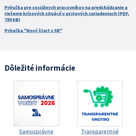
Príručka pre sociálnych pracovníkov na predchádzanie a
riešenie krízových situácií v azylových zariadeniach (PDF,
789 kB)
Príručka "Nový štart v SR"
Dôležité informácie
Samosprávne
Transparentné