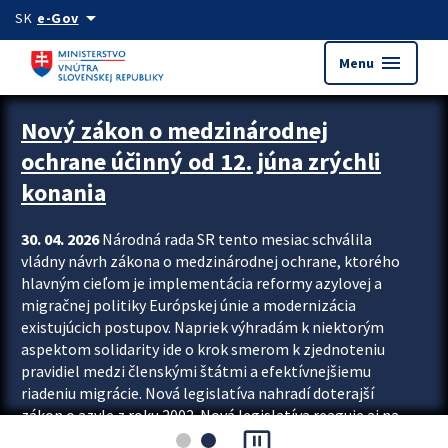
Preskocit na hlavný obsah
arrow_drop_down
SK
e-Gov
menu
Menu
Zastavit automatický posun upútavok
Nový zákon o medzinárodnej
ochrane účinný od 12. júna zrýchli
konania
30. 04. 2026
Národná rada SR tento mesiac schválila
vládny návrh zákona o medzinárodnej ochrane, ktorého
hlavným cieľom je implementácia reformy azylovej a
migračnej politiky Európskej únie a modernizácia
existujúcich postupov. Napriek výhradám k niektorým
aspektom solidarity ide o krok smerom k zjednoteniu
pravidiel medzi členskými štátmi a efektívnejšiemu
riadeniu migrácie. Nová legislatíva nahradí doterajší
zákon o azyle z roku 2002. Nová legislatíva reaguje aj na
pause_presentation
vývoj posledného desaťročia, počas...