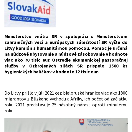
Ministerstvo vnútra SR v spolupráci s Ministerstvom
zahraničných vecí a európskych záležitostí SR vyšle do
Litvy kamión s humanitárnou pomocou. Pomoc je určená
na núdzové ubytovanie a núdzové zásobovanie v hodnote
viac ako 70 tisíc eur. Ústredie ekumenickej pastoračnej
služby v Ozbrojených silách SR prispelo 1500 ks
hygienických balíčkov v hodnote 12 tisíc eur.
Do Litvy prišlo v júli 2021 cez bieloruské hranice viac ako 1800
migrantov z Blízkeho východu a Afriky, ich počet od začiatku
roku 2021 predstavuje 25-násobný nárast oproti minulému
roku.