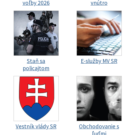
voľby 2026
vnútro
Staň sa
E-služby MV SR
policajtom
Vestník vlády SR
Obchodovanie s
ľuďmi