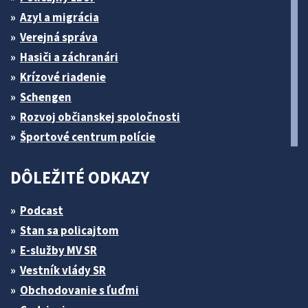
Azyl a migrácia
Verejná správa
Hasiči a záchranári
Krízové riadenie
Schengen
Rozvoj občianskej spoločnosti
Športové centrum polície
DÔLEŽITÉ ODKAZY
Podcast
Stan sa policajtom
E-služby MV SR
Vestník vlády SR
Obchodovanie s ľuďmi