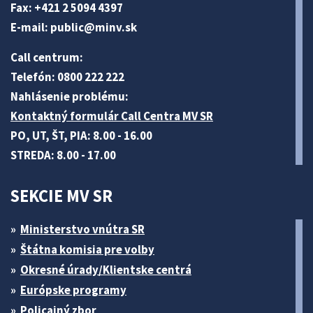
Fax: +421 2 5094 4397
E-mail:
public@minv
.sk
Call centrum:
Telefón: 0800 222 222
Nahlásenie problému:
Kontaktný formulár Call Centra MV SR
PO, UT, ŠT, PIA: 8.00 - 16.00
STREDA: 8.00 - 17.00
SEKCIE MV SR
Ministerstvo vnútra SR
Štátna komisia pre volby
Okresné úrady/Klientske centrá
Európske programy
Policajný zbor