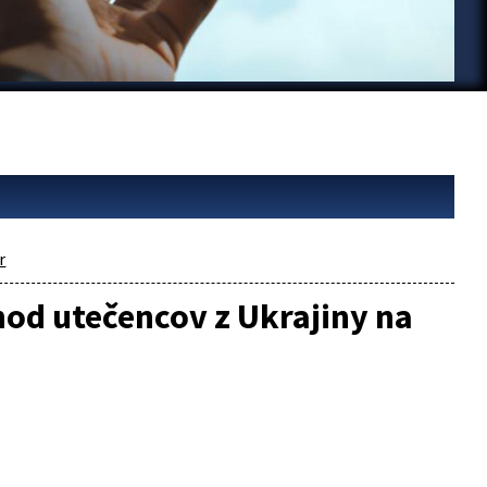
r
hod utečencov z Ukrajiny na