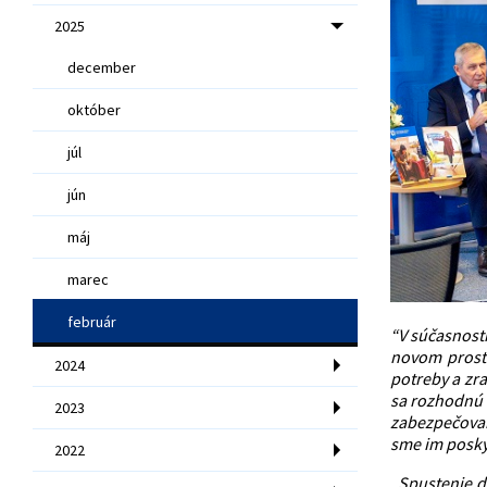
2025
december
október
júl
jún
máj
marec
február
“V súčasnost
novom prost
2024
potreby a zra
sa rozhodnú 
2023
zabezpečovan
sme im posky
2022
„
Spustenie d