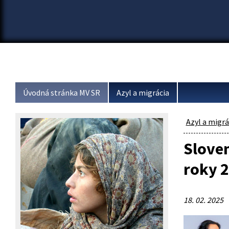
Úvodná stránka MV SR
Azyl a migrácia
Azyl a migrá
Sloven
roky 2
18. 02. 2025