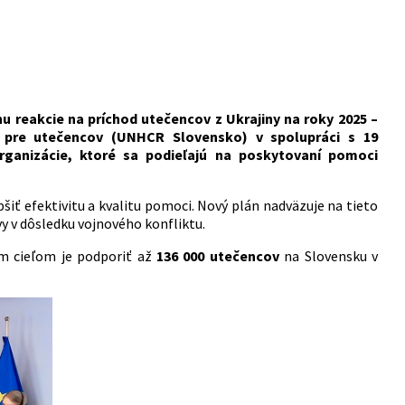
nu reakcie na príchod utečencov z Ukrajiny na roky 2025 –
 pre utečencov (UNHCR Slovensko) v spolupráci s 19
rganizácie, ktoré sa podieľajú na poskytovaní pomoci
iť efektivitu a kvalitu pomoci. Nový plán nadväzuje na tieto
y v dôsledku vojnového konfliktu.
om cieľom je podporiť až
136 000 utečencov
na Slovensku v