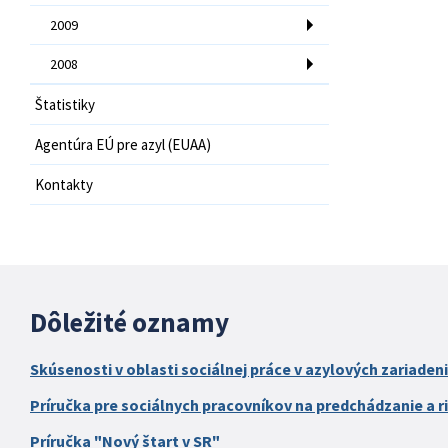
2009
2008
Štatistiky
Agentúra EÚ pre azyl (EUAA)
Kontakty
Dôležité oznamy
Skúsenosti v oblasti sociálnej práce v azylových zariaden
Príručka pre sociálnych pracovníkov na predchádzanie a ri
Príručka "Nový štart v SR"