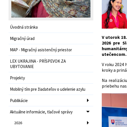
Úvodná stránka
V utorok 18.
Migračný úrad
2026 pre S
humanitárny
MAP - Migračný asistenčný priestor
utečencom
LEX UKRAJINA - PRÍSPEVOK ZA
V roku 2024 
UBYTOVANIE
kroky a prin
Projekty
Na realizáci
priebehu nas
Mobilný tím pre žiadateľov o udelenie azylu
Publikácie
Aktuálne informácie, tlačové správy
2026