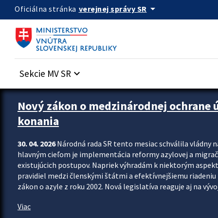
Preskocit na hlavný obsah
arrow_drop_down
verejnej správy SR
Oficiálna stránka
Sekcie MV SR
keyboard_arrow_down
Zastavit automatický posun upútavok
Nový zákon o medzinárodnej ochrane úč
konania
30. 04. 2026
Národná rada SR tento mesiac schválila vládny 
hlavným cieľom je implementácia reformy azylovej a migračn
existujúcich postupov. Napriek výhradám k niektorým aspekt
pravidiel medzi členskými štátmi a efektívnejšiemu riadeniu 
zákon o azyle z roku 2002. Nová legislatíva reaguje aj na vývo
Viac