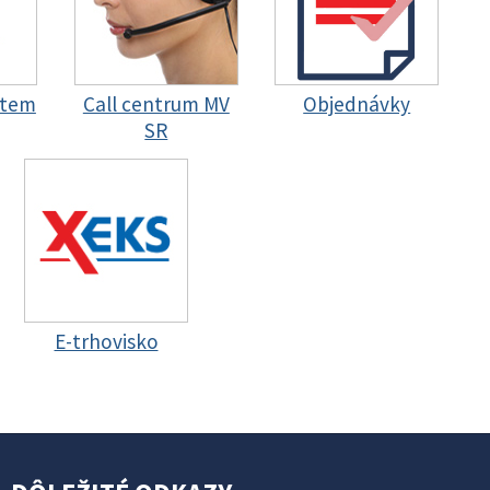
stem
Call centrum MV
Objednávky
SR
E-trhovisko