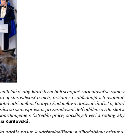
niteľné osoby, ktoré by neboli schopné zorientovať sa same v
aj starostlivosť o nich, pričom sa zohľadňujú ich osobitné
odobú udržateľnosť pobytu žiadateľov o dočasné útočisko, ktorí
ráca so samosprávami pri zaraďovaní detí odídencov do škôl a
koordinujeme s Ústredím práce, sociálnych vecí a rodiny, aby
ia Kurilovská.
ko odráža posun k udržateľnejšiemu a dlhodobému prístupu.