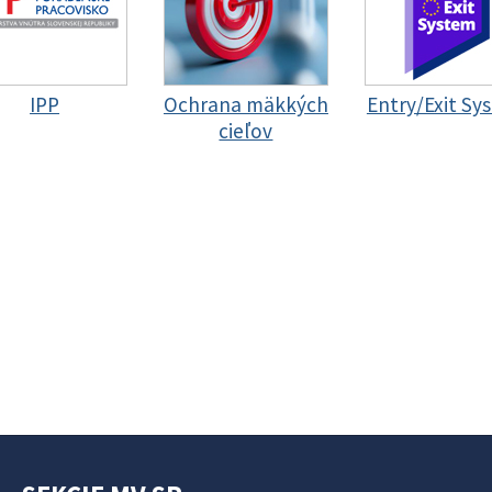
IPP
Ochrana mäkkých
Entry/Exit Sy
cieľov