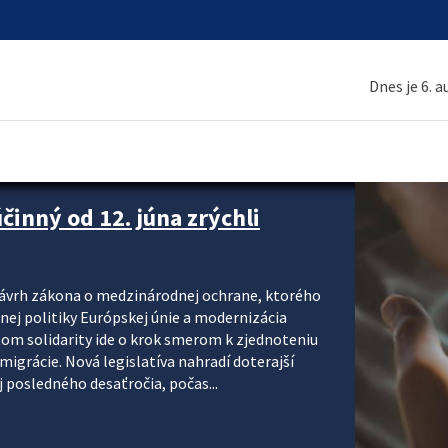
Dnes je 6. 
inný od 12. júna zrýchli
návrh zákona o medzinárodnej ochrane, ktorého
ej politiky Európskej únie a modernizácia
om solidarity ide o krok smerom k zjednoteniu
migrácie. Nová legislatíva nahradí doterajší
j posledného desaťročia, počas...