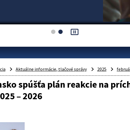
pause_presentation
cia
Aktuálne informácie, tlačové správy
2025
februá
sko spúšťa plán reakcie na príc
025 – 2026