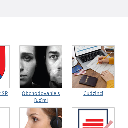
y SR
Obchodovanie s
Cudzinci
ľuďmi