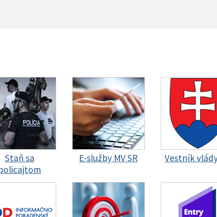
Staň sa
E-služby MV SR
Vestník vlád
policajtom