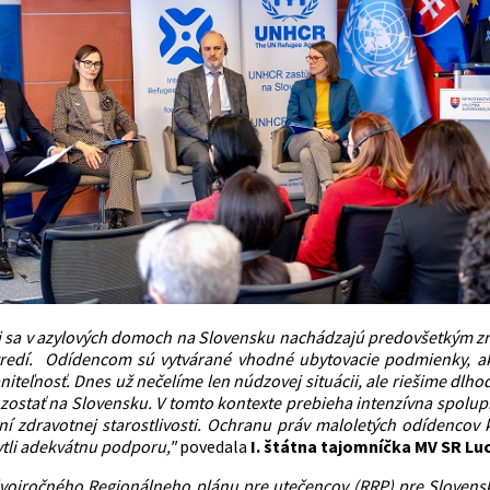
i sa v azylových domoch na Slovensku nachádzajú predovšetkým zra
redí.
Odídencom sú vytvárané vhodné ubytovacie podmienky, ako 
niteľnosť.
Dnes už nečelíme len núdzovej situácii, ale riešime dlh
zostať na Slovensku. V tomto kontexte prebieha intenzívna spolup
í zdravotnej starostlivosti. Ochranu práv maloletých odídencov 
tli adekvátnu podporu,"
povedala
I. štátna tajomníčka MV SR Luc
vojročného Regionálneho plánu pre utečencov (RRP) pre Slovens