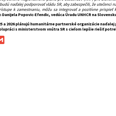
 budú naďalej podporovať vládu SR, aby zabezpečili, že utečenci n
ístupe k zamestnaniu, môžu sa integrovať a pozitívne prispieť 
a
Danijela Popovic-Efendic, vedúca Úradu UNHCR na Slovensku
5 a 2026
plánujú humanitárne partnerské organizácie naďalej
olupráci s ministerstvom vnútra SR s cieľom lepšie riešiť potr
ok
ssenger
Gmail