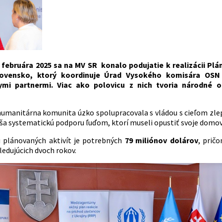
 februára 2025 sa na MV SR konalo podujatie k realizácii Plá
lovensko, ktorý koordinuje Úrad Vysokého komisára OSN
mi partnermi. Viac ako polovicu z nich tvoria národné o
.
humanitárna komunita úzko spolupracovala s vládou s cieľom zlepš
áša systematickú podporu ľuďom, ktorí museli opustiť svoje domov
u plánovaných aktivít je potrebných
79 miliónov dolárov
, prič
ledujúcich dvoch rokov.