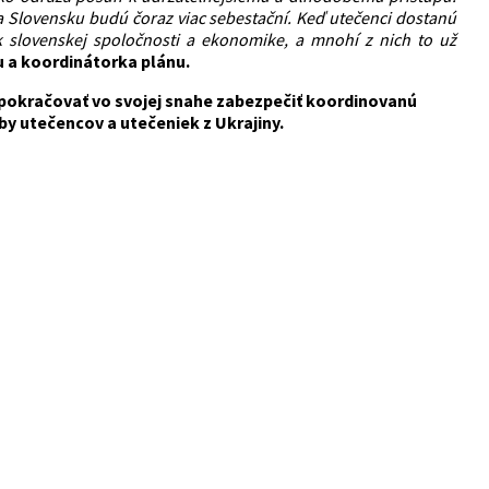
a Slovensku budú čoraz viac sebestační. Keď utečenci dostanú
k slovenskej spoločnosti a ekonomike, a mnohí z nich to už
 a koordinátorka plánu.
 pokračovať vo svojej snahe zabezpečiť koordinovanú
eby utečencov a utečeniek z Ukrajiny.