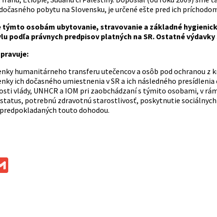
dočasného pobytu na Slovensku, je určené ešte pred ich príchodom.
 týmto osobám ubytovanie, stravovanie a základné hygienic
lu podľa právnych predpisov platných na SR. Ostatné výdavky 
pravuje:
nky humanitárneho transferu utečencov a osôb pod ochranou z kr
ky ich dočasného umiestnenia v SR a ich následného presídlenia d
sti vlády, UNHCR a IOM pri zaobchádzaní s týmito osobami, v rámc
status, potrebnú zdravotnú starostlivosť, poskytnutie sociálnych 
t predpokladaných touto dohodou.
ok
ssenger
Gmail