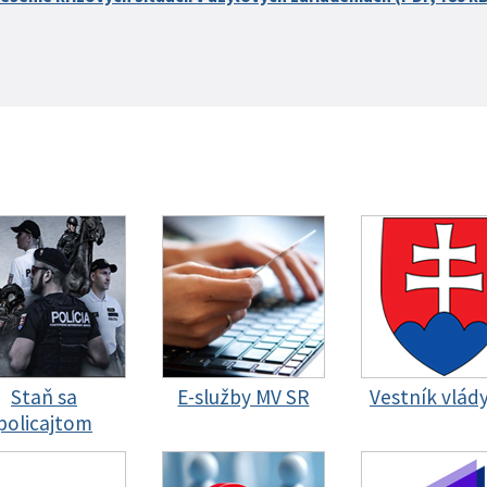
Staň sa
E-služby MV SR
Vestník vlád
policajtom