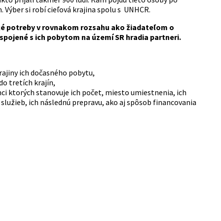
 Výber si robí cieľová krajina spolu s UNHCR.
ké potreby v rovnakom rozsahu ako žiadateľom o
spojené s ich pobytom na území SR hradia partneri.
ajiny ich dočasného pobytu,
o tretích krajín,
i ktorých stanovuje ich počet, miesto umiestnenia, ich
služieb, ich následnú prepravu, ako aj spôsob financovania