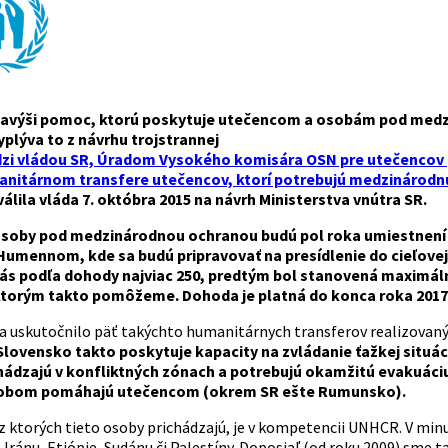
avýši pomoc, ktorú poskytuje utečencom a osobám pod med
yplýva to z návrhu trojstrannej
i vládou SR, Úradom Vysokého komisára OSN pre utečencov 
anitárnom transfere utečencov, ktorí potrebujú medzinárodnú
lila vláda 7. októbra 2015 na návrh Ministerstva vnútra SR.
osoby pod medzinárodnou ochranou budú pol roka umiestnen
 Humennom, kde sa budú pripravovať na
presídlenie do cieľove
ás podľa dohody najviac 250,
predtým bol stanovená maximálna
 ktorým takto pomôžeme. Dohoda je platná do konca roka 2017
sa uskutočnilo päť takýchto humanitárnych transferov realizovaný
Slovensko takto poskytuje kapacity na zvládanie ťažkej situá
chádzajú v konfliktných zónach a potrebujú okamžitú evakuáci
obom pomáhajú utečencom (okrem SR ešte Rumunsko).
 z ktorých tieto osoby prichádzajú, je v kompetencii UNHCR. V min
i, Iránu, Etiópie, Sudánu či Palestíny. Doposiaľ (od roku 2009) sme 