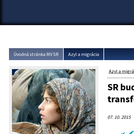
Úvodná stránka MV SR
Azyl a migrácia
Azyl a migrá
SR bu
transf
07. 10. 2015