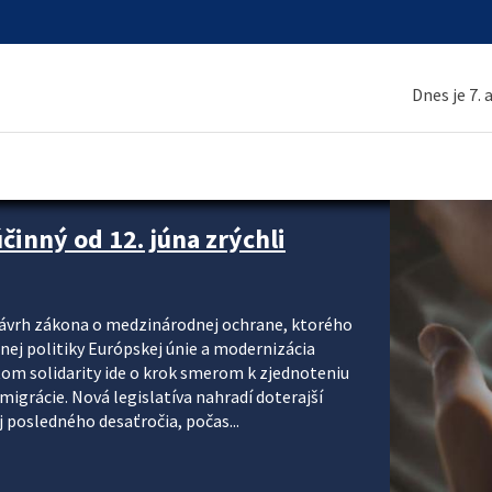
Dnes je 7.
inný od 12. júna zrýchli
návrh zákona o medzinárodnej ochrane, ktorého
ej politiky Európskej únie a modernizácia
om solidarity ide o krok smerom k zjednoteniu
migrácie. Nová legislatíva nahradí doterajší
j posledného desaťročia, počas...