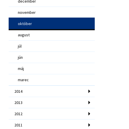
december
november
október
august
júl
jún
máj
marec
2014
2013
2012
2011