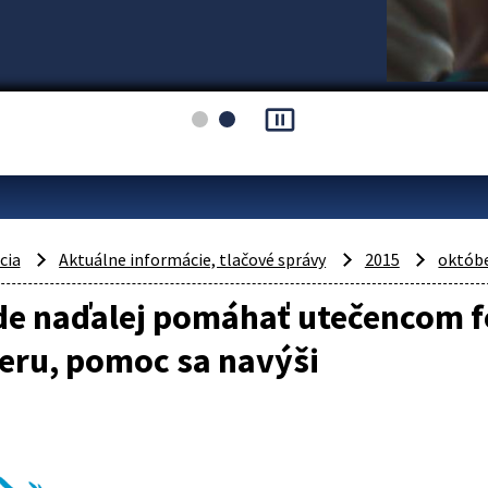
pause_presentation
cia
Aktuálne informácie, tlačové správy
2015
októb
de naďalej pomáhať utečencom 
eru, pomoc sa navýši