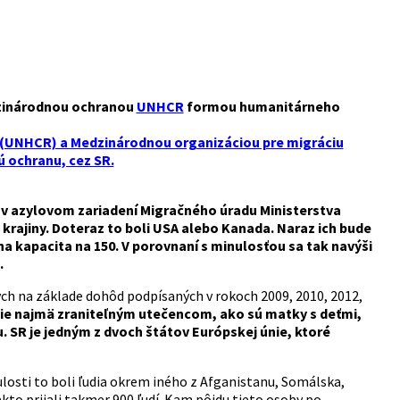
zinárodnou ochranou
UNHCR
formou humanitárneho
(UNHCR) a Medzinárodnou organizáciou pre migráciu
 ochranu, cez SR.
í
v azylovom zariadení Migračného úradu Ministerstva
j krajiny. Doteraz to boli USA alebo Kanada.
Naraz ich bude
 kapacita na 150. V porovnaní s minulosťou sa tak navýši
.
ch na základe dohôd podpísaných v rokoch 2009, 2010, 2012,
cie najmä zraniteľným utečencom, ako sú matky s deťmi,
u.
SR je jedným z dvoch štátov Európskej únie, ktoré
ulosti to boli ľudia okrem iného z Afganistanu, Somálska,
takto prijali takmer 900 ľudí. Kam pôjdu tieto osoby po