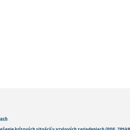
iach
ešenie krízových situácií v azylových zariadeniach (PDF, 789 k