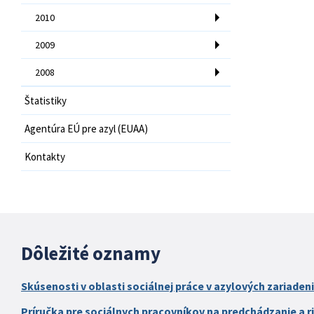
2010
2009
2008
Štatistiky
Agentúra EÚ pre azyl (EUAA)
Kontakty
Dôležité oznamy
Skúsenosti v oblasti sociálnej práce v azylových zariaden
Príručka pre sociálnych pracovníkov na predchádzanie a ri