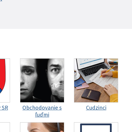
y SR
Obchodovanie s
Cudzinci
ľuďmi