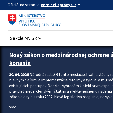
Preskocit na hlavný obsah
arrow_drop_down
verejnej správy SR
Oficiálna stránka
Sekcie MV SR
keyboard_arrow_down
Zastavit automatický posun upútavok
Nový zákon o medzinárodnej ochrane úč
konania
30. 04. 2026
Národná rada SR tento mesiac schválila vládny 
hlavným cieľom je implementácia reformy azylovej a migračn
existujúcich postupov. Napriek výhradám k niektorým aspekt
pravidiel medzi členskými štátmi a efektívnejšiemu riadeniu 
zákon o azyle z roku 2002. Nová legislatíva reaguje aj na vývo
Viac