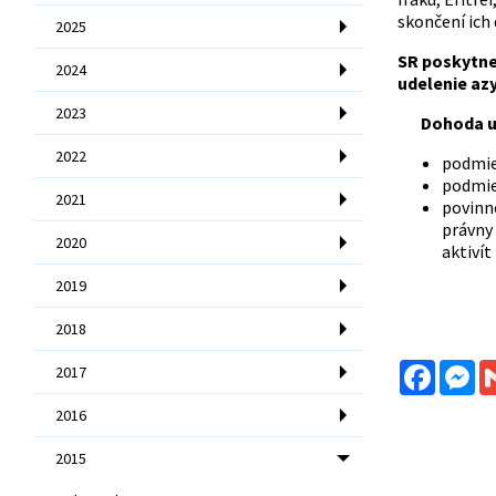
skončení ich 
2025
SR
poskytne
2024
udelenie azy
2023
Dohoda u
2022
podmie
podmien
2021
povinno
právny 
2020
aktiví
2019
2018
Facebo
Me
2017
2016
2015