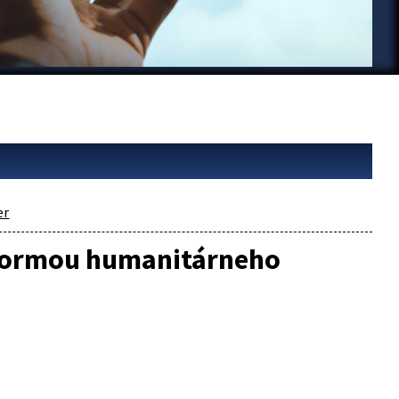
er
formou humanitárneho