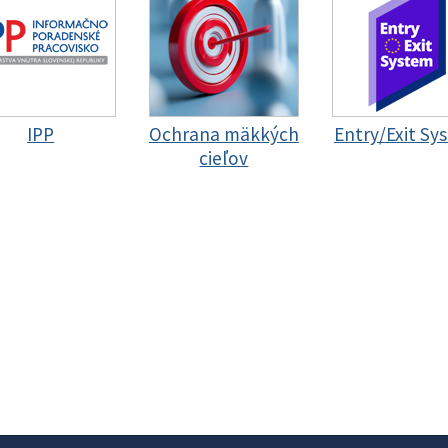
IPP
Ochrana mäkkých
Entry/Exit Sy
cieľov