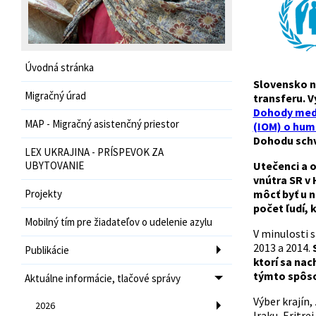
Úvodná stránka
Slovensko n
Migračný úrad
transferu. V
Dohody medz
MAP - Migračný asistenčný priestor
(IOM) o hum
Dohodu schvá
LEX UKRAJINA - PRÍSPEVOK ZA
UBYTOVANIE
Utečenci a 
vnútra SR v
Projekty
môcť byť u n
počet ľudí,
Mobilný tím pre žiadateľov o udelenie azylu
V minulosti 
2013 a 2014.
Publikácie
ktorí sa na
týmto spôs
Aktuálne informácie, tlačové správy
Výber krajín,
2026
Iraku, Eritre