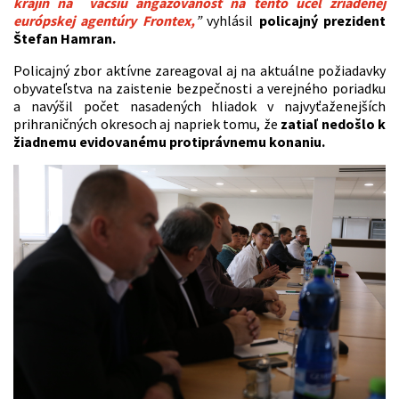
krajín na väčšiu angažovanosť na tento účel zriadenej
európskej agentúry Frontex,
”
vyhlásil
policajný prezident
Štefan Hamran.
Policajný zbor aktívne zareagoval aj na aktuálne požiadavky
obyvateľstva na zaistenie bezpečnosti a verejného poriadku
a navýšil počet nasadených hliadok v najvyťaženejších
prihraničných okresoch aj napriek tomu, že
zatiaľ nedošlo k
žiadnemu evidovanému protiprávnemu konaniu.