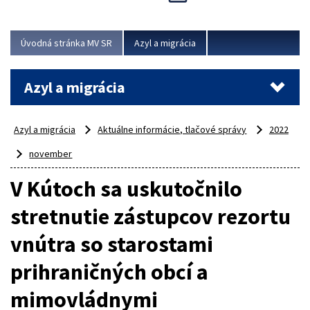
Viac
Úvodná stránka MV SR
Azyl a migrácia
Azyl a migrácia
Azyl a migrácia
Aktuálne informácie, tlačové správy
2022
november
V Kútoch sa uskutočnilo
stretnutie zástupcov rezortu
vnútra so starostami
prihraničných obcí a
mimovládnymi