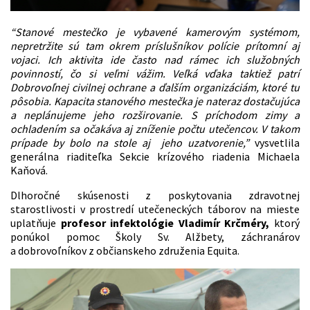
“
Stanov
é
meste
čko je vybaven
é
kamerovým syst
é
mom,
nepretržite sú tam okrem prí
slu
šníkov polície prítomní aj
vojaci. Ich aktivita ide často nad rámec ich služobných
povinností, č
o si ve
ľmi vážim. Veľká vďaka taktiež patrí
Dobrovoľnej civilnej ochrane a ďalší
m organiz
áciám, ktor
é
tu
pôsobia. Kapacita stanov
é
ho mestečka je nateraz dostačujúca
a neplánujeme jeho rozširovanie. S príchodom zimy a
ochladením sa očakáva aj zníženie počtu utečencov. V takom
prípade by bolo na stole aj jeho uzatvorenie,”
vysvetlila
generálna riaditeľka Sekcie krízového riadenia Michaela
Kaňová.
Dlhoročné skúsenosti z poskytovania zdravotnej
starostlivosti v prostredí utečeneckých táborov na mieste
uplatňuje
profesor infektológie Vladimír Krčméry,
ktorý
ponúkol pomoc Školy Sv. Alžbety, záchranárov
a dobrovoľníkov z občianskeho združenia Equita.