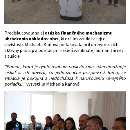
Prediskutovala sa aj
otázka finančného mechanizmu
uhrádzania nákladov obcí,
ktoré im vznikli v tejto
súvislosti. Michaela Kaňová poďakovala prítomným za ich
aktívny prístup a pomoc pri riešení vzniknutej humanitárnej
situácie.
"Pomoc, ktorá je týmto osobám poskytovaná, ná
m umo
žňuje
získať si ich dôveru, čo jednoznačne prispieva k tomu, že
situácia je pokojná a
nedoch
ádza k narušovaniu verejn
é
ho
poriadku,
” vysvetlila Michaela Kaňová.