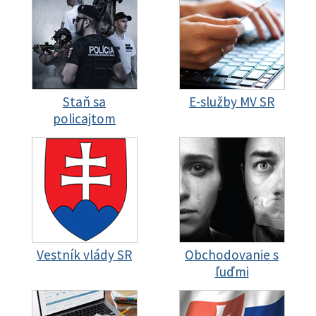
Staň sa
E-služby MV SR
policajtom
Vestník vlády SR
Obchodovanie s
ľuďmi