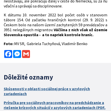
neostávajú, ale pokračujú ďalej v ceste do Nemecka, sú za ňu
vďační a správajú sa disciplinovane.
K dátumu 10. november 2022 bol počet osôb v stanovom
tábore 154. Od začiatku hraničných kontrol (29. 9. 2022) s
Českom bolo na našom území zachytených 59 prevádzačov a
3951 nelegálnych migrantov.
Väčšina z nich však už územie
Slovenska opustila - a to napriek kontrole hraníc.
Foto:
MV SR, Gabriela Tuchyňová, Vladimír Benko
Facebook
Messenger
Gmail
Dôležité oznamy
Skúsenosti v oblasti sociálnej práce v azylových
zariadeniach
Príručka pre sociálnych pracovníkov na predchádzanie a
riešenie krízových situácií v azylových zariadeniach (PDF,