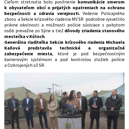
Cieľom stretnutia bolo posilnenie
komunikácie smerom
k obyvateľom obcí o prijatých opatreniach na ochranu
bezpečnosti a zdravia verejnosti.
Vedenie Policajného
zboru a Sekcie krízového riadenia MV SR podrobne vysvetlilo
právne okolnosti a možnosti polície súvisiace s pobytom
osôb prevažne zo Sýrie a tiež
dôvody zriadenia stanového
mestečka v Kútoch
.
Generálna riaditeľka Sekcie krízového riadenia Michaela
Kaňová predstavila technické a organizačné
zabezpečenie miesta
, ktoré je pod bezpečnostným
kamerovým systémom a pod kontrolou zložiek polície
a Ozbrojených síl SR.