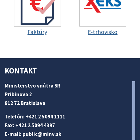
Faktúry
E-trhovisko
KONTAKT
Ministerstvo vnútra SR
Pribinova 2
812 72 Bratislava
Telefón: +421 2 5094 1111
Fax: +421 2 5094 4397
E-mail:
public@minv
.sk