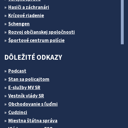
Hasiči a záchranári
Krízové riadenie
Schengen
Rozvoj občianskej spoločnosti
Športové centrum polície
DÔLEŽITÉ ODKAZY
Podcast
Stan sa policajtom
E-služby MV SR
Vestník vlády SR
Obchodovanie s ľuďmi
Cudzinci
Miestna štátna správa