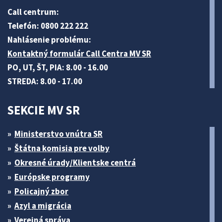
Call centrum:
Telefón: 0800 222 222
Nahlásenie problému:
Kontaktný formulár Call Centra MV SR
PO, UT, ŠT, PIA: 8.00 - 16.00
STREDA: 8.00 - 17.00
SEKCIE MV SR
Ministerstvo vnútra SR
Štátna komisia pre volby
Okresné úrady/Klientske centrá
Európske programy
Policajný zbor
Azyl a migrácia
Verejná správa