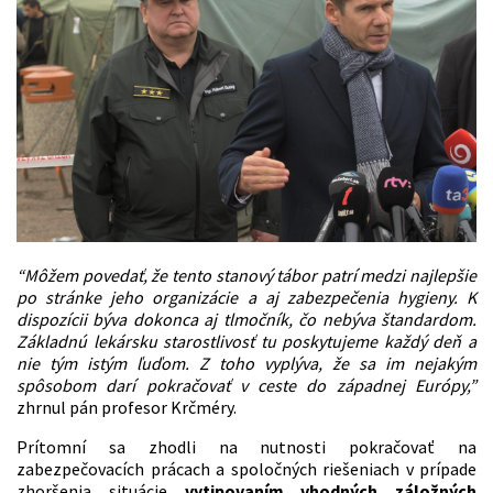
“
Môžem povedať, ž
e tento stanov
ý tá
bor patr
í medzi najlepšie
po stránke jeho organizácie a aj zabezpečenia hygieny. K
dispozícii býva dokonca aj tlmočník, čo nebýva štandardom.
Základnú lekársku starostlivosť tu poskytujeme každý deň a
nie tý
m ist
ým ľuďom. Z toho vyplýva, že sa im nejakým
spôsobom darí pokračovať v ceste do západnej Eur
ó
py,”
zhrnul pán profesor Krčméry.
Prítomní sa zhodli na nutnosti pokračovať na
zabezpečovacích prácach a spoločných riešeniach v prípade
zhoršenia situácie
vytipovaním vhodných záložných