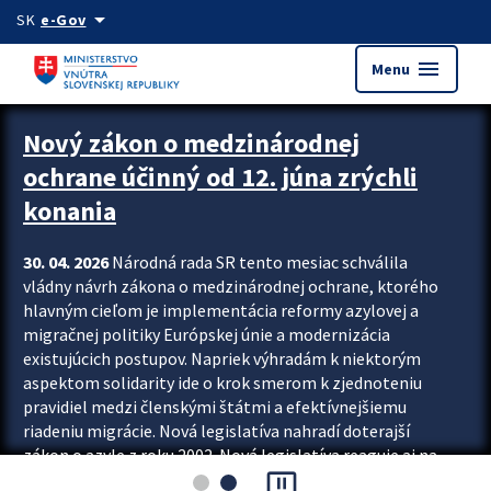
Preskocit na hlavný obsah
arrow_drop_down
SK
e-Gov
menu
Menu
Zastavit automatický posun upútavok
Nový zákon o medzinárodnej
ochrane účinný od 12. júna zrýchli
konania
30. 04. 2026
Národná rada SR tento mesiac schválila
vládny návrh zákona o medzinárodnej ochrane, ktorého
hlavným cieľom je implementácia reformy azylovej a
migračnej politiky Európskej únie a modernizácia
existujúcich postupov. Napriek výhradám k niektorým
aspektom solidarity ide o krok smerom k zjednoteniu
pravidiel medzi členskými štátmi a efektívnejšiemu
riadeniu migrácie. Nová legislatíva nahradí doterajší
zákon o azyle z roku 2002. Nová legislatíva reaguje aj na
pause_presentation
vývoj posledného desaťročia, počas...