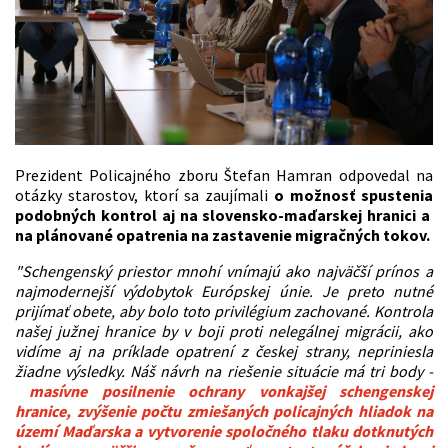
Prezident Policajného zboru Štefan Hamran odpovedal na
otázky starostov, ktorí sa zaujímali
o možnosť spustenia
podobných kontrol aj na slovensko-maďarskej hranici a
na plánované opatrenia na zastavenie migračných tokov.
"Schengenský priestor mnohí vnímajú ako najväčší prínos a
najmodernejší výdobytok Európskej únie. Je preto nutné
prijímať obete, aby bolo toto privilégium zachované. Kontrola
našej južnej hranice by v boji proti nelegálnej migrácii, ako
vidíme aj na príklade opatrení z českej strany, nepriniesla
žiadne výsledky. Náš návrh na riešenie situácie má tri body -
masívne posilnenie ochrany vonkajšej schengenskej
hranice, zvýšenie počtu zmiešaných policajných hliadok na
území Maďarska a vytvorenie spoločného tlaku dotknutých