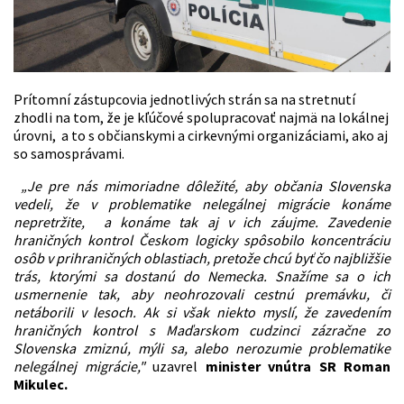
Prítomní zástupcovia jednotlivých strán sa na stretnutí
zhodli na tom, že je kľúčové spolupracovať najmä na lokálnej
úrovni, a to s občianskymi a cirkevnými organizáciami, ako aj
so samosprávami.
„Je pre nás mimoriadne dôležité, aby občania Slovenska
vedeli, že v problematike nelegálnej migrácie konáme
nepretržite, a konáme tak aj v ich záujme. Zavedenie
hraničných kontrol Českom logicky spôsobilo koncentráciu
osôb v prihraničných oblastiach, pretože chcú byť čo najbližšie
trás, ktorými sa dostanú do Nemecka. Snažíme sa o ich
usmernenie tak, aby neohrozovali cestnú premávku, či
netáborili v lesoch. Ak si však niekto myslí, že zavedením
hraničných kontrol s Maďarskom cudzinci zázračne zo
Slovenska zmiznú, mýli sa, alebo nerozumie problematike
nelegálnej migrácie,"
uzavrel
minister vnútra SR Roman
Mikulec.