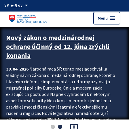
Preskocit na hlavný obsah
arrow_drop_down
SK
e-Gov
menu
Menu
Zastavit automatický posun upútavok
Nový zákon o medzinárodnej
ochrane účinný od 12. júna zrýchli
konania
30. 04. 2026
Národná rada SR tento mesiac schválila
vládny návrh zákona o medzinárodnej ochrane, ktorého
hlavným cieľom je implementácia reformy azylovej a
migračnej politiky Európskej únie a modernizácia
existujúcich postupov. Napriek výhradám k niektorým
aspektom solidarity ide o krok smerom k zjednoteniu
pravidiel medzi členskými štátmi a efektívnejšiemu
riadeniu migrácie. Nová legislatíva nahradí doterajší
zákon o azyle z roku 2002. Nová legislatíva reaguje aj na
pause_presentation
vývoj posledného desaťročia, počas...