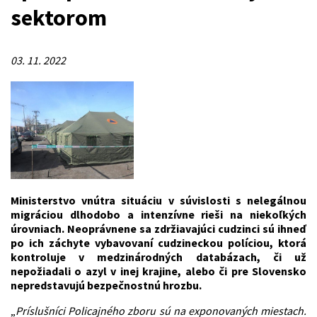
sektorom
03. 11. 2022
Ministerstvo vnútra situáciu v súvislosti s nelegálnou
migráciou dlhodobo a intenzívne rieši na niekoľkých
úrovniach. Neoprávnene sa zdržiavajúci cudzinci sú ihneď
po ich záchyte vybavovaní cudzineckou políciou, ktorá
kontroluje v medzinárodných databázach, či už
nepožiadali o azyl v inej krajine, alebo či pre Slovensko
nepredstavujú bezpečnostnú hrozbu.
„
Príslušníci Policajného zboru sú na exponovaných miestach.