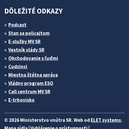
DÔLEŽITÉ ODKAZY
Podcast
Stan sa policajtom
E-služby MV SR
Vestník vlády SR
Obchodovanie s ľuďmi
Cudzinci
Miestna štátna správa
Vládny program ESO
Call centrum MV SR
E-trhovisko
© 2026 Ministerstvo vnútra SR. Web od
ELET systems
.
Mapa sídla
|
Vyhlásenie o prístupnosti
|