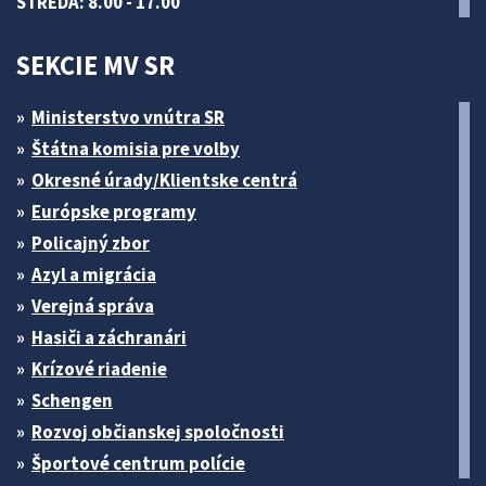
STREDA: 8.00 - 17.00
SEKCIE MV SR
Ministerstvo vnútra SR
Štátna komisia pre volby
Okresné úrady/Klientske centrá
Európske programy
Policajný zbor
Azyl a migrácia
Verejná správa
Hasiči a záchranári
Krízové riadenie
Schengen
Rozvoj občianskej spoločnosti
Športové centrum polície