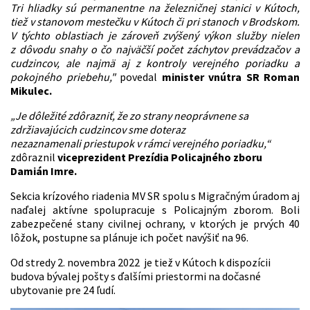
Tri hliadky sú permanentne na železničnej stanici v Kútoch,
tiež v stanovom mestečku v Kútoch či pri stanoch v Brodskom.
V týchto oblastiach je zároveň zvýšený výkon služby nielen
z dôvodu snahy o čo najväčší počet záchytov
prevádzačov a
cudzincov, ale najmä aj z kontroly verejného poriadku a
pokojného priebehu,"
povedal
minister vnútra SR Roman
Mikulec.
„Je dôležité zdôrazniť, že zo strany neoprávnene sa
zdržiavajúcich cudzincov sme doteraz
n
ezaznamenali
priestupok v rámci verejného poriadku,“
zdôraznil
viceprezident Prezídia Policajného zboru
Damián Imre.
Sekcia krízového riadenia MV SR spolu s Migračným úradom aj
naďalej aktívne spolupracuje s Policajným zborom. Boli
zabezpečené stany civilnej ochrany, v ktorých je prvých 40
lôžok, postupne sa plánuje ich počet navýšiť na 96.
Od stredy 2. novembra 2022 je tiež v Kútoch k dispozícii
budova bývalej pošty s ďalšími priestormi na dočasné
ubytovanie pre 24 ľudí.