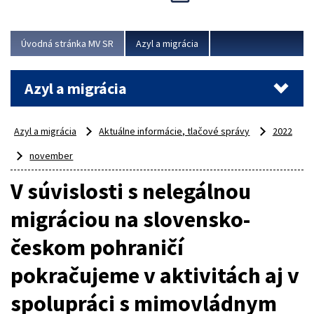
Viac
Úvodná stránka MV SR
Azyl a migrácia
Azyl a migrácia
Azyl a migrácia
Aktuálne informácie, tlačové správy
2022
november
V súvislosti s nelegálnou
migráciou na slovensko-
českom pohraničí
pokračujeme v aktivitách aj v
spolupráci s mimovládnym