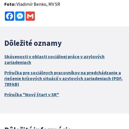
Foto:
Vladimír Benko, MV SR
Facebook
Messenger
Gmail
Dôležité oznamy
Skúsenosti v oblasti sociálnej práce v azylových
zariadeniach
Príručka pre sociálnych pracovníkov na predchádzanie a
riešenie krízových situácií v azylových zariadeniach (PDF,
789 kB)
Príručka "Nový štart v SR"