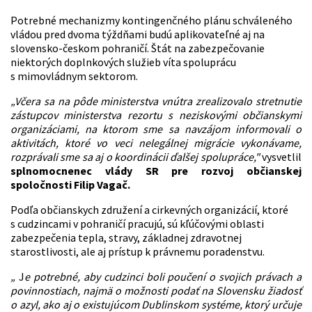
Potrebné mechanizmy kontingenčného plánu schváleného
vládou pred dvoma týždňami budú aplikovateľné aj na
slovensko-českom pohraničí. Štát na zabezpečovanie
niektorých doplnkových služieb víta spoluprácu
s mimovládnym sektorom.
„Včera sa na pôde ministerstva vnútra zrealizovalo stretnutie
zástupcov ministerstva rezortu s neziskovými občianskymi
organizáciami, na ktorom sme sa navzájom informovali o
aktivitách, ktoré vo veci nelegálnej migrácie vykonávame,
rozprávali sme sa aj o koordinácii ďalšej spolupráce,"
vysvetlil
splnomocnenec vlády SR pre rozvoj občianskej
spoločnosti Filip Vagač.
Podľa občianskych združení a cirkevných organizácií, ktoré
s cudzincami v pohraničí pracujú, sú kľúčovými oblasti
zabezpečenia tepla, stravy, základnej zdravotnej
starostlivosti, ale aj prístup k právnemu poradenstvu.
„
J
e potrebné, aby cudzinci boli poučení o svojich právach a
povinnostiach, najmä o možnosti podať na Slovensku žiadosť
o azyl, ako aj o existujúcom Dublinskom systéme, ktorý určuje