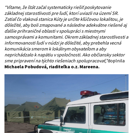
“Vítame, že štát začal systematicky riešiť poskytovanie
základnej starostlivosti pre ľudí, ktorí uviazli na území SR.
Zatiaľ čo vlaková stanica Kúty je určite kľúčovou lokalitou, je
dôležité, aby boli zmapované a následne adekvátne riešené aj
ďalšie prihraničné oblasti v spolupráci s miestnymi
samosprávami a komunitami. Okrem základnej starostlivosti a
informovanosti ľudí v núdzi je dôležité, aby prebehla vecná
komunikácia smerom k lokálnym obyvateľom a aby
neprichádzalo k napätiu v spoločnosti. Ako občiansky sektor
sme pripravení na týchto riešeniach spolupracovať,”
doplnila
Michaela Pobudová, riaditeľka o.z. Mareena.