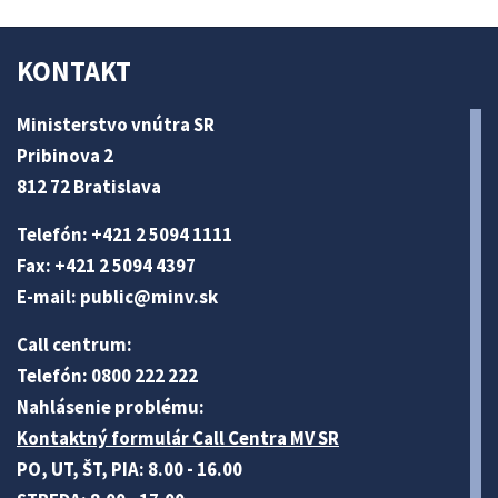
KONTAKT
Ministerstvo vnútra SR
Pribinova 2
812 72 Bratislava
Telefón: +421 2 5094 1111
Fax: +421 2 5094 4397
E-mail:
public@minv
.sk
Call centrum:
Telefón: 0800 222 222
Nahlásenie problému:
Kontaktný formulár Call Centra MV SR
PO, UT, ŠT, PIA: 8.00 - 16.00