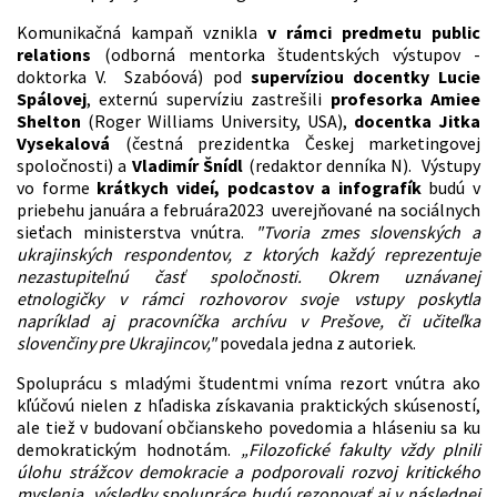
Komunikačná kampaň vznikla
v rámci predmetu public
relations
(odborná mentorka študentských výstupov -
doktorka V. Szabóová) pod
supervíziou docentky Lucie
Spálovej
, externú supervíziu zastrešili
profesorka Amiee
Shelton
(Roger Williams University, USA),
docentka Jitka
Vysekalová
(čestná prezidentka Českej marketingovej
spoločnosti) a
Vladimír Šnídl
(redaktor denníka N). Výstupy
vo forme
krátkych videí, podcastov a infografík
budú v
priebehu januára a februára2023 uverejňované na sociálnych
sieťach ministerstva vnútra.
"Tvoria zmes slovenských a
ukrajinských respondentov, z ktorých každý reprezentuje
nezastupiteľnú časť spoločnosti. Okrem uznávanej
etnologičky v rámci rozhovorov svoje vstupy poskytla
napríklad aj pracovníčka archívu v Prešove, či učiteľka
slovenčiny pre Ukrajincov,"
povedala jedna z autoriek.
Spoluprácu s mladými študentmi vníma rezort vnútra ako
kľúčovú nielen z hľadiska získavania praktických skúseností,
ale tiež v budovaní občianskeho povedomia a hláseniu sa ku
demokratickým hodnotám.
„Filozofické fakulty vždy plnili
úlohu strážcov demokracie a podporovali rozvoj kritického
myslenia, výsledky spolupráce budú rezonovať aj v následnej