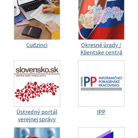
Cudzinci
Okresné úrady /
Klientske centrá
Ústredný portál
IPP
verejnej správy