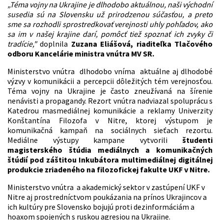
„Téma vojny na Ukrajine je dlhodobo aktuálnou, naši východní
susedia sú na Slovensku už prirodzenou súčasťou, a preto
sme sa rozhodli sprostredkovať verejnosti uhly pohľadov, ako
sa im v našej krajine darí, pomôcť tiež spoznať ich zvyky či
tradície,"
doplnila
Zuzana Eliášová, riaditeľka Tlačového
odboru Kancelárie ministra vnútra MV SR.
Ministerstvo vnútra dlhodobo vníma aktuálne aj dlhodobé
výzvy v komunikácii a percepcii dôležitých tém verejnosťou.
Téma vojny na Ukrajine je často zneužívaná na šírenie
nenávisti a propagandy. Rezort vnútra nadviazal spoluprácu s
Katedrou masmediálnej komunikácie a reklamy Univerzity
Konštantína Filozofa v Nitre, ktorej výstupom je
komunikačná kampaň na sociálnych sieťach rezortu.
Mediálne výstupy kampane vytvorili
študenti
magisterského štúdia mediálnych a komunikačných
štúdií pod záštitou Inkubátora multimediálnej digitálnej
produkcie zriadeného na filozofickej fakulte UKF v Nitre.
Ministerstvo vnútra a akademický sektor v zastúpení UKF v
Nitre aj prostredníctvom poukázania na prínos Ukrajincov a
ich kultúry pre Slovensko bojujú proti dezinformáciám a
hoaxom spojených s ruskou agresiou na Ukrajine.