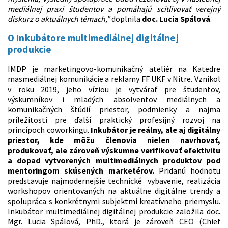
mediálnej praxi študentov a pomáhajú scitlivovať verejný
diskurz o aktuálnych témach,"
doplnila
doc. Lucia Spálová
.
O Inkubátore multimediálnej digitálnej
produkcie
IMDP je marketingovo-komunikačný ateliér na Katedre
masmediálnej komunikácie a reklamy FF UKF v Nitre. Vznikol
v roku 2019, jeho víziou je vytvárať pre študentov,
výskumníkov i mladých absolventov mediálnych a
komunikačných štúdií priestor, podmienky a najmä
príležitosti pre ďalší praktický profesijný rozvoj na
princípoch coworkingu.
Inkubátor je reálny, ale aj digitálny
priestor, kde môžu členovia nielen navrhovať,
produkovať, ale zároveň výskumne verifikovať efektivitu
a dopad vytvorených multimediálnych produktov pod
mentoringom skúsených marketérov.
Pridanú hodnotu
predstavuje najmodernejšie technické vybavenie, realizácia
workshopov orientovaných na aktuálne digitálne trendy a
spolupráca s konkrétnymi subjektmi kreatívneho priemyslu.
Inkubátor multimediálnej digitálnej produkcie založila doc.
Mgr. Lucia Spálová, PhD., ktorá je zároveň CEO (Chief