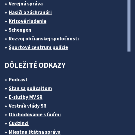
Verejná správa
Hasiči a záchranári
Krízové riadenie
Schengen
Rozvoj občianskej spoločnosti
Športové centrum polície
DÔLEŽITÉ ODKAZY
Podcast
Stan sa policajtom
E-služby MV SR
Vestník vlády SR
Obchodovanie s ľuďmi
Cudzinci
Miestna štátna správa