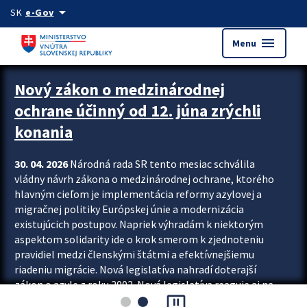
Preskocit na hlavný obsah
arrow_drop_down
SK
e-Gov
menu
Menu
Zastavit automatický posun upútavok
Nový zákon o medzinárodnej
ochrane účinný od 12. júna zrýchli
konania
30. 04. 2026
Národná rada SR tento mesiac schválila
vládny návrh zákona o medzinárodnej ochrane, ktorého
hlavným cieľom je implementácia reformy azylovej a
migračnej politiky Európskej únie a modernizácia
existujúcich postupov. Napriek výhradám k niektorým
aspektom solidarity ide o krok smerom k zjednoteniu
pravidiel medzi členskými štátmi a efektívnejšiemu
riadeniu migrácie. Nová legislatíva nahradí doterajší
zákon o azyle z roku 2002. Nová legislatíva reaguje aj na
pause_presentation
vývoj posledného desaťročia, počas...