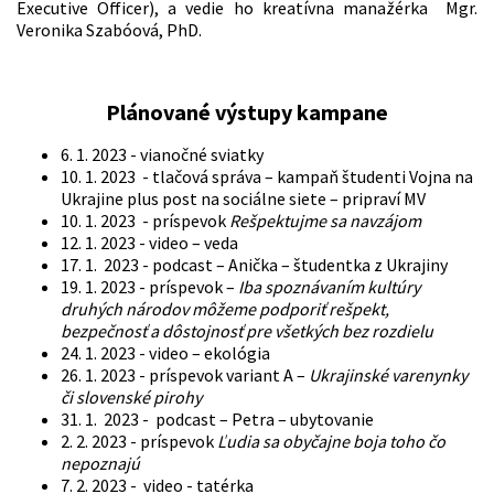
Executive Officer), a vedie ho kreatívna manažérka Mgr.
Veronika Szabóová, PhD.
Plánované výstupy kampane
6. 1. 2023 - vianočné sviatky
10. 1. 2023 - tlačová správa – kampaň študenti Vojna na
Ukrajine plus post na sociálne siete – pripraví MV
10. 1. 2023 - príspevok
Rešpektujme sa navzájom
12. 1. 2023 - video – veda
17. 1. 2023 - podcast – Anička – študentka z Ukrajiny
19. 1. 2023 - príspevok –
Iba spoznávaním kultúry
druhých národov môžeme podporiť rešpekt,
bezpečnosť a dôstojnosť pre všetkých bez rozdielu
24. 1. 2023 - video – ekológia
26. 1. 2023 - príspevok variant A –
Ukrajinské varenynky
či slovenské pirohy
31. 1. 2023 - podcast – Petra – ubytovanie
2. 2. 2023 - príspevok
Ľudia sa obyčajne boja toho čo
nepoznajú
7. 2. 2023 - video - tatérka