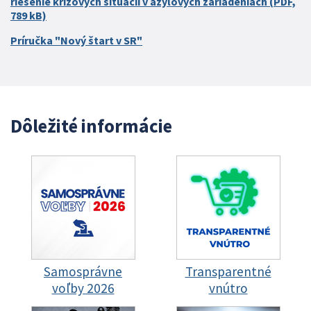
riešenie krízových situácií v azylových zariadeniach (PDF,
789 kB)
Príručka "Nový štart v SR"
Dôležité informácie
Samosprávne
Transparentné
voľby 2026
vnútro