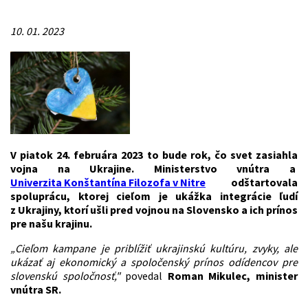
10. 01. 2023
V piatok 24. februára 2023 to bude rok, čo svet zasiahla
vojna na Ukrajine. Ministerstvo vnútra a
Univerzita Konštantína Filozofa v Nitre
odštartovala
spoluprácu, ktorej cieľom je ukážka integrácie ľudí
z Ukrajiny, ktorí ušli pred vojnou na Slovensko a ich prínos
pre našu krajinu.
„Cieľom kampane je priblížiť ukrajinskú kultúru, zvyky, ale
ukázať aj ekonomický a spoločenský prínos odídencov pre
slovenskú spoločnosť,"
povedal
Roman Mikulec, minister
vnútra SR.