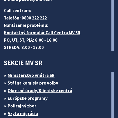
Call centrum:
Telefón: 0800 222 222
Nahlásenie problému:
Kontaktný formulár Call Centra MV SR
PO, UT, ŠT, PIA: 8.00 - 16.00
STREDA: 8.00 - 17.00
SEKCIE MV SR
Ministerstvo vnútra SR
Štátna komisia pre volby
Okresné úrady/Klientske centrá
Európske programy
Policajný zbor
Azyl a migrácia