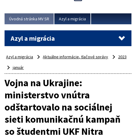
Viac
Úvodná stránka MV SR
Azyl a migrácia
Azyl a migrácia
Azyl a migrácia
Aktuálne informácie, tlačové správy
2023
január
Vojna na Ukrajine:
ministerstvo vnútra
odštartovalo na sociálnej
sieti komunikačnú kampaň
so študentmi UKF Nitra