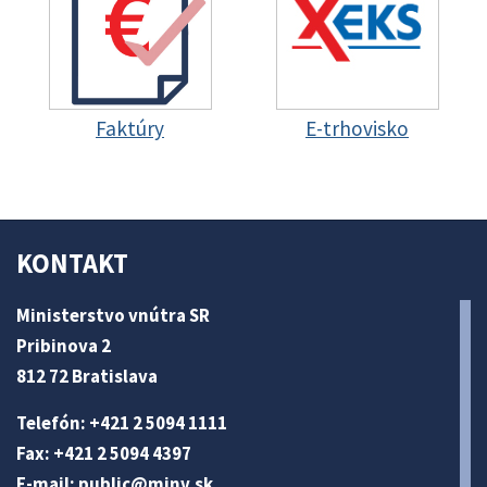
Faktúry
E-trhovisko
KONTAKT
Ministerstvo vnútra SR
Pribinova 2
812 72 Bratislava
Telefón: +421 2 5094 1111
Fax: +421 2 5094 4397
E-mail:
public@minv
.sk