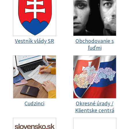
Vestník vlády SR
Obchodovanie s
ľuďmi
Cudzinci
Okresné úrady /
Klientske centrá