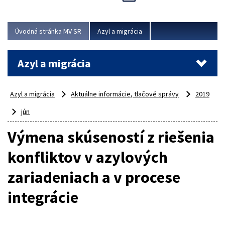
Viac
Úvodná stránka MV SR
Azyl a migrácia
Azyl a migrácia
Azyl a migrácia
Aktuálne informácie, tlačové správy
2019
jún
Výmena skúseností z riešenia
konfliktov v azylových
zariadeniach a v procese
integrácie