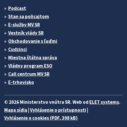
Podcast
Stan sa policajtom
E-služby MV SR
Vestník vlády SR
Obchodovanie s ľuďmi
Cudzinci
Miestna štátna správa
Vládny program ESO
Call centrum MV SR
E-trhovisko
© 2026 Ministerstvo vnútra SR. Web od
ELET systems
.
Mapa sídla
|
Vyhlásenie o prístupnosti
|
Vyhlásenie o cookies (PDF, 398 kB)