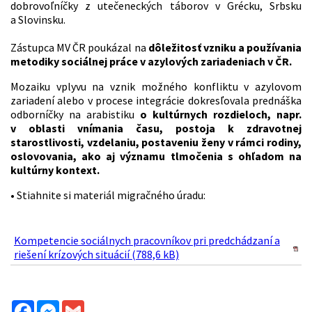
dobrovoľníčky z utečeneckých táborov v Grécku, Srbsku
a Slovinsku.
Zástupca MV ČR poukázal na
dôležitosť vzniku a používania
metodiky sociálnej práce v azylových zariadeniach v ČR.
Mozaiku vplyvu na vznik možného konfliktu v azylovom
zariadení alebo v procese integrácie dokresľovala prednáška
odborníčky na arabistiku
o kultúrnych rozdieloch, napr.
v oblasti vnímania času, postoja k zdravotnej
starostlivosti, vzdelaniu, postaveniu ženy v rámci rodiny,
oslovovania, ako aj významu tlmočenia s ohľadom na
kultúrny kontext.
• Stiahnite si materiál migračného úradu:
Kompetencie sociálnych pracovníkov pri predchádzaní a
riešení krízových situácií (788,6 kB)
Facebook
Messenger
Gmail