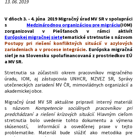
13. 06. 2019
V dňoch 3. - 4. júna 2019 Migračný úrad MV SR v spolupráci
s
Medzinárodnou organizáciou pre migráciu
(IOM)
zorganizoval v Piešťanoch v rámci aktivít
Európskej migračnej siete
tematické stretnutie s názvom
Postupy pri riešení konfliktných situácií v azylových
zariadeniach a v procese integrácie
. Európska migračná
sieť je na Slovensku spolufinancovaná z prostriedkov EÚ
a MV SR.
Stretnutia sa zúčastnili okrem pracovníkov migračného
úradu, IOM, aj zástupcovia UNHCR, MZVEZ SR, Správy
utečeneckých zariadení MV ČR, mimovládnych organizácií a
akademickej obce.
Migračný úrad MV SR aktuálne pripravil interný materiál
s názvom
Kompetencie sociálnych pracovníkov pri
predchádzaní a riešení krízových situácií
. Hlavným cieľom
stretnutia bolo uvedenie tohto dokumentu a výmena
skúseností, informácií a osvedčenej praxe v tejto
problematike. Materiál bude slúžiť ako metodika pre