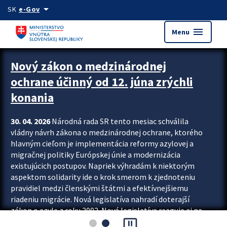
Preskocit na hlavný obsah
arrow_drop_down
SK
e-Gov
menu
Menu
Zastavit automatický posun upútavok
Nový zákon o medzinárodnej
ochrane účinný od 12. júna zrýchli
konania
30. 04. 2026
Národná rada SR tento mesiac schválila
vládny návrh zákona o medzinárodnej ochrane, ktorého
hlavným cieľom je implementácia reformy azylovej a
migračnej politiky Európskej únie a modernizácia
existujúcich postupov. Napriek výhradám k niektorým
aspektom solidarity ide o krok smerom k zjednoteniu
pravidiel medzi členskými štátmi a efektívnejšiemu
riadeniu migrácie. Nová legislatíva nahradí doterajší
zákon o azyle z roku 2002. Nová legislatíva reaguje aj na
pause_presentation
vývoj posledného desaťročia, počas...