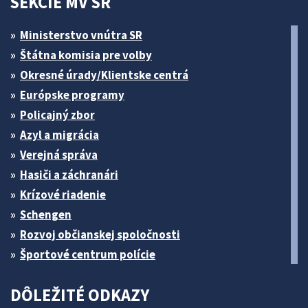
SEKCIE MV SR
Ministerstvo vnútra SR
Štátna komisia pre volby
Okresné úrady/Klientske centrá
Európske programy
Policajný zbor
Azyl a migrácia
Verejná správa
Hasiči a záchranári
Krízové riadenie
Schengen
Rozvoj občianskej spoločnosti
Športové centrum polície
DÔLEŽITÉ ODKAZY