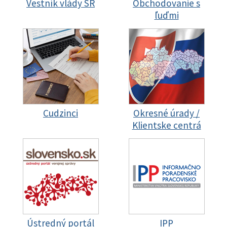
Vestník vlády SR
Obchodovanie s
ľuďmi
Cudzinci
Okresné úrady /
Klientske centrá
Ústredný portál
IPP