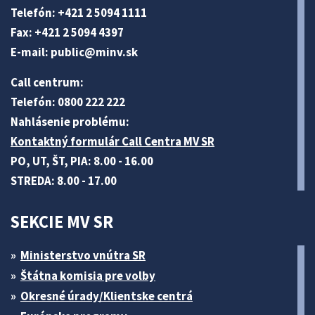
Telefón: +421 2 5094 1111
Fax: +421 2 5094 4397
E-mail:
public@minv
.sk
Call centrum:
Telefón: 0800 222 222
Nahlásenie problému:
Kontaktný formulár Call Centra MV SR
PO, UT, ŠT, PIA: 8.00 - 16.00
STREDA: 8.00 - 17.00
SEKCIE MV SR
Ministerstvo vnútra SR
Štátna komisia pre volby
Okresné úrady/Klientske centrá