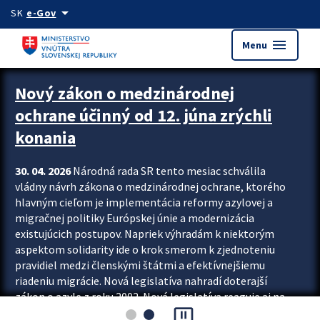
Preskocit na hlavný obsah
arrow_drop_down
SK
e-Gov
menu
Menu
Zastavit automatický posun upútavok
Nový zákon o medzinárodnej
ochrane účinný od 12. júna zrýchli
konania
30. 04. 2026
Národná rada SR tento mesiac schválila
vládny návrh zákona o medzinárodnej ochrane, ktorého
hlavným cieľom je implementácia reformy azylovej a
migračnej politiky Európskej únie a modernizácia
existujúcich postupov. Napriek výhradám k niektorým
aspektom solidarity ide o krok smerom k zjednoteniu
pravidiel medzi členskými štátmi a efektívnejšiemu
riadeniu migrácie. Nová legislatíva nahradí doterajší
zákon o azyle z roku 2002. Nová legislatíva reaguje aj na
pause_presentation
vývoj posledného desaťročia, počas...