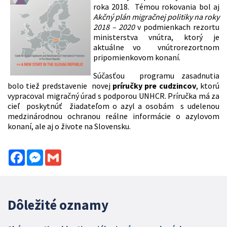
roka 2018. Témou rokovania bol aj
Akčný plán migračnej politiky na roky
2018 – 2020
v podmienkach rezortu
ministerstva vnútra, ktorý je
aktuálne vo vnútrorezortnom
pripomienkovom konaní.
Súčasťou programu zasadnutia
bolo tiež predstavenie novej
príručky pre cudzincov
, ktorú
vypracoval migračný úrad s podporou UNHCR. Príručka má za
cieľ poskytnúť žiadateľom o azyl a osobám s udelenou
medzinárodnou ochranou reálne informácie o azylovom
konaní, ale aj o živote na Slovensku.
Facebook
Messenger
Gmail
Dôležité oznamy