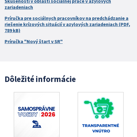
Skúsenosti v oblasti sociálnej práce v azylových
zariadeniach
Príručka pre sociálnych pracovníkov na predchádzanie a
riešenie krízových situácií v azylových zariadeniach (PDF,
789 kB)
Príručka "Nový štart v SR"
Dôležité informácie