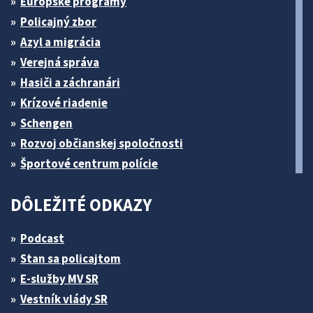
Európske programy
Policajný zbor
Azyl a migrácia
Verejná správa
Hasiči a záchranári
Krízové riadenie
Schengen
Rozvoj občianskej spoločnosti
Športové centrum polície
DÔLEŽITÉ ODKAZY
Podcast
Stan sa policajtom
E-služby MV SR
Vestník vlády SR