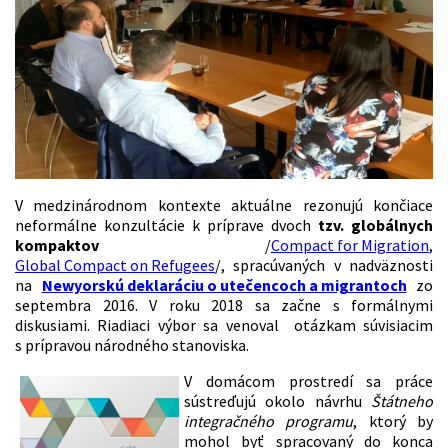
V medzinárodnom kontexte aktuálne rezonujú končiace
neformálne konzultácie k príprave dvoch
tzv. globálnych
kompaktov
/
Compact for Migration
,
Global Compact on Refugees
/, spracúvaných v nadväznosti
na
Newyorskú deklaráciu o utečencoch a migrantoch
zo
septembra 2016. V roku 2018 sa začne s formálnymi
diskusiami. Riadiaci výbor sa venoval otázkam súvisiacim
s prípravou národného stanoviska.
V domácom prostredí sa práce
sústreďujú okolo návrhu
Štátneho
integračného programu
, ktorý by
mohol byť spracovaný do konca