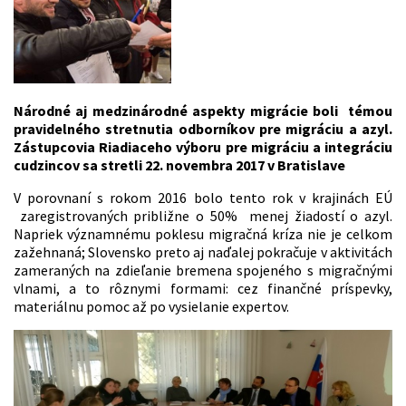
Národné aj medzinárodné aspekty migrácie boli témou
pravidelného stretnutia odborníkov pre migráciu a azyl.
Zástupcovia Riadiaceho výboru pre migráciu a integráciu
cudzincov sa stretli 22. novembra 2017 v Bratislave
V porovnaní s rokom 2016 bolo tento rok v krajinách EÚ
zaregistrovaných približne o 50% menej žiadostí o azyl.
Napriek významnému poklesu migračná kríza nie je celkom
zažehnaná; Slovensko preto aj naďalej pokračuje v aktivitách
zameraných na zdieľanie bremena spojeného s migračnými
vlnami, a to rôznymi formami: cez finančné príspevky,
materiálnu pomoc až po vysielanie expertov.