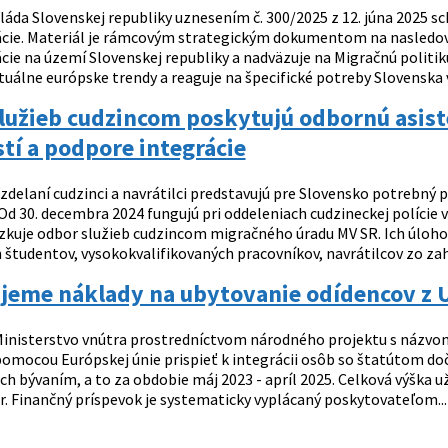
láda Slovenskej republiky uznesením č. 300/2025 z 12. júna 2025 sc
ácie. Materiál je rámcovým strategickým dokumentom na nasledovn
cie na území Slovenskej republiky a nadväzuje na Migračnú politik
tuálne európske trendy a reaguje na špecifické potreby Slovenska v 
služieb cudzincom poskytujú odbornú asis
stí a podpore integrácie
zdelaní cudzinci a navrátilci predstavujú pre Slovensko potrebný p
Od 30. decembra 2024 fungujú pri oddeleniach cudzineckej polície v
zkuje odbor služieb cudzincom migračného úradu MV SR. Ich úloho
študentov, vysokokvalifikovaných pracovníkov, navrátilcov zo zahra
jeme náklady na ubytovanie odídencov z 
inisterstvo vnútra prostredníctvom národného projektu s názvom 
pomocou Európskej únie prispieť k integrácii osôb so štatútom do
s ich bývaním, a to za obdobie máj 2023 - apríl 2025. Celková výš
r. Finančný príspevok je systematicky vyplácaný poskytovateľom...