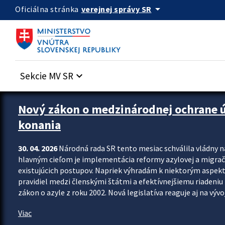
Preskocit na hlavný obsah
arrow_drop_down
verejnej správy SR
Oficiálna stránka
Sekcie MV SR
keyboard_arrow_down
Zastavit automatický posun upútavok
Nový zákon o medzinárodnej ochrane úč
konania
30. 04. 2026
Národná rada SR tento mesiac schválila vládny 
hlavným cieľom je implementácia reformy azylovej a migračn
existujúcich postupov. Napriek výhradám k niektorým aspekt
pravidiel medzi členskými štátmi a efektívnejšiemu riadeniu 
zákon o azyle z roku 2002. Nová legislatíva reaguje aj na vývo
Viac