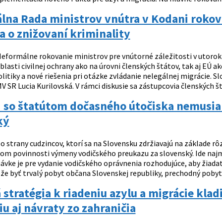
na Rada ministrov vnútra v Kodani rokova
 a o znižovaní kriminality
eformálne rokovanie ministrov pre vnútorné záležitosti v utorok 
blasti civilnej ochrany ako na úrovni členských štátov, tak aj EÚ 
litiky a nové riešenia pri otázke zvládanie nelegálnej migrácie. 
 SR Lucia Kurilovská. V rámci diskusie sa zástupcovia členských št
i so štatútom dočasného útočiska nemusia 
ký
o strany cudzincov, ktorí sa na Slovensku zdržiavajú na základe rô
om povinnosti výmeny vodičského preukazu za slovenský. Ide naj
ávke je pre vydanie vodičského oprávnenia rozhodujúce, aby žiad
 byť trvalý pobyt občana Slovenskej republiky, prechodný pobyt c
stratégia k riadeniu azylu a migrácie klad
iu aj návraty zo zahraničia