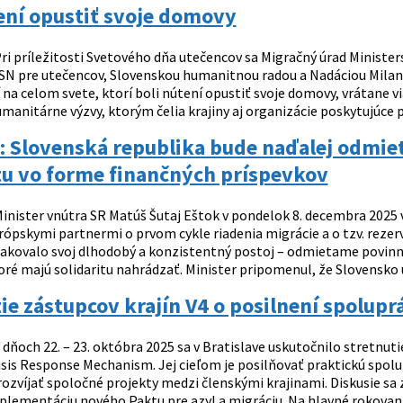
ení opustiť svoje domovy
ri príležitosti Svetového dňa utečencov sa Migračný úrad Minist
N pre utečencov, Slovenskou humanitnou radou a Nadáciou Milan
 na celom svete, ktorí boli nútení opustiť svoje domovy, vrátane 
manitárne výzvy, ktorým čelia krajiny aj organizácie poskytujúce 
: Slovenská republika bude naďalej odmiet
tu vo forme finančných príspevkov
inister vnútra SR Matúš Šutaj Eštok v pondelok 8. decembra 2025 v
rópskymi partnermi o prvom cykle riadenia migrácie a o tzv. rezerv
akovalo svoj dlhodobý a konzistentný postoj – odmietame povinnú 
oré majú solidaritu nahrádzať. Minister pripomenul, že Slovensko 
ie zástupcov krajín V4 o posilnení spoluprá
 dňoch 22. – 23. októbra 2025 sa v Bratislave uskutočnilo stretnuti
isis Response Mechanism. Jej cieľom je posilňovať praktickú spolup
rozvíjať spoločné projekty medzi členskými krajinami. Diskusie sa
mplementáciu nového Paktu pre azyl a migráciu. Na hlavné rokovani