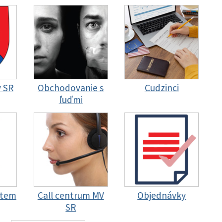
y SR
Obchodovanie s
Cudzinci
ľuďmi
stem
Call centrum MV
Objednávky
SR