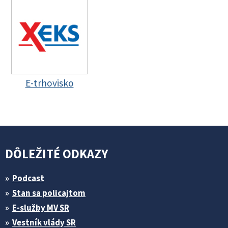
E-trhovisko
DÔLEŽITÉ ODKAZY
Podcast
Stan sa policajtom
E-služby MV SR
Vestník vlády SR