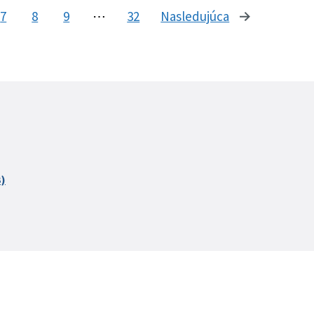
7
8
9
⋯
32
Nasledujúca
stránka
B)