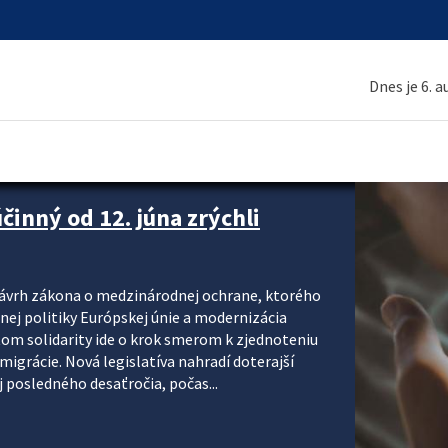
Dnes je 6. 
inný od 12. júna zrýchli
návrh zákona o medzinárodnej ochrane, ktorého
ej politiky Európskej únie a modernizácia
om solidarity ide o krok smerom k zjednoteniu
migrácie. Nová legislatíva nahradí doterajší
j posledného desaťročia, počas...