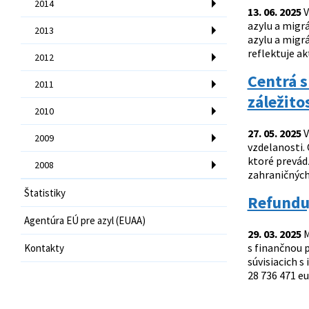
2014
13. 06. 2025
V
azylu a migr
2013
azylu a migrá
reflektuje ak
2012
Centrá 
2011
záležito
2010
27. 05. 2025
V
2009
vzdelanosti. 
ktoré prevád
2008
zahraničných 
Štatistiky
Refundu
Agentúra EÚ pre azyl (EUAA)
29. 03. 2025
M
s finančnou 
Kontakty
súvisiacich 
28 736 471 eu