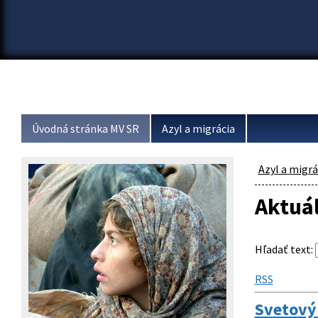
Úvodná stránka MV SR
Azyl a migrácia
Azyl a migrá
Aktuá
Hľadať text
:
RSS
Svetový