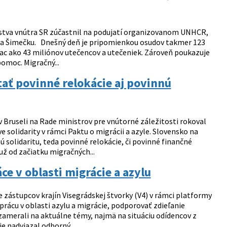
erstva vnútra SR zúčastnil na podujatí organizovanom UNHCR,
a Šimečku. Dnešný deň je pripomienkou osudov takmer 123
viac ako 43 miliónov utečencov a utečeniek. Zároveň poukazuje
pomoc. Migračný...
ať povinné relokácie aj povinnú
 Bruseli na Rade ministrov pre vnútorné záležitosti rokoval
e solidarity v rámci Paktu o migrácii a azyle. Slovensko na
solidaritu, teda povinné relokácie, či povinné finančné
už od začiatku migračných...
ce v oblasti migrácie a azylu
e zástupcov krajín Visegrádskej štvorky (V4) v rámci platformy
rácu v oblasti azylu a migrácie, podporovať zdieľanie
 zamerali na aktuálne témy, najmä na situáciu odídencov z
e nadviazal odborný...