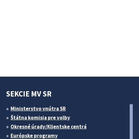
SEKCIE MV SR
Ministerstvo vnútra SR
Štátna komisia pre volby
Okresné úrady/Klientske centrá
Európske programy