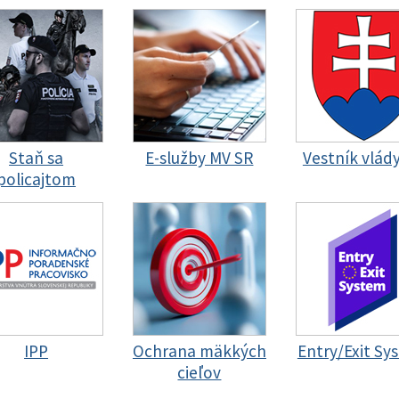
Staň sa
E-služby MV SR
Vestník vlád
policajtom
IPP
Ochrana mäkkých
Entry/Exit Sy
cieľov