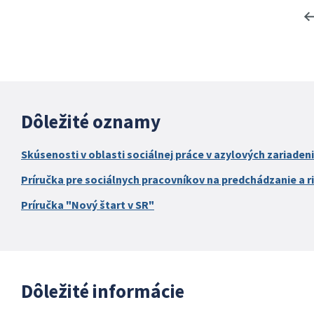
Dôležité oznamy
Skúsenosti v oblasti sociálnej práce v azylových zariaden
Príručka pre sociálnych pracovníkov na predchádzanie a ri
Príručka "Nový štart v SR"
Dôležité informácie