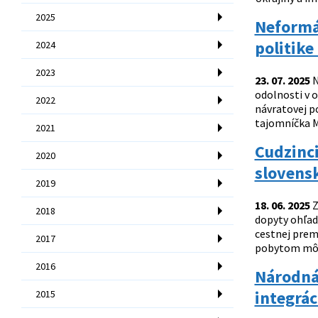
2025
Neformál
politike
2024
2023
23. 07. 2025
N
odolnosti v o
2022
návratovej po
tajomníčka MV
2021
Cudzinc
2020
slovens
2019
18. 06. 2025
Z
2018
dopyty ohľad
cestnej prem
2017
pobytom môže
2016
Národná 
integrác
2015