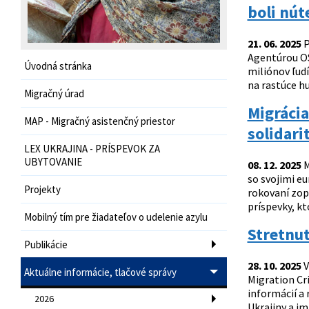
boli nút
21. 06. 2025
P
Agentúrou OS
Úvodná stránka
miliónov ľudí
na rastúce hu
Migračný úrad
Migrácia
MAP - Migračný asistenčný priestor
solidari
LEX UKRAJINA - PRÍSPEVOK ZA
UBYTOVANIE
08. 12. 2025
M
so svojimi eu
Projekty
rokovaní zop
príspevky, kt
Mobilný tím pre žiadateľov o udelenie azylu
Stretnut
Publikácie
28. 10. 2025
V
Aktuálne informácie, tlačové správy
Migration Cr
informácií a 
2026
Ukrajiny a i