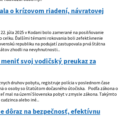
la o krízovom riadení, návratovej
22. júla 2025 v Kodani bolo zamerané na posilňovanie
ako celku. Ďalšími témami rokovania boli zefektívnenie
Slovenskú republiku na podujatí zastupovala prvá štátna
átov zhodli na nevyhnutnosti...
meniť svoj vodičský preukaz za
znych druhov pobytu, registruje polícia v poslednom čase
mä o osoby so štatútom dočasného útočiska. Podľa zákona o
ateľ mal na území Slovenska pobyt v zmysle zákona. Takýmto
udzinca alebo iné...
ie dôraz na bezpečnosť, efektívnu