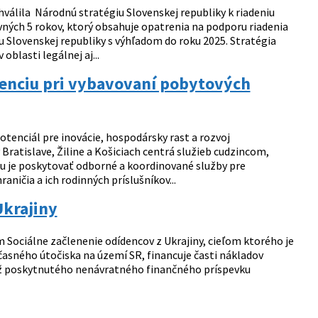
hválila Národnú stratégiu Slovenskej republiky k riadeniu
ých 5 rokov, ktorý obsahuje opatrenia na podporu riadenia
u Slovenskej republiky s výhľadom do roku 2025. Stratégia
oblasti legálnej aj...
tenciu pri vybavovaní pobytových
otenciál pre inovácie, hospodársky rast a rozvoj
 Bratislave, Žiline a Košiciach centrá služieb cudzincom,
u je poskytovať odborné a koordinované služby pre
ničia a ich rodinných príslušníkov...
Ukrajiny
Sociálne začlenenie odídencov z Ukrajiny, cieľom ktorého je
časného útočiska na území SR, financuje časti nákladov
ka už poskytnutého nenávratného finančného príspevku