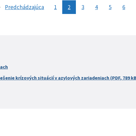
Predchádzajúca
stránka
1
2
3
4
5
6
iach
ešenie krízových situácií v azylových zariadeniach (PDF, 789 k