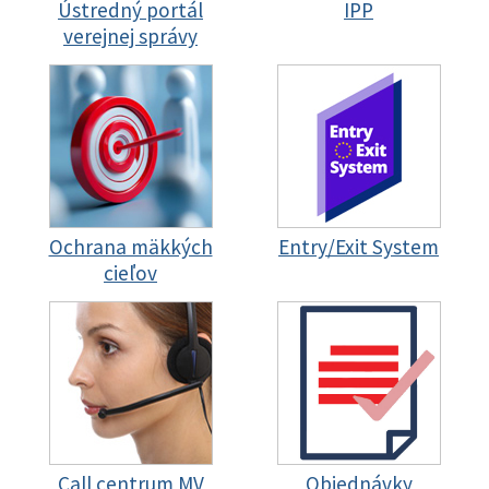
Ústredný portál
IPP
verejnej správy
Ochrana mäkkých
Entry/Exit System
cieľov
Call centrum MV
Objednávky