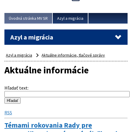
Viac
Úvodná stránka MV SR
Azyl a migrácia
Azyl a migrácia
Azyl a migrácia
Aktuálne informácie, tlačové správy
Aktuálne informácie
Hľadať text
:
RSS
Témami rokovania Rady pre