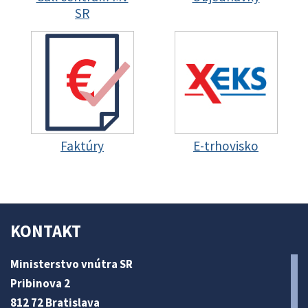
SR
Faktúry
E-trhovisko
KONTAKT
Ministerstvo vnútra SR
Pribinova 2
812 72 Bratislava