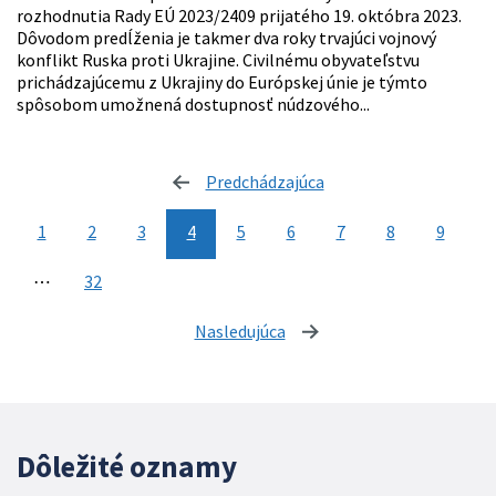
rozhodnutia Rady EÚ 2023/2409 prijatého 19. októbra 2023.
Dôvodom predĺženia je takmer dva roky trvajúci vojnový
konflikt Ruska proti Ukrajine. Civilnému obyvateľstvu
prichádzajúcemu z Ukrajiny do Európskej únie je týmto
spôsobom umožnená dostupnosť núdzového...
Predchádzajúca
stránka
1
2
3
4
5
6
7
8
9
⋯
32
Nasledujúca
stránka
Dôležité oznamy