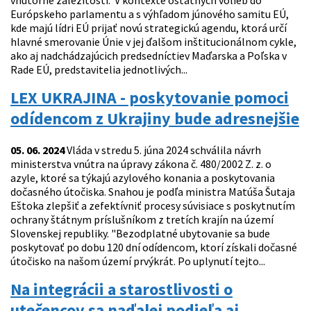
vnútorné záležitosti. V kontexte ostatných volieb do
Európskeho parlamentu a s výhľadom júnového samitu EÚ,
kde majú lídri EÚ prijať novú strategickú agendu, ktorá určí
hlavné smerovanie Únie v jej ďalšom inštitucionálnom cykle,
ako aj nadchádzajúcich predsedníctiev Maďarska a Poľska v
Rade EÚ, predstavitelia jednotlivých...
LEX UKRAJINA - poskytovanie pomoci
odídencom z Ukrajiny bude adresnejšie
05. 06. 2024
Vláda v stredu 5. júna 2024 schválila návrh
ministerstva vnútra na úpravy zákona č. 480/2002 Z. z. o
azyle, ktoré sa týkajú azylového konania a poskytovania
dočasného útočiska. Snahou je podľa ministra Matúša Šutaja
Eštoka zlepšiť a zefektívniť procesy súvisiace s poskytnutím
ochrany štátnym príslušníkom z tretích krajín na území
Slovenskej republiky. "Bezodplatné ubytovanie sa bude
poskytovať po dobu 120 dní odídencom, ktorí získali dočasné
útočisko na našom území prvýkrát. Po uplynutí tejto...
Na integrácii a starostlivosti o
utečencov sa naďalej podieľa aj