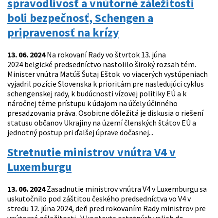
spravodlivosť a vnútorné záležitosti
boli bezpečnosť, Schengen a
pripravenosť na krízy
13. 06. 2024
Na rokovaní Rady vo štvrtok 13. júna
2024 belgické predsedníctvo nastolilo široký rozsah tém.
Minister vnútra Matúš Šutaj Eštok vo viacerých vystúpeniach
vyjadril pozície Slovenska k prioritám pre nasledujúci cyklus
schengenskej rady, k budúcnosti vízovej politiky EÚ a k
náročnej téme prístupu k údajom na účely účinného
presadzovania práva. Osobitne dôležitá je diskusia o riešení
statusu občanov Ukrajiny na území členských štátov EÚ a
jednotný postup pri ďalšej úprave dočasnej...
Stretnutie ministrov vnútra V4 v
Luxemburgu
13. 06. 2024
Zasadnutie ministrov vnútra V4 v Luxemburgu sa
uskutočnilo pod záštitou českého predsedníctva vo V4 v
stredu 12. júna 2024, deň pred rokovaním Rady ministrov pre