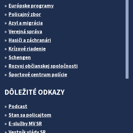
Európske programy
Policajný zbor
Azyl a migrácia
Verejná správa
Hasiči a záchranári
Krízové riadenie
Schengen
Rozvoj občianskej spoločnosti
Športové centrum polície
DÔLEŽITÉ ODKAZY
Podcast
Stan sa policajtom
E-služby MV SR
Vestník vlády SR