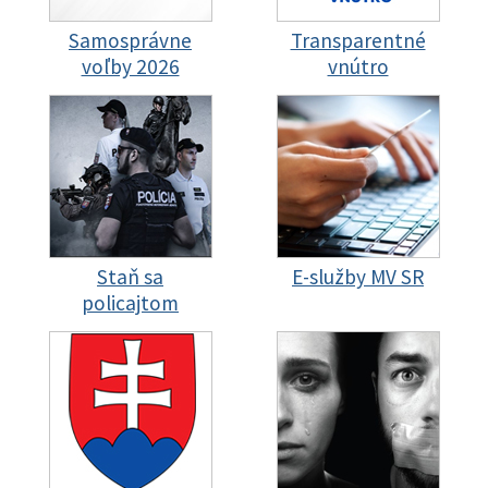
Samosprávne
Transparentné
voľby 2026
vnútro
Staň sa
E-služby MV SR
policajtom