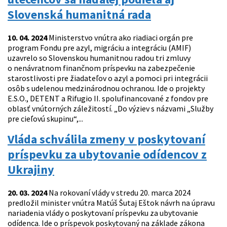
Slovenská humanitná rada
10. 04. 2024
Ministerstvo vnútra ako riadiaci orgán pre
program Fondu pre azyl, migráciu a integráciu (AMIF)
uzavrelo so Slovenskou humanitnou radou tri zmluvy
o nenávratnom finančnom príspevku na zabezpečenie
starostlivosti pre žiadateľov o azyl a pomoci pri integrácii
osôb s udelenou medzinárodnou ochranou. Ide o projekty
E.S.O., DETENT a Rifugio II. spolufinancované z fondov pre
oblasť vnútorných záležitostí. „Do výziev s názvami „Služby
pre cieľovú skupinu“,...
Vláda schválila zmeny v poskytovaní
príspevku za ubytovanie odídencov z
Ukrajiny
20. 03. 2024
Na rokovaní vlády v stredu 20. marca 2024
predložil minister vnútra Matúš Šutaj Eštok návrh na úpravu
nariadenia vlády o poskytovaní príspevku za ubytovanie
odídenca. Ide o príspevok poskytovaný na základe zákona