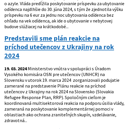
o azyle. Vláda predĺžila poskytovanie príspevku za ubytovanie
odídenca najdlhšie do 30. júna 2024, s tým že zjednotila výšku
príspevku na 6 eur za jednu noc ubytovania odídenca bez
ohľadu na vek odídenca, ak ide o ubytovanie v nebytovej
budove slúžiacej na krátkodobé...
Predstavili sme plán reakcie na
príchod utečencov z Ukrajiny na rok
2024
19. 03. 2024
Ministerstvo vnútra v spolupráci s Úradom
Vysokého komisára OSN pre utečencov (UNHCR) na
Slovensku v utorok 19. marca 2024 zorganizovali podujatie
zamerané na predstavenie Plánu reakcie na príchod
utečencov z Ukrajiny na rok 2024 na Slovensko (Slovakia
Refugee Response Plan, RRP). Spoločným cieľom je
koordinovaná multisektorová reakcia na podporu úsilia vlády,
zameraná na poskytovanie komplementárnej pomoci v
oblastiach ako ochrana zraniteľných skupín, vzdelávanie,
zdravotná...