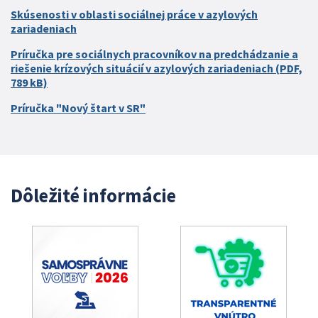
Skúsenosti v oblasti sociálnej práce v azylových
zariadeniach
Príručka pre sociálnych pracovníkov na predchádzanie a
riešenie krízových situácií v azylových zariadeniach (PDF,
789 kB)
Príručka "Nový štart v SR"
Dôležité informácie